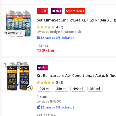
-10%
Smart Deals
Set ClimaSet 3in1 R134a XL + 2x R134a XL, g
4
(2)
Livrat de
Bridge Solutions Hub
Promov
at
12 rate cu 0% dobândă
133
Lei
92
120
Lei
52
Kit Reincarcare Aer Conditionat Auto, Inflo
5
(1)
200 ml
350 ml
690 ml
351 ml
în stoc
Livrat de
INFLOO
12 rate cu 0% dobândă
PRP: 129
Lei
98