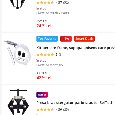
4.37
(52)
în stoc
Livrat de
Miralex Parts
25
Lei
41
24
Lei
20
Top Favorite
-9%
Smart Deals
Kit aerisire frane, supapa unisens care pre
5
(6)
în stoc
Livrat de
Mormark
47
Lei
48
42
Lei
74
Presa brat stergator parbriz auto, SelTech
4.36
(25)