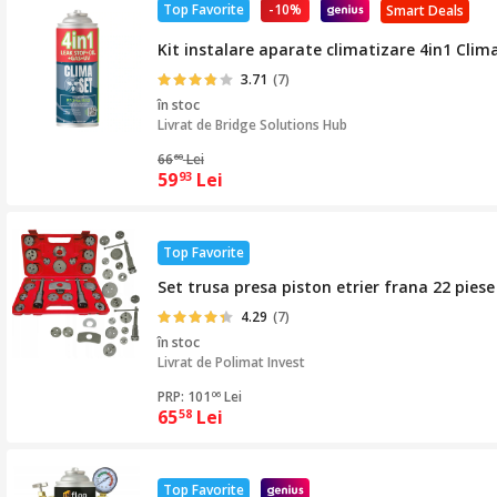
Top Favorite
-10%
Smart Deals
Kit instalare aparate climatizare 4in1 Clim
3.71
(7)
în stoc
Livrat de
Bridge Solutions Hub
66
Lei
60
59
Lei
93
Top Favorite
Set trusa presa piston etrier frana 22 pies
4.29
(7)
în stoc
Livrat de
Polimat Invest
PRP: 101
Lei
06
65
Lei
58
Top Favorite