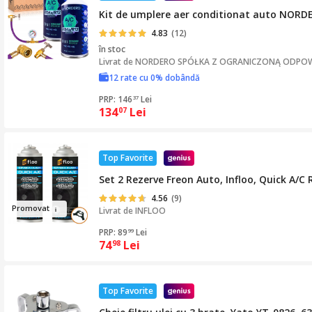
Kit de umplere aer conditionat auto NORDERO
4.83
(12)
în stoc
Livrat de
NORDERO SPÓŁKA Z OGRANICZONĄ ODPOW
12 rate cu 0% dobândă
PRP: 146
Lei
37
134
Lei
07
Top Favorite
Set 2 Rezerve Freon Auto, Infloo, Quick A/C 
4.56
(9)
Pro
mov
at
Livrat de
INFLOO
PRP: 89
Lei
99
74
Lei
98
Top Favorite