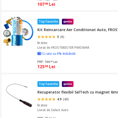
107
Lei
98
Top Favorite
Kit Reincarcare Aer Conditionat Auto, FROST
5
(6)
în stoc
Livrat de
FROSTMEISTER PIWOWAR
12 rate cu 0% dobândă
PRP: 166
Lei
99
125
Lei
08
Top Favorite
Recuperator flexibil SelTech cu magnet 6
4.9
(40)
în stoc
Livrat de
Select Auto
25