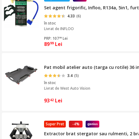
Set agent frigorific, Infloo, R134a, 5in1, f
4.33
(6)
în stoc
Livrat de
INFLOO
PRP: 107
Lei
99
89
Lei
99
Pat mobil atelier auto (targa cu rotile) 36
3.4
(5)
în stoc
Livrat de
West Auto Vision
93
Lei
42
Super Pret
-4%
Extractor brat stergator sau rulmenti, 2 