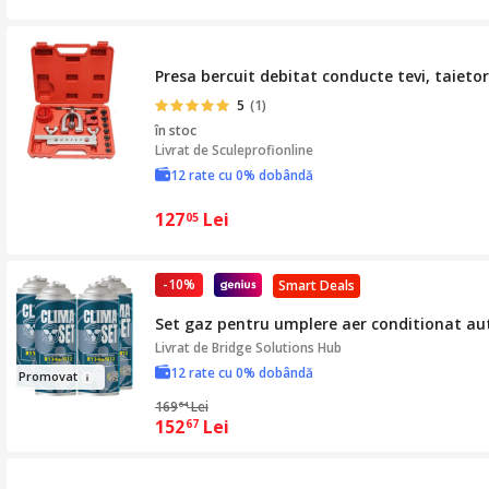
Presa bercuit debitat conducte tevi, taieto
5
(1)
în stoc
Livrat de
Sculeprofionline
12 rate cu 0% dobândă
127
Lei
05
-10%
Smart Deals
Set gaz pentru umplere aer conditionat aut
Livrat de
Bridge Solutions Hub
12 rate cu 0% dobândă
Pro
mo
vat
169
Lei
64
152
Lei
67