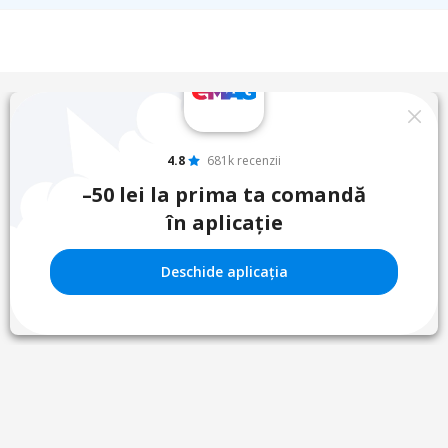
4.8
681k recenzii
–50 lei la prima ta comandă
în aplicație
Deschide aplicația