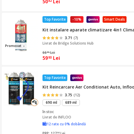
50
Lei
82
Top Favorite
-10%
Smart Deals
Kit instalare aparate climatizare 4in1 Clim
3.71
(7)
Livrat de
Bridge Solutions Hub
Pr
om
ov
at
66
Lei
60
59
Lei
93
Top Favorite
Kit Reincarcare Aer Conditionat Auto, Infl
3.75
(12)
690 ml
689 ml
în stoc
Livrat de
INFLOO
12 rate cu 0% dobândă
PRP: 127
Lei
98