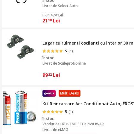
în stoc
Livrat de
Select Auto
PRP: 47
Lei
59
21
Lei
90
Lagar cu rulmenti oscilanti cu interior 30 
5
(1)
în stoc
Livrat de
Sculeprofionline
99
Lei
22
Multi Deals
Kit Reincarcare Aer Conditionat Auto, FROST
5
(1)
în stoc
Vandut de
FROSTMEISTER PIWOWAR
Livrat de eMAG