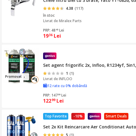
Cheie filtru ulei cu 3 brate, Yato YT-0826,
4.38
(117)
în stoc
Livrat de
Miralex Parts
PRP: 48
Lei
40
19
Lei
36
Set agent frigorific 2x, Infloo, R1234yf, 5i
1
(1)
Pr
omo
vat
Livrat de
INFLOO
12 rate cu 0% dobândă
PRP: 147
Lei
99
122
Lei
99
Top Favorite
-10%
Smart Deals
Set 2x Kit Reincarcare Aer Conditionat Auto
5
(1)