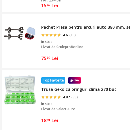
PRP: 25
Lei
15
Lei
42
Pachet Presa pentru arcuri auto 380 mm, se
4.6
(10)
în stoc
Livrat de
Sculeprofionline
75
Lei
02
Top Favorite
Trusa Geko cu oringuri clima 270 buc
4.87
(38)
în stoc
Livrat de
Select Auto
18
Lei
91