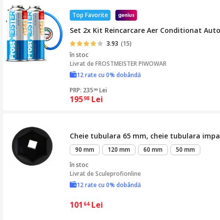
Top Favorite
Set 2x Kit Reincarcare Aer Conditionat Auto
3.93
(15)
în stoc
Livrat de
FROSTMEISTER PIWOWAR
12 rate cu 0% dobândă
PRP: 235
Lei
99
195
Lei
98
Cheie tubulara 65 mm, cheie tubulara impact
90 mm
120 mm
60 mm
50 mm
în stoc
Livrat de
Sculeprofionline
12 rate cu 0% dobândă
101
Lei
64