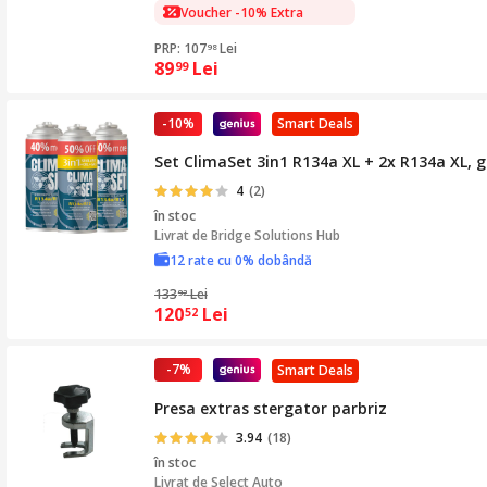
Voucher -10% Extra
PRP: 107
Lei
98
89
Lei
99
-10%
Smart Deals
Set ClimaSet 3in1 R134a XL + 2x R134a XL, g
4
(2)
în stoc
Livrat de
Bridge Solutions Hub
12 rate cu 0% dobândă
133
Lei
92
120
Lei
52
-7%
Smart Deals
Presa extras stergator parbriz
3.94
(18)
în stoc
Livrat de
Select Auto