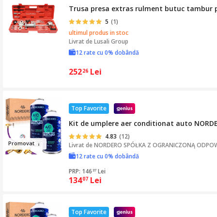
Trusa presa extras rulment butuc tambur p
5
(1)
ultimul produs in stoc
Livrat de
Lusali Group
12 rate cu 0% dobândă
252
Lei
26
Top Favorite
Kit de umplere aer conditionat auto NORDERO
4.83
(12)
Prom
o
va
t
Livrat de
NORDERO SPÓŁKA Z OGRANICZONĄ ODPOW
12 rate cu 0% dobândă
PRP: 146
Lei
37
134
Lei
07
Top Favorite