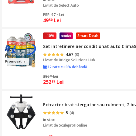
Livrat de
Select Auto
PRP: 97
Lei
05
49
Lei
50
-10%
Smart Deals
Set intretinere aer conditionat auto Clima
4.67
(3)
Livrat de
Bridge Solutions Hub
Pro
movat
12 rate cu 0% dobândă
280
Lei
97
252
Lei
87
Extractor brat stergator sau rulmenti, 2 
5
(4)
în stoc
Livrat de
Sculeprofionline