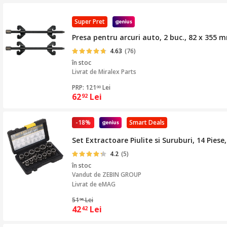
Super Pret
Presa pentru arcuri auto, 2 buc., 82 x 355 
4.63
(76)
în stoc
Livrat de
Miralex Parts
PRP: 121
Lei
00
62
Lei
92
-18%
Smart Deals
Set Extractoare Piulite si Suruburi, 14 Piese
4.2
(5)
în stoc
Vandut de
ZEBIN GROUP
Livrat de eMAG
51
Lei
96
42
Lei
42