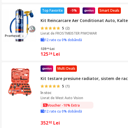
Top Favorite
-9%
Smart Deals
Kit Reincarcare Aer Conditionat Auto, Kalte
5
(2)
Livrat de
FROSTMEISTER PIWOWAR
Prom
ova
t
12 rate cu 0% dobândă
139
Lei
15
125
Lei
24
Multi Deals
Kit testare presiune radiator, sistem de ra
5
(1)
în stoc
Livrat de
West Auto Vision
Voucher -10% Extra
12 rate cu 0% dobândă
352
Lei
92