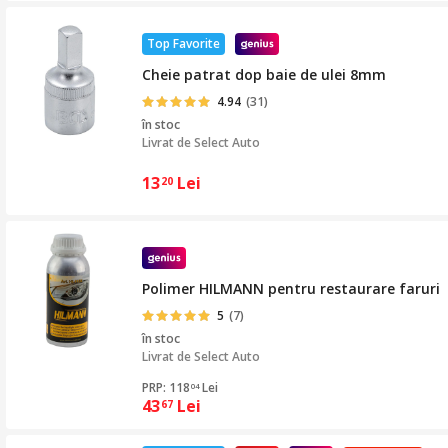
Top Favorite
Cheie patrat dop baie de ulei 8mm
4.94
(31)
în stoc
Livrat de
Select Auto
13
Lei
20
Polimer HILMANN pentru restaurare faruri
5
(7)
în stoc
Livrat de
Select Auto
PRP: 118
Lei
04
43
Lei
67