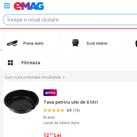
Piese auto
Scut motor
Filtreaza
Cum sunt ordonate rezultatele
Tava pentru ulei de 6 litri
4.9
(10)
în stoc
Livrat de
Select Auto
12
Lei
77