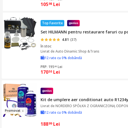
105
Lei
98
Top Favorite
Set HILMANN pentru restaurare faruri cu p
4.81
(37)
în stoc
Livrat de
Auto Dinamic Shop &Trans
12 rate cu 0% dobândă
PRP: 195
Lei
00
170
Lei
50
Kit de umplere aer conditionat auto R1234y
Livrat de
NORDERO SPÓŁKA Z OGRANICZONĄ ODPOW
Pro
movat
12 rate cu 0% dobândă
188
Lei
99