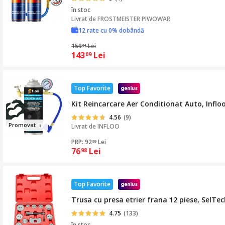
în stoc
Livrat de
FROSTMEISTER PIWOWAR
12 rate cu 0% dobândă
159
Lei
01
143
Lei
09
Top Favorite
Kit Reincarcare Aer Conditionat Auto, Infl
4.56
(9)
Promo
vat
Livrat de
INFLOO
PRP: 92
Lei
99
76
Lei
98
Top Favorite
Trusa cu presa etrier frana 12 piese, SelTe
4.75
(133)
în stoc