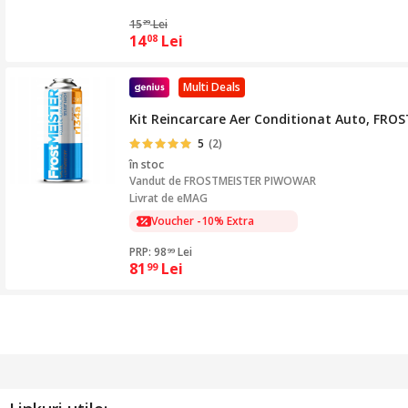
15
Lei
29
14
Lei
08
Multi Deals
Kit Reincarcare Aer Conditionat Auto, FROST
5
(2)
în stoc
Vandut de
FROSTMEISTER PIWOWAR
Livrat de eMAG
Voucher -10% Extra
PRP: 98
Lei
99
81
Lei
99