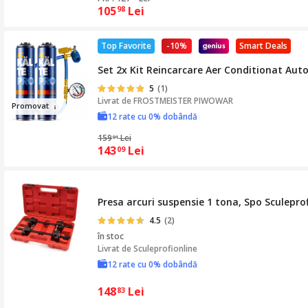
105
Lei
98
Top Favorite
-10%
Smart Deals
Set 2x Kit Reincarcare Aer Conditionat Auto
5
(1)
Livrat de
FROSTMEISTER PIWOWAR
Pr
omo
vat
12 rate cu 0% dobândă
159
Lei
01
143
Lei
09
Presa arcuri suspensie 1 tona, Spo Sculeprof
4.5
(2)
în stoc
Livrat de
Sculeprofionline
12 rate cu 0% dobândă
148
Lei
83