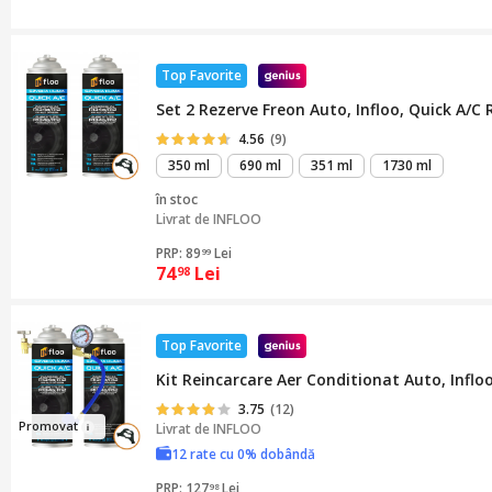
Top Favorite
Set 2 Rezerve Freon Auto, Infloo, Quick A/C 
4.56
(9)
350 ml
690 ml
351 ml
1730 ml
în stoc
Livrat de
INFLOO
PRP: 89
Lei
99
74
Lei
98
Top Favorite
Kit Reincarcare Aer Conditionat Auto, Infl
3.75
(12)
Pr
om
ovat
Livrat de
INFLOO
12 rate cu 0% dobândă
PRP: 127
Lei
98