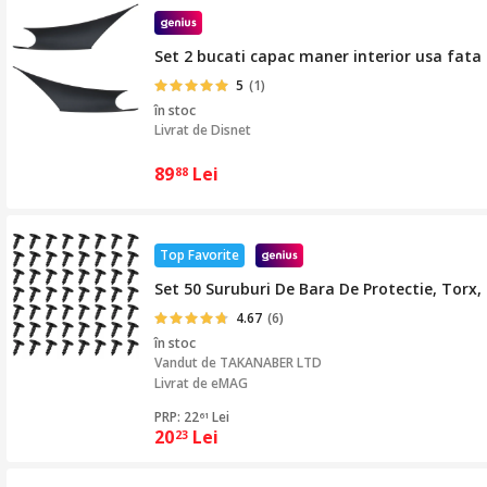
Set 2 bucati capac maner interior usa fat
5
(1)
în stoc
Livrat de
Disnet
89
Lei
88
Top Favorite
Set 50 Suruburi De Bara De Protectie, Torx
4.67
(6)
în stoc
Vandut de
TAKANABER LTD
Livrat de eMAG
PRP: 22
Lei
61
20
Lei
23