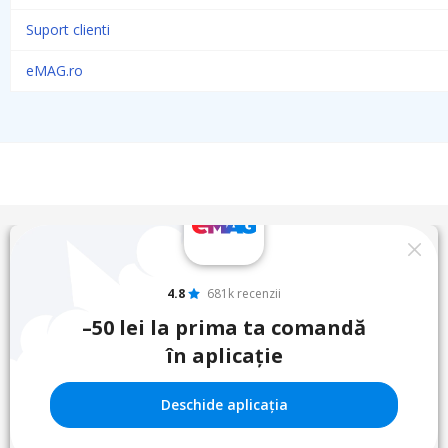
Suport clienti
eMAG.ro
4.8
681k recenzii
–50 lei la prima ta comandă
în aplicație
Deschide aplicația