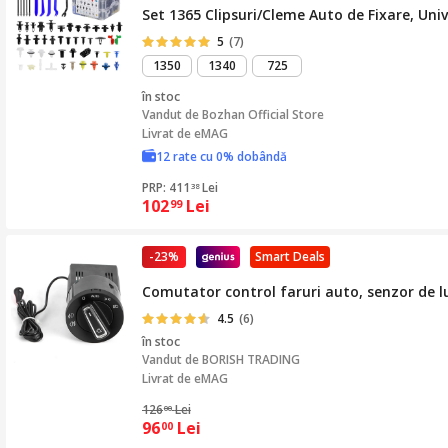
Set 1365 Clipsuri/Cleme Auto de Fixare, Uni
5
(7)
1350
1340
725
în stoc
Vandut de
Bozhan Official Store
Livrat de eMAG
12 rate cu 0% dobândă
PRP: 411
Lei
38
102
Lei
99
-23%
Smart Deals
Comutator control faruri auto, senzor de 
4.5
(6)
în stoc
Vandut de
BORISH TRADING
Livrat de eMAG
126
Lei
00
96
Lei
00