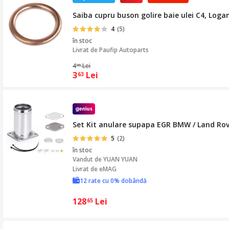
Saiba cupru buson golire baie ulei C4, Loga
4
(5)
în stoc
Livrat de
Paufip Autoparts
4
Lei
00
3
Lei
63
Set Kit anulare supapa EGR BMW / Land Rove
5
(2)
în stoc
Vandut de
YUAN YUAN
Livrat de eMAG
12 rate cu 0% dobândă
128
Lei
65