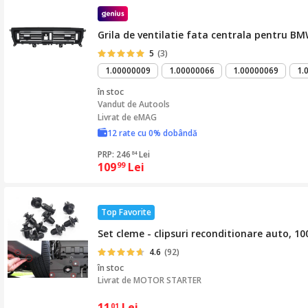
Grila de ventilatie fata centrala pentru BM
5
(3)
1.00000009
1.00000066
1.00000069
1.
în stoc
Vandut de
Autools
Livrat de eMAG
12 rate cu 0% dobândă
PRP: 246
Lei
84
109
Lei
99
Top Favorite
Set cleme - clipsuri reconditionare auto, 10
4.6
(92)
în stoc
Livrat de
MOTOR STARTER
11
Lei
01