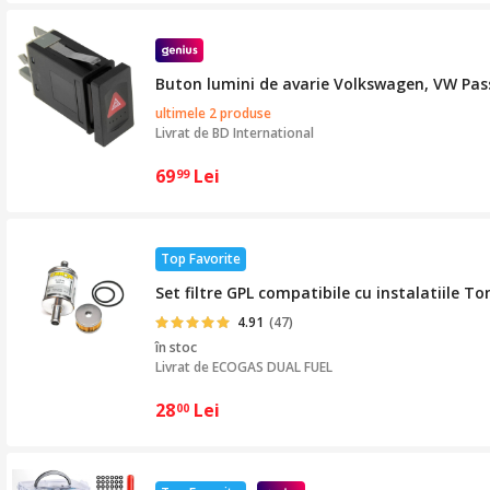
Buton lumini de avarie Volkswagen, VW Pass
ultimele 2 produse
Livrat de
BD International
69
Lei
99
Top Favorite
Set filtre GPL compatibile cu instalatiile Tom
4.91
(47)
în stoc
Livrat de
ECOGAS DUAL FUEL
28
Lei
00