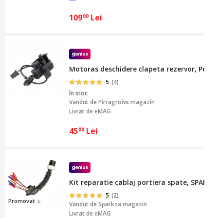
109
Lei
00
Motoras deschidere clapeta rezervor, Pentr
5
(4)
în stoc
Vandut de
Pirragroivs magazin
Livrat de eMAG
45
Lei
00
Kit reparatie cablaj portiera spate, SPARKZ
5
(2)
Pro
mov
at
Vandut de
Sparkza magazin
Livrat de eMAG