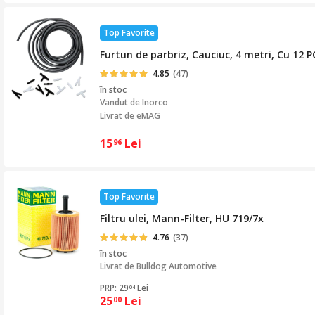
Top Favorite
Furtun de parbriz, Cauciuc, 4 metri, Cu 12 P
4.85
(47)
în stoc
Vandut de
Inorco
Livrat de eMAG
15
Lei
96
Top Favorite
Filtru ulei, Mann-Filter, HU 719/7x
4.76
(37)
în stoc
Livrat de
Bulldog Automotive
PRP: 29
Lei
04
25
Lei
00