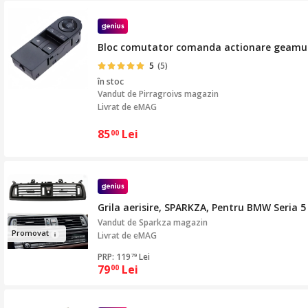
Bloc comutator comanda actionare geamuri e
5
(5)
în stoc
Vandut de
Pirragroivs magazin
Livrat de eMAG
85
Lei
00
Grila aerisire, SPARKZA, Pentru BMW Seria 5 
Vandut de
Sparkza magazin
Pro
mova
t
Livrat de eMAG
PRP: 119
Lei
79
79
Lei
00