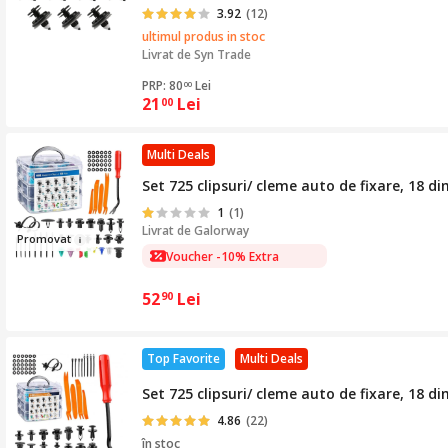
3.92
(12)
ultimul produs in stoc
Livrat de
Syn Trade
PRP: 80
Lei
00
21
Lei
00
Multi Deals
Set 725 clipsuri/ cleme auto de fixare, 18 di
1
(1)
Livrat de
Galorway
Pr
omov
at
Voucher -10% Extra
52
Lei
90
Top Favorite
Multi Deals
Set 725 clipsuri/ cleme auto de fixare, 18 di
4.86
(22)
în stoc