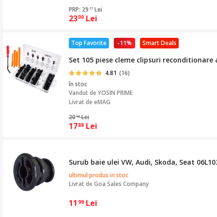
PRP: 29
Lei
17
23
Lei
00
Top Favorite
-11%
Smart Deals
Set 105 piese cleme clipsuri reconditionare 
4.81
(16)
în stoc
Vandut de
YOSIN PRIME
Livrat de eMAG
20
Lei
10
17
Lei
88
Surub baie ulei VW, Audi, Skoda, Seat 06L1
ultimul produs in stoc
Livrat de
Goa Sales Company
11
Lei
99