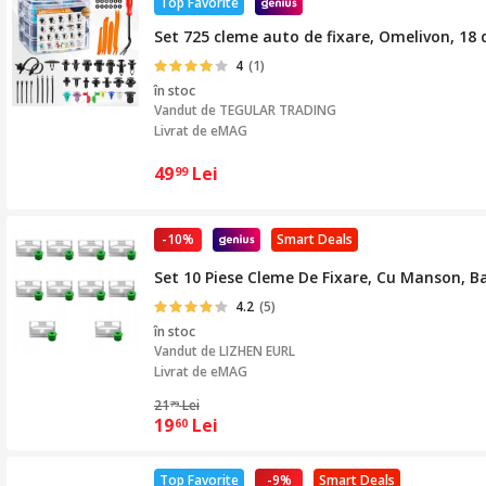
Top Favorite
Set 725 cleme auto de fixare, Omelivon, 18 d
4
(1)
în stoc
Vandut de
TEGULAR TRADING
Livrat de eMAG
49
Lei
99
-10%
Smart Deals
Set 10 Piese Cleme De Fixare, Cu Manson, B
4.2
(5)
în stoc
Vandut de
LIZHEN EURL
Livrat de eMAG
21
Lei
79
19
Lei
60
Top Favorite
-9%
Smart Deals