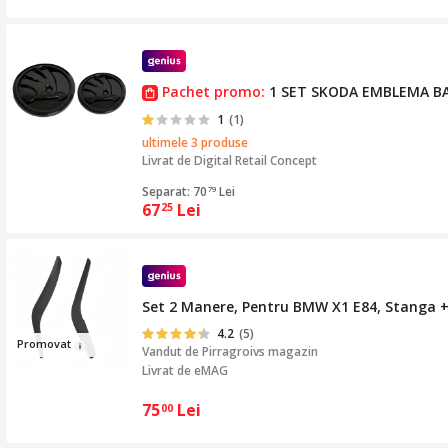
Pachet promo:
1 SET SKODA EMBLEMA BADG
1
(1)
ultimele 3 produse
Livrat de
Digital Retail Concept
Separat: 70
Lei
79
67
Lei
25
Set 2 Manere, Pentru BMW X1 E84, Stanga +
4.2
(5)
Prom
ova
t
Vandut de
Pirragroivs magazin
Livrat de eMAG
75
Lei
00