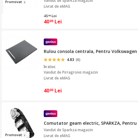
Vandut de
Sparkza magazin
Pr
o
mov
at
Livrat de eMAG
45
Lei
00
40
Lei
00
Rulou consola centrala, Pentru Volkswagen 
4.83
(6)
în stoc
Vandut de
Pirragroivs magazin
Livrat de eMAG
40
Lei
00
Comutator geam electric, SPARKZA, Pentru 
Vandut de
Sparkza magazin
Pr
omov
at
Livrat de eMAG