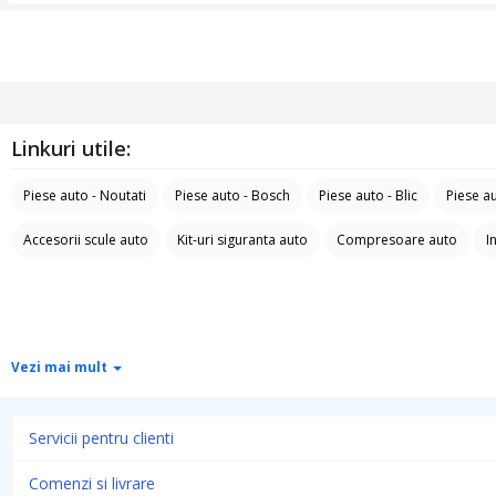
Linkuri utile:
Piese auto - Noutati
Piese auto - Bosch
Piese auto - Blic
Piese au
Accesorii scule auto
Kit-uri siguranta auto
Compresoare auto
I
Vezi mai mult
Servicii pentru clienti
Comenzi si livrare