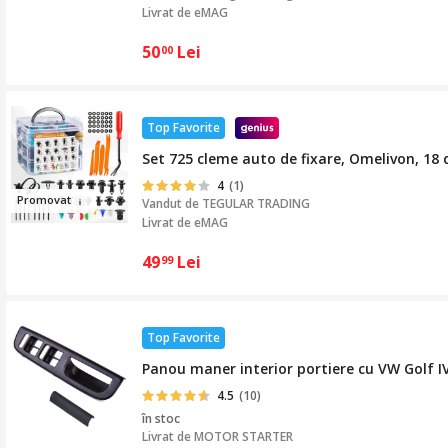
Livrat de eMAG
50
Lei
00
Top Favorite
Set 725 cleme auto de fixare, Omelivon, 18 d
4
(1)
Prom
ovat
Vandut de
TEGULAR TRADING
Livrat de eMAG
49
Lei
99
Top Favorite
Panou maner interior portiere cu VW Golf IV
4.5
(10)
în stoc
Livrat de
MOTOR STARTER