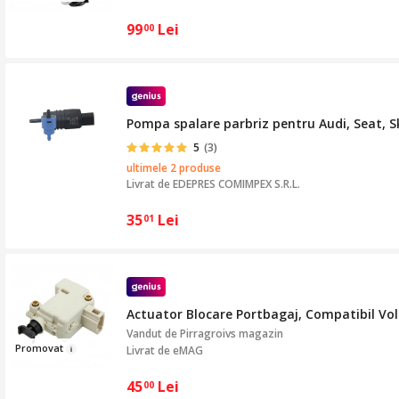
99
Lei
00
Pompa spalare parbriz pentru Audi, Seat, 
5
(3)
ultimele 2 produse
Livrat de
EDEPRES COMIMPEX S.R.L.
35
Lei
01
Actuator Blocare Portbagaj, Compatibil Vol
Vandut de
Pirragroivs magazin
Prom
ovat
Livrat de eMAG
45
Lei
00