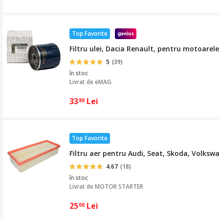
Top Favorite
Filtru ulei, Dacia Renault, pentru motoarele
5
(39)
în stoc
Livrat de
eMAG
33
Lei
80
Top Favorite
Filtru aer pentru Audi, Seat, Skoda, Volks
4.67
(18)
în stoc
Livrat de
MOTOR STARTER
25
Lei
00