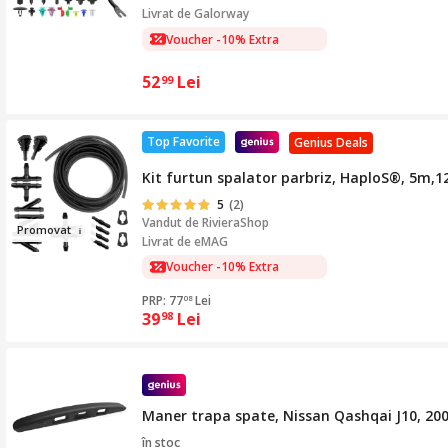
Livrat de
Galorway
Voucher -10% Extra
52
Lei
99
Top Favorite
Genius Deals
Kit furtun spalator parbriz, HaploS®, 5m,12 
5
(2)
Vandut de
RivieraShop
Prom
ov
at
Livrat de eMAG
Voucher -10% Extra
PRP: 77
Lei
08
39
Lei
98
Maner trapa spate, Nissan Qashqai J10, 2
în stoc