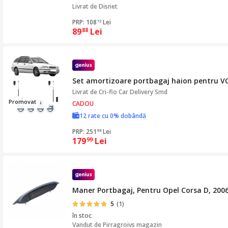
Livrat de
Disnet
PRP: 108
Lei
72
89
Lei
88
Set amortizoare portbagaj haion pentru V
Livrat de
Cri-flo Car Delivery Smd
Promova
t
CADOU
12 rate cu 0% dobândă
PRP: 251
Lei
98
179
Lei
99
Maner Portbagaj, Pentru Opel Corsa D, 2006
5
(1)
în stoc
Vandut de
Pirragroivs magazin