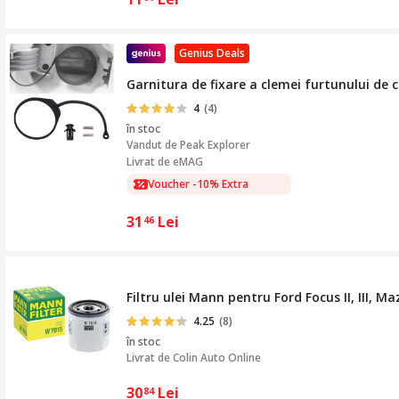
Genius Deals
Garnitura de fixare a clemei furtunului de 
4
(4)
în stoc
Vandut de
Peak Explorer
Livrat de eMAG
Voucher -10% Extra
31
Lei
46
Filtru ulei Mann pentru Ford Focus II, III, M
4.25
(8)
în stoc
Livrat de
Colin Auto Online
30
Lei
84