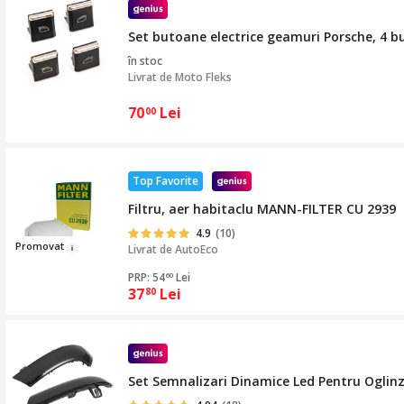
Set butoane electrice geamuri Porsche, 4 b
în stoc
Livrat de
Moto Fleks
70
Lei
00
Top Favorite
Filtru, aer habitaclu MANN-FILTER CU 2939
4.9
(10)
Pr
omovat
Livrat de
AutoEco
PRP: 54
Lei
60
37
Lei
80
Set Semnalizari Dinamice Led Pentru Oglinz