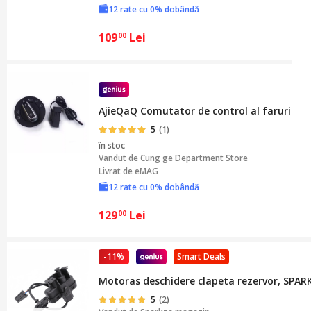
12 rate cu 0% dobândă
109
Lei
00
AjieQaQ Comutator de control al farurilor a
5
(1)
în stoc
Vandut de
Cung ge Department Store
Livrat de eMAG
12 rate cu 0% dobândă
129
Lei
00
-11%
Smart Deals
Motoras deschidere clapeta rezervor, SPARK
5
(2)