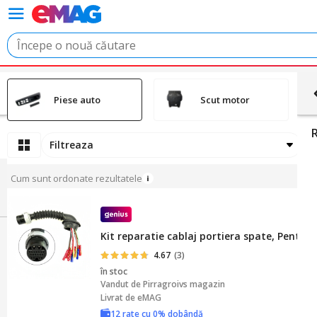
Piese auto
Scut motor
Filtreaza
O
Cum sunt ordonate rezultatele
Kit reparatie cablaj portiera spate, Pentru
4.67
(3)
în stoc
Vandut de
Pirragroivs magazin
Livrat de eMAG
12 rate cu 0% dobândă