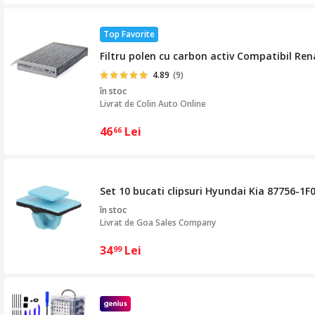
Top Favorite
Filtru polen cu carbon activ Compatibil Re
4.89
(9)
în stoc
Livrat de
Colin Auto Online
46
Lei
66
Set 10 bucati clipsuri Hyundai Kia 87756-1F
în stoc
Livrat de
Goa Sales Company
34
Lei
99