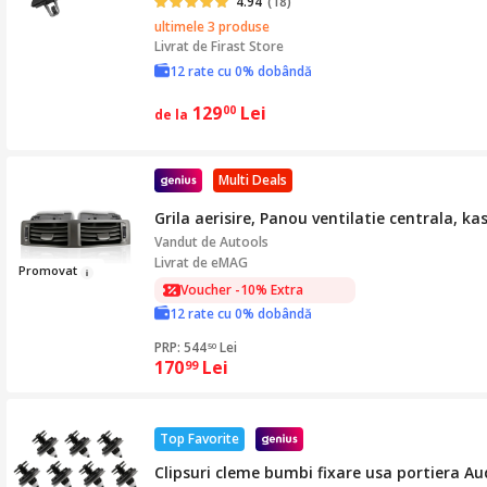
4.94
(18)
ultimele 3 produse
Livrat de
Firast Store
12 rate cu 0% dobândă
129
Lei
00
de la
Multi Deals
Grila aerisire, Panou ventilatie centrala, 
Vandut de
Autools
Livrat de eMAG
Pro
mo
v
at
Voucher -10% Extra
12 rate cu 0% dobândă
PRP: 544
Lei
50
170
Lei
99
Top Favorite
Clipsuri cleme bumbi fixare usa portiera A