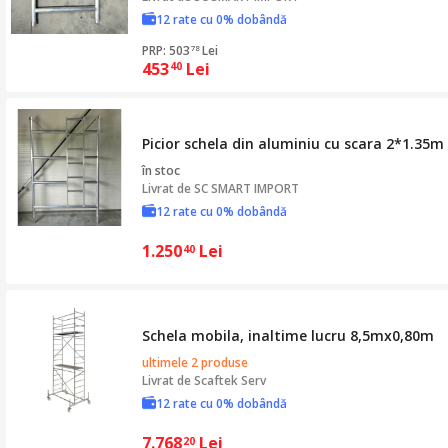
12 rate cu 0% dobândă
PRP: 503
Lei
78
453
Lei
40
Picior schela din aluminiu cu scara 2*1.35m
în stoc
Livrat de
SC SMART IMPORT
12 rate cu 0% dobândă
1.250
Lei
40
Schela mobila, inaltime lucru 8,5mx0,80m
ultimele 2 produse
Livrat de
Scaftek Serv
12 rate cu 0% dobândă
7.768
Lei
20