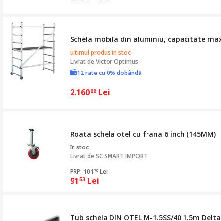
Schela mobila din aluminiu, capacitate max 
ultimul produs in stoc
Livrat de
Victor Optimus
12 rate cu 0% dobândă
2.160
Lei
00
Roata schela otel cu frana 6 inch (145MM)
în stoc
Livrat de
SC SMART IMPORT
PRP: 101
Lei
70
91
Lei
53
Tub schela DIN OTEL M-1.5SS/40 1.5m Delta