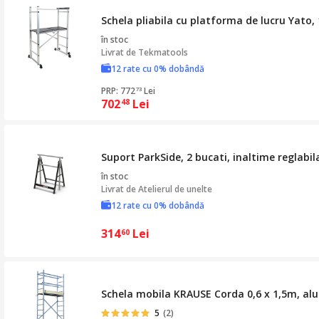
Schela pliabila cu platforma de lucru Yato
în stoc
Livrat de
Tekmatools
12 rate cu 0% dobândă
PRP: 772
Lei
73
702
Lei
48
Suport ParkSide, 2 bucati, inaltime reglabi
în stoc
Livrat de
Atelierul de unelte
12 rate cu 0% dobândă
314
Lei
60
Schela mobila KRAUSE Corda 0,6 x 1,5m, alu
5
(2)