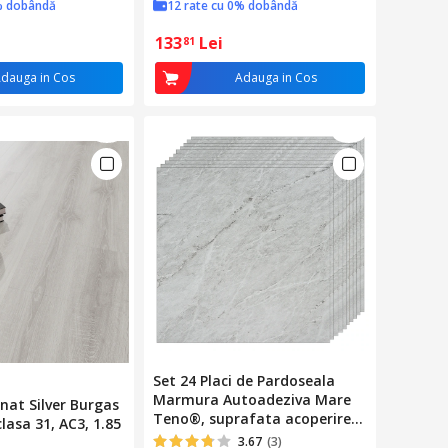
% dobândă
12 rate cu 0% dobândă
133
Lei
81
dauga in Cos
Adauga in Cos
Set 24 Placi de Pardoseala
Marmura Autoadeziva Mare
nat Silver Burgas
Teno®, suprafata acoperire
lasa 31, AC3, 1.85
4.86 mp, reutilizabile, adeziv
3.67
(3)