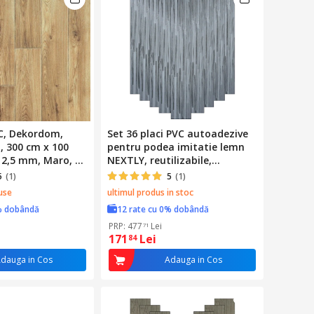
C, Dekordom,
Set 36 placi PVC autoadezive
, 300 cm x 100
pentru podea imitatie lemn
 2,5 mm, Maro, 3
NEXTLY, reutilizabile,
u Adeziv, Uzul
waterproof, 91.4x15.2cm,
5
(1)
5
(1)
ofesional,
suprafata acoperire 5mp,
use
ultimul produs in stoc
 Apa
V0606-16 gri
% dobândă
12 rate cu 0% dobândă
PRP: 477
Lei
71
171
Lei
84
dauga in Cos
Adauga in Cos