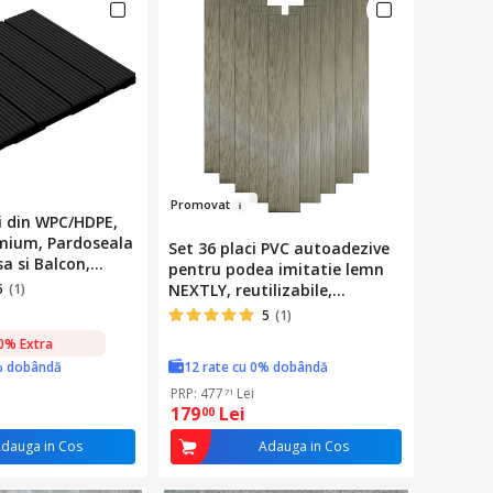
Prom
ovat
ci din WPC/HDPE,
emium, Pardoseala
Set 36 placi PVC autoadezive
a si Balcon,
pentru podea imitatie lemn
Sistem Easy Click,
5
(1)
NEXTLY, reutilizabile,
tracit
waterproof, 91.4x15.2cm,
5
(1)
suprafata acoperire 5mp,
0% Extra
V0605-29 bej maroniu
% dobândă
12 rate cu 0% dobândă
PRP: 477
Lei
71
179
Lei
00
dauga in Cos
Adauga in Cos