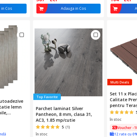
 in Cos
Adauga in Cos
A
Multi Deals
Set 11 x Pla
Top Favorite
Calitate Pr
autoadezive
pentru Teras
tatie lemn
Parchet laminat Silver
30x30x2 cm, 
ile,
Pantheon, 8 mm, clasa 31,
1 mp, Maro
x15.2cm,
în stoc
AC3, 1.85 mp/cutie
ire 5mp,
5
(1)
Voucher -1
ândă
în stoc
12 rate cu 0