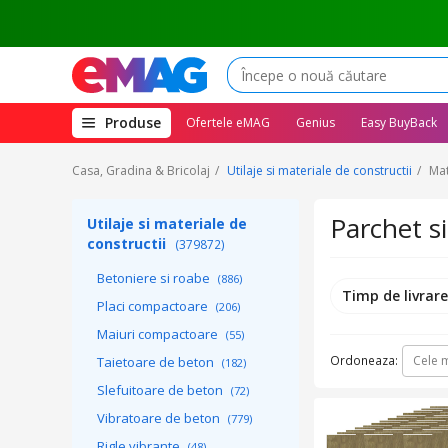
(deschide
Produse
Ofertele eMAG
Genius
Easy BuyBack
megameniul)
Casa, Gradina & Bricolaj
Utilaje si materiale de constructii
Mat
Parchet si
Utilaje si materiale de
constructii
(379872)
Betoniere si roabe
(886)
Timp de livrar
Placi compactoare
(206)
Maiuri compactoare
(55)
Ordoneaza:
Cele m
Taietoare de beton
(182)
Slefuitoare de beton
(72)
Vibratoare de beton
(779)
Rigle vibrante
(48)