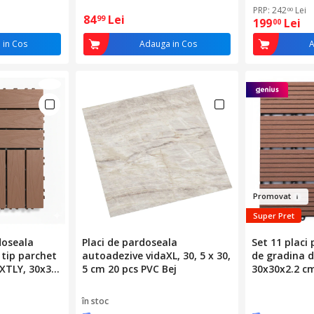
PRP: 242
Lei
00
84
Lei
99
199
Lei
00
 in Cos
Adauga in Cos
A
Promov
at
Super Pret
doseala
Placi de pardoseala
Set 11 placi
 tip parchet
autoadezive vidaXL, 30, 5 x 30,
de gradina d
XTLY, 30x30
5 cm 20 pcs PVC Bej
30x30x2.2 c
imitatie
e, acoperire
în stoc
renaj,