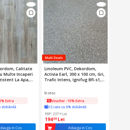
Multi Deals
ordom, Calitate
Linoleum PVC, Dekordom,
ru Multe Incaperi
Activia Earl, 300 x 100 cm, Gri,
zistent La Apa,
Trafic Intens, Ignifug Bfl-s1,
 Uzura, Rezistent
Rezistent la Apa,
ltraviolete, Poate
Hipoalergenic, Durabil
în stoc
entru Incalzire Prin
0% Extra
Voucher -10% Extra
.5 x 2 m, Gri
% dobândă
12 rate cu 0% dobândă
PRP: 237
Lei
98
194
Lei
39
dauga in Cos
Adauga in Cos