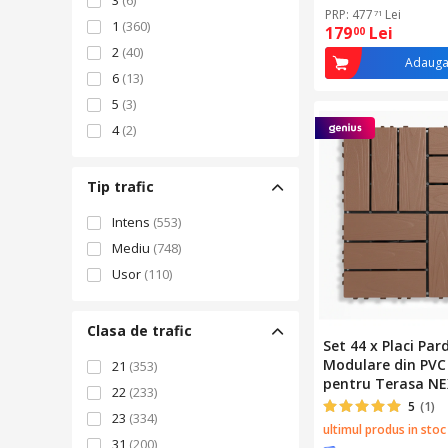
3
(6)
PRP: 477
Lei
71
1
(360)
179
Lei
00
2
(40)
Adauga
6
(13)
5
(3)
4
(2)
Tip trafic
Intens
(553)
Mediu
(748)
Usor
(110)
Clasa de trafic
Set 44 x Placi Par
Modulare din PVC
21
(353)
pentru Terasa NE
22
(233)
cm, sistem click, 
5
(1)
23
(334)
lemn, 2 cm grosim
ultimul produs in stoc
3.96 mp, sistem d
31
(200)