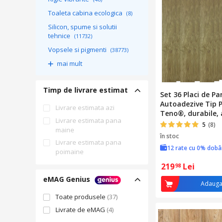
Toaleta cabina ecologica
(8)
Silicon, spume si solutii
tehnice
(11732)
Vopsele si pigmenti
(38773)
mai mult
Timp de livrare estimat
Set 36 Placi de P
Autoadezive Tip 
Livrare estimata azi
Teno®, durabile, 
Livrare estimata pana
puternic, PVC, 91
5
(8)
maine
cm, 4.9 m²/box, m
în stoc
Livrare estimata pana
12 rate cu 0% dob
poimaine
219
Lei
98
eMAG Genius
Adauga
Toate produsele
(37)
Livrate de eMAG
(4)