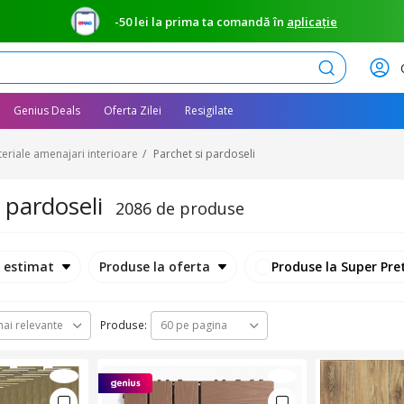
-50 lei la prima ta comandă în
aplicație
Caută
Genius Deals
Oferta Zilei
Resigilate
eriale amenajari interioare
Parchet si pardoseli
 pardoseli
2086 de produse
e estimat
Produse la oferta
Produse la Super Pre
Produse:
ai relevante
60 pe pagina