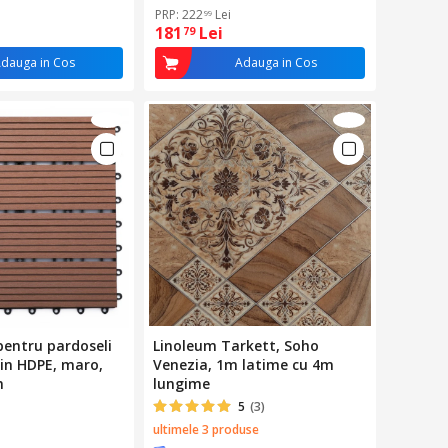
Durabilitate
PRP: 222
Lei
99
181
Lei
79
dauga in Cos
Adauga in Cos
 pentru pardoseli
Linoleum Tarkett, Soho
in HDPE, maro,
Venezia, 1m latime cu 4m
m
lungime
5
(3)
ultimele 3 produse