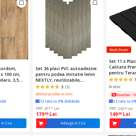
Multi Deals
Set 11 x Pla
Calitate Pr
kordom,
Set 36 placi PVC autoadezive
pentru Teras
 x 100 cm,
pentru podea imitatie lemn
30x30x2 cm, 
Maro, 3,5
NEXTLY, reutilizabile,
1 mp, Gri An
iv, Uzul
waterproof, 91.4x15.2cm,
în stoc
5
(1)
onal,
suprafata acoperire 5mp,
ultimul produs in stoc
Voucher -1
V0605-29 bej maroniu
ândă
12 rate cu 0% dobândă
12 rate cu 0
PRP: 477
Lei
PRP: 242
Lei
71
00
179
Lei
149
Lei
00
00
 in Cos
Adauga in Cos
A