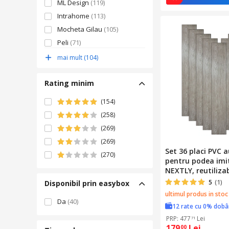
ML Design
(119)
Intrahome
(113)
Mocheta Gilau
(105)
Peli
(71)
Krono Original
(69)
mai mult (104)
BERRYALLOC
(68)
Rating minim
(154)
(258)
(269)
(269)
Set 36 placi PVC 
(270)
pentru podea imi
NEXTLY, reutilizab
waterproof, 91.4
5
(1)
Disponibil prin easybox
suprafata acoper
ultimul produs in stoc
V0605-31 bej nisip
Da
(40)
12 rate cu 0% dob
PRP: 477
Lei
71
179
Lei
00