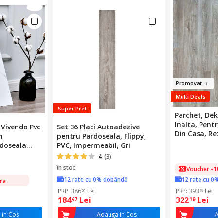
Prom
o
va
t
Multi Deals
Super Pret
Parchet, Dek
Inalta, Pent
 Vivendo Pvc
Set 36 Placi Autoadezive
Din Casa, Re
m
pentru Pardoseala, Flippy,
Rezistent La
doseala
PVC, Impermeabil, Gri
La Radiatii U
rie, Alb cu
4
(3)
Fi Utilizat P
în stoc
Voucher -1
Pardoseala, 2
12 rate cu 0% dobândă
12 rate cu 0
ra
PRP: 386
Lei
PRP: 393
Lei
01
99
184
Lei
322
Lei
67
19
 in Cos
Adauga in Cos
A