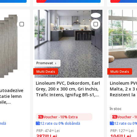
Promov
at
Multi Deals
Multi Deals
Linoleum PVC, Dekordom, Earl
Linoleum PV
Grey, 200 x 300 cm, Gri Inchis,
Malta, 2 x 3 
autoadezive
Trafic Intens, Ignifug Bfl-s1,
Rezistent la
tatie lemn
Rezistent la Apa,
Pentru Even
ile,
Hipoalergenic
Simplu, Cur
x15.2cm,
în stoc
ire 5mp,
Voucher -10% Extra
Voucher -1
ândă
12 rate cu 0% dobândă
12 rate cu 0
PRP: 474
Lei
PRP: 127
Lei
99
99
387
Lei
104
Lei
89
39