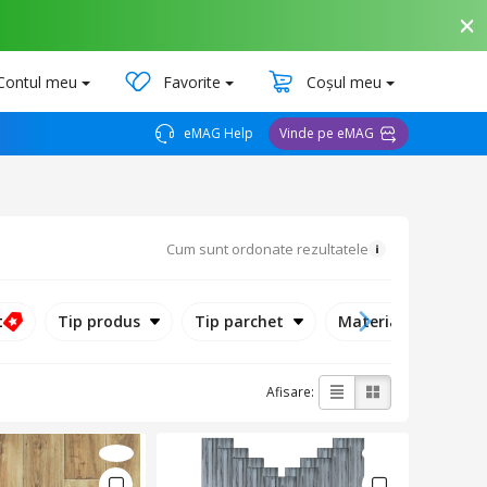
Contul meu
Favorite
Coșul meu
eMAG Help
Vinde pe eMAG
Cum sunt ordonate rezultatele
t
Tip produs
Tip parchet
Material
Tip 
Afisare: