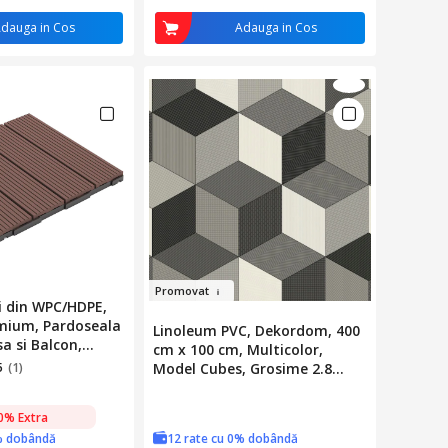
dauga in Cos
Adauga in Cos
Prom
o
v
at
ci din WPC/HDPE,
emium, Pardoseala
Linoleum PVC, Dekordom, 400
a si Balcon,
cm x 100 cm, Multicolor,
Sistem Easy Click,
5
(1)
Model Cubes, Grosime 2.8
mm, Strat Uzura 0.2 mm,
Izolare Acustica, Rezistent la
0% Extra
Apa, Uz Domestic si
% dobândă
12 rate cu 0% dobândă
Profesional, Fixare Cu Adeziv,