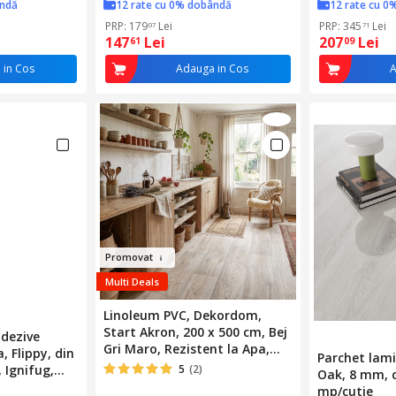
ândă
12 rate cu 0% dobândă
12 rate cu 0
emperii, maro
PRP: 179
Lei
PRP: 345
Lei
07
71
147
Lei
207
Lei
61
09
 in Cos
Adauga in Cos
A
Promo
vat
Multi Deals
Linoleum PVC, Dekordom,
Start Akron, 200 x 500 cm, Bej
adezive
Gri Maro, Rezistent la Apa,
, Flippy, din
Parchet lami
Protectie UV, Hipoalergenic,
 Ignifug,
5
(2)
Oak, 8 mm, c
Izolare Fonica
 Dimensiune
mp/cutie