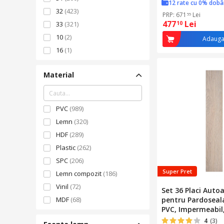
12 rate cu 0% dob
rezistente la int
32
(423)
nuc
PRP: 671
Lei
55
477
Lei
10
33
(321)
10
(2)
Adauga
16
(1)
17
(2)
Material
18
(1)
34
(83)
35
(1)
PVC
(989)
36
(6)
Lemn
(320)
HDF
(289)
Plastic
(262)
SPC
(206)
Super Pret
Lemn compozit
(186)
Vinil
(72)
Set 36 Placi Auto
MDF
(68)
pentru Pardoseala
PVC, Impermeabil,
Bambus
(31)
Usor de Curatat,
4
(3)