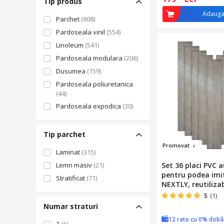
Tip produs
Adauga
Parchet
(808)
Pardoseala vinil
(554)
Linoleum
(541)
Pardoseala modulara
(206)
Dusumea
(159)
Pardoseala poliuretanica
(44)
Pardoseala expodica
(30)
Tip parchet
Promo
vat
Laminat
(315)
Lemn masiv
(21)
Set 36 placi PVC 
pentru podea imi
Stratificat
(71)
NEXTLY, reutilizab
waterproof, 91.4
5
(1)
suprafata acoper
Numar straturi
V0605-31 bej nisip
12 rate cu 0% dob