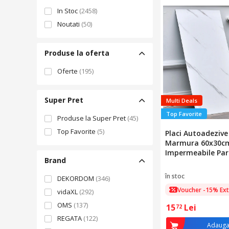
In Stoc
(2458)
Noutati
(50)
Produse la oferta
Oferte
(195)
Super Pret
Multi Deals
Top Favorite
Produse la Super Pret
(45)
Top Favorite
(5)
Placi Autoadezive
Marmura 60x30c
Impermeabile Par
Brand
Perete Baie Bucata
gri, fir auriu
în stoc
DEKORDOM
(346)
Voucher -15% Ext
vidaXL
(292)
OMS
(137)
15
Lei
72
REGATA
(122)
Adauga