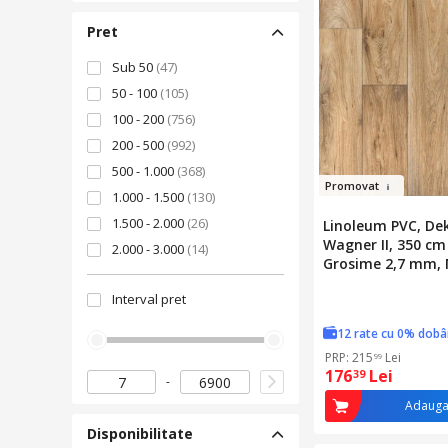
Pret
Sub 50
(47)
50 - 100
(105)
100 - 200
(756)
200 - 500
(992)
500 - 1.000
(368)
Prom
ov
a
t
1.000 - 1.500
(130)
1.500 - 2.000
(26)
Linoleum PVC, De
Wagner II, 350 cm
2.000 - 3.000
(14)
Grosime 2,7 mm, 
3.000 - 4.000
(9)
m², Fixare Cu Adez
Interval pret
4.000 - 5.000
(6)
Domestic, Profesi
Rezistent La Apa
Peste 5.000
(6)
12 rate cu 0% dob
PRP: 215
Lei
99
176
Lei
39
Adauga
Disponibilitate