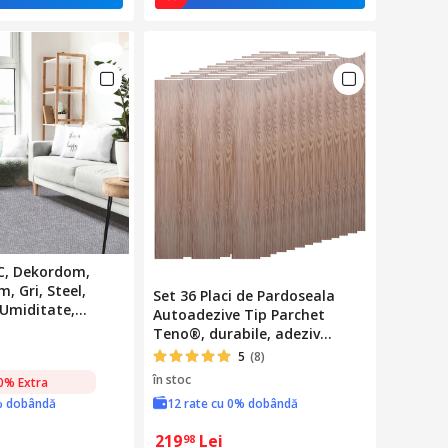
C, Dekordom,
m, Gri, Steel,
Set 36 Placi de Pardoseala
 Umiditate,
Autoadezive Tip Parchet
imente, Montaj
Teno®, durabile, adeziv
atare Usoara
puternic, PVC, 91.44 cm x 15.24
5
(8)
cm, 4.9 m²/box, maro crem
în stoc
0% Extra
% dobândă
12 rate cu 0% dobândă
219
Lei
98