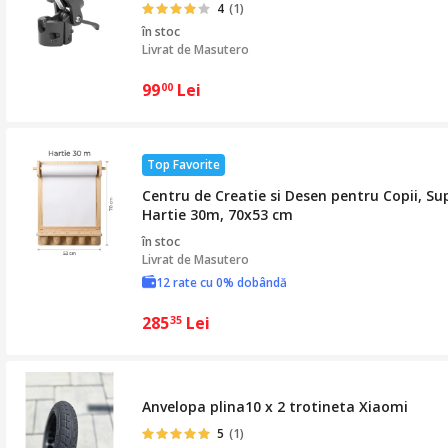
4
(1)
în stoc
Livrat de
Masutero
99
Lei
00
Top Favorite
Centru de Creatie si Desen pentru Copii, Su
Hartie 30m, 70x53 cm
în stoc
Livrat de
Masutero
12 rate cu 0% dobândă
285
Lei
35
Anvelopa plina10 x 2 trotineta Xiaomi
5
(1)