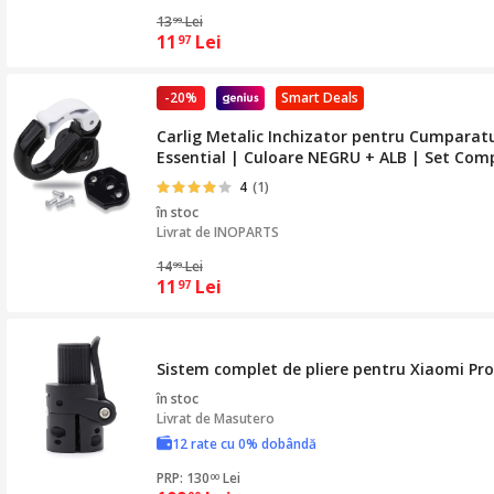
13
Lei
99
11
Lei
97
-20%
Smart Deals
Carlig Metalic Inchizator pentru Cumparatur
Essential | Culoare NEGRU + ALB | Set Comp
4
(1)
în stoc
Livrat de
INOPARTS
14
Lei
99
11
Lei
97
Sistem complet de pliere pentru Xiaomi Pro
în stoc
Livrat de
Masutero
12 rate cu 0% dobândă
PRP: 130
Lei
00