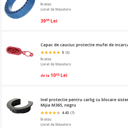
în stoc
Livrat de
Masutero
39
Lei
00
Capac de cauciuc protectie mufei de incarca
5
(5)
în stoc
Livrat de
Masutero
10
Lei
50
de la
Inel protectie pentru carlig cu blocare sist
Mijia M365, negru
4.43
(7)
în stoc
Livrat de
Masutero