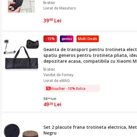
în stoc
Livrat de
Masutero
39
Lei
00
-15%
Multi Deals
Geanta de transport pentru trotineta elect
spatiu generos pentru trotineta pliata, idea
depozitare acasa, compatibila cu Xiaomi M
în stoc
Vandut de
Fomey
Livrat de eMAG
Voucher -10% Extra
58
Lei
32
49
Lei
30
Set 2 placute frana trotineta electrica, M
Negru