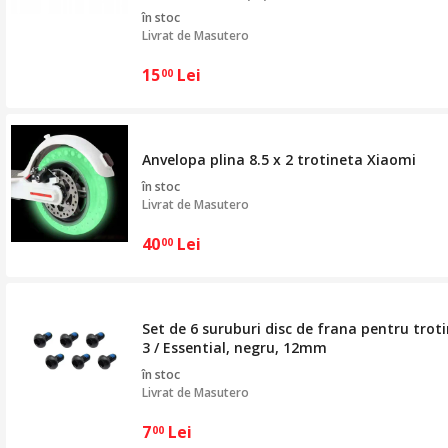
în stoc
Livrat de
Masutero
15
Lei
00
Anvelopa plina 8.5 x 2 trotineta Xiaomi
în stoc
Livrat de
Masutero
40
Lei
00
Set de 6 suruburi disc de frana pentru troti
3 / Essential, negru, 12mm
în stoc
Livrat de
Masutero
7
Lei
00