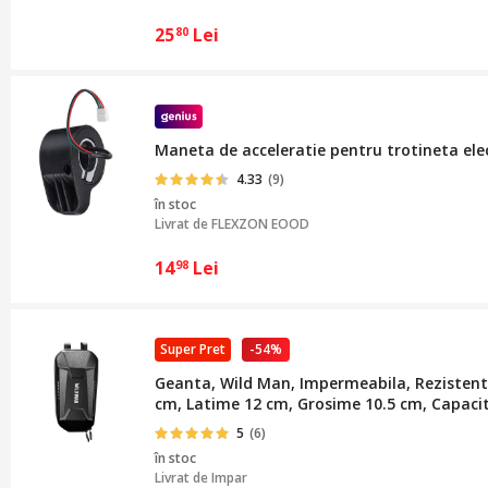
25
Lei
80
Maneta de acceleratie pentru trotineta ele
4.33
(9)
în stoc
Livrat de
FLEXZON EOOD
14
Lei
98
Super Pret
-54%
Geanta, Wild Man, Impermeabila, Rezistenta
cm, Latime 12 cm, Grosime 10.5 cm, Capacita
5
(6)
în stoc
Livrat de
Impar