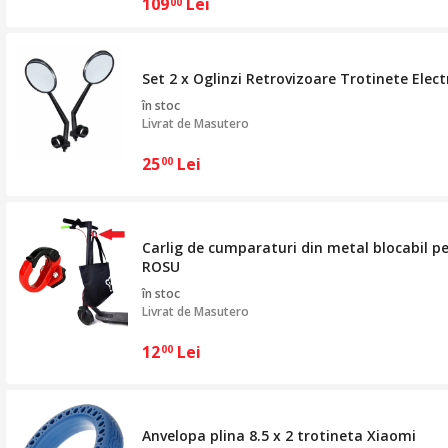
109
Lei
00
Set 2 x Oglinzi Retrovizoare Trotinete Elec
în stoc
Livrat de
Masutero
25
Lei
00
Carlig de cumparaturi din metal blocabil pe
ROSU
în stoc
Livrat de
Masutero
12
Lei
00
Anvelopa plina 8.5 x 2 trotineta Xiaomi