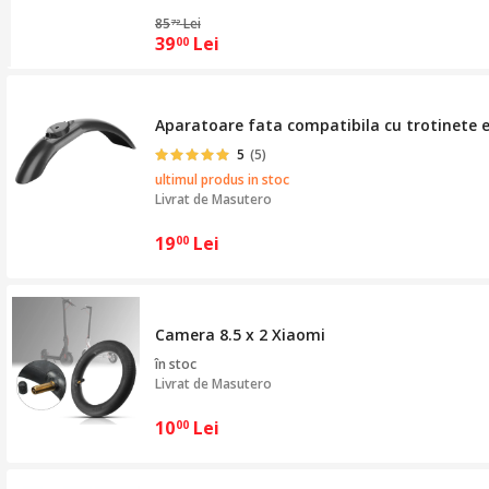
85
Lei
72
39
Lei
00
Aparatoare fata compatibila cu trotinete el
5
(5)
ultimul produs in stoc
Livrat de
Masutero
19
Lei
00
Camera 8.5 x 2 Xiaomi
în stoc
Livrat de
Masutero
10
Lei
00