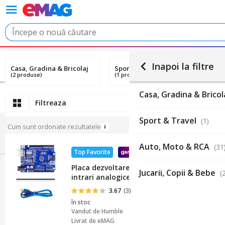
Inapoi la filtre
Casa, Gradina & Bricolaj
Sport & Travel
A
(2 produse)
(1 produs)
(3
Casa, Gradina & Bricol
Filtreaza
Sport & Travel
(1)
Cum sunt ordonate rezultatele
Auto, Moto & RCA
(31
Top Favorite
Placa dezvoltare, Arduino, Uno R3, Compati
Jucarii, Copii & Bebe
(
intrari analogice, Distanta dintre pini 2.5
3.67
(3)
în stoc
Vandut de
Humble
Livrat de eMAG