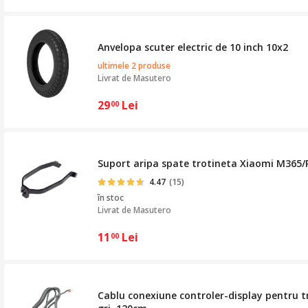
Anvelopa scuter electric de 10 inch 10x2
ultimele 2 produse
Livrat de
Masutero
29
Lei
00
Suport aripa spate trotineta Xiaomi M365/
4.47
(15)
în stoc
Livrat de
Masutero
11
Lei
00
Cablu conexiune controler-display pentru tr