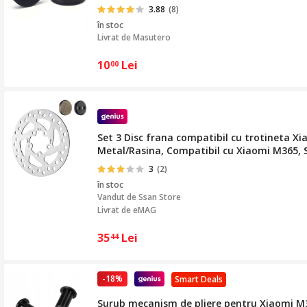
3.88
(8)
în stoc
Livrat de
Masutero
10
Lei
00
Set 3 Disc frana compatibil cu trotineta Xi
Metal/Rasina, Compatibil cu Xiaomi M365,
3
(2)
în stoc
Vandut de
Ssan Store
Livrat de eMAG
35
Lei
44
-18%
Smart Deals
Surub mecanism de pliere pentru Xiaomi M