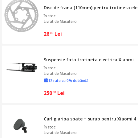
Disc de frana (110mm) pentru trotineta el
în stoc
Livrat de
Masutero
26
Lei
00
Suspensie fata trotineta electrica Xiaomi
în stoc
Livrat de
Masutero
12 rate cu 0% dobândă
250
Lei
00
Carlig aripa spate + surub pentru Xiaomi 4
în stoc
Livrat de
Masutero