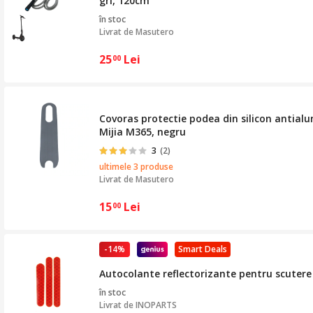
gri, 120cm
în stoc
Livrat de
Masutero
25
Lei
00
Covoras protectie podea din silicon antialu
Mijia M365, negru
3
(2)
ultimele 3 produse
Livrat de
Masutero
15
Lei
00
-14%
Smart Deals
Autocolante reflectorizante pentru scutere d
în stoc
Livrat de
INOPARTS