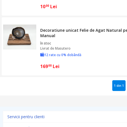
10
Lei
00
Decoratiune unicat Felie de Agat Natural pe
Manual
în stoc
Livrat de
Masutero
12 rate cu 0% dobândă
169
Lei
00
1 din 1
Servicii pentru clienti