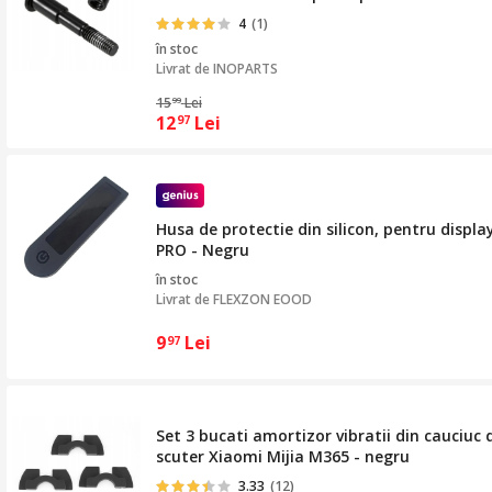
4
(1)
în stoc
Livrat de
INOPARTS
15
Lei
99
12
Lei
97
Husa de protectie din silicon, pentru displ
PRO - Negru
în stoc
Livrat de
FLEXZON EOOD
9
Lei
97
Set 3 bucati amortizor vibratii din cauciuc d
scuter Xiaomi Mijia M365 - negru
3.33
(12)