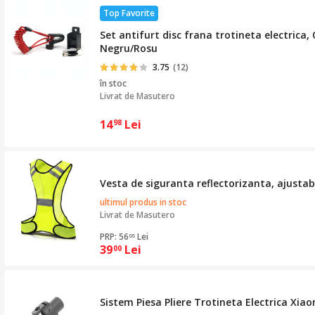
Top Favorite
Set antifurt disc frana trotineta electrica
Negru/Rosu
3.75
(12)
în stoc
Livrat de
Masutero
14
Lei
98
Vesta de siguranta reflectorizanta, ajusta
ultimul produs in stoc
Livrat de
Masutero
PRP: 56
Lei
05
39
Lei
00
Sistem Piesa Pliere Trotineta Electrica Xi