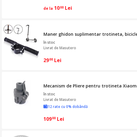
10
Lei
00
de la
Maner ghidon suplimentar trotineta, bicicle
în stoc
Livrat de
Masutero
29
Lei
00
Mecanism de Pliere pentru trotineta Xiaom
în stoc
Livrat de
Masutero
12 rate cu 0% dobândă
109
Lei
00