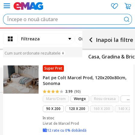
Cau
Filtreaza
Ordoneaza
Inapoi la filtre
Cum sunt ordonate rezultatele
Casa, Gradina & Bric
Super Pret
Pat pe Colt Marcel Prod, 120x200x80cm,
Sonoma
3.99
(90)
ma
Maro/Crem
Wenge
Rosu cireasa
...
mul
90 X 200
120 X 200
160 X 200
140 X 200
în stoc
Livrat de
Marcel Prod
12 rate cu 0% dobândă