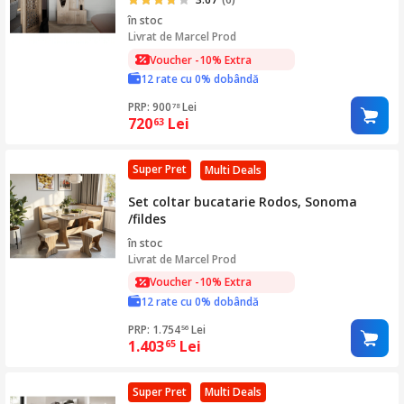
în stoc
Livrat de
Marcel Prod
Voucher -10% Extra
12 rate cu 0% dobândă
PRP: 900
Lei
78
720
Lei
63
Super Pret
Multi Deals
Set coltar bucatarie Rodos, Sonoma
/fildes
în stoc
Livrat de
Marcel Prod
Voucher -10% Extra
12 rate cu 0% dobândă
PRP: 1.754
Lei
56
1.403
Lei
65
Super Pret
Multi Deals