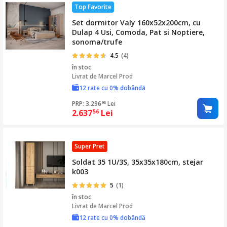
Top Favorite
Set dormitor Valy 160x52x200cm, cu
Dulap 4 Usi, Comoda, Pat si Noptiere,
sonoma/trufe
4.5
(4)
în stoc
Livrat de
Marcel Prod
12 rate cu 0% dobândă
PRP: 3.296
Lei
95
2.637
Lei
56
Super Pret
Soldat 35 1U/3S, 35x35x180cm, stejar
k003
5
(1)
în stoc
Livrat de
Marcel Prod
12 rate cu 0% dobândă