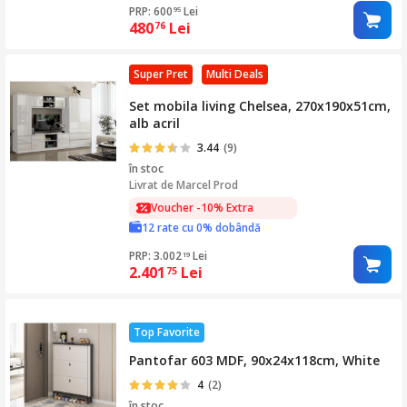
PRP: 600
Lei
95
480
Lei
76
Super Pret
Multi Deals
Set mobila living Chelsea, 270x190x51cm,
alb acril
3.44
(9)
în stoc
Livrat de
Marcel Prod
Voucher -10% Extra
12 rate cu 0% dobândă
PRP: 3.002
Lei
19
2.401
Lei
75
Top Favorite
Pantofar 603 MDF, 90x24x118cm, White
4
(2)
în stoc