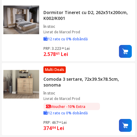
Dormitor Tineret cu D2, 262x51x200cm,
K002/K001
în stoc
Livrat de
Marcel Prod
12 rate cu 0% dobândă
PRP: 3.223
Lei
26
2.578
Lei
61
Multi Deals
Comoda 3 sertare, 72x39.5x78.5cm,
sonoma
în stoc
Livrat de
Marcel Prod
Voucher -10% Extra
12 rate cu 0% dobândă
PRP: 467
Lei
54
374
Lei
04