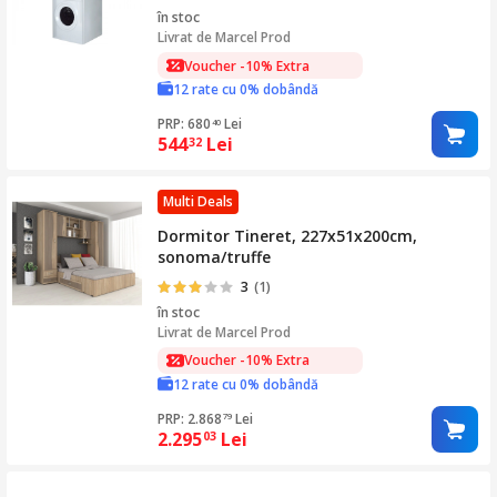
în stoc
Livrat de
Marcel Prod
Voucher -10% Extra
12 rate cu 0% dobândă
PRP: 680
Lei
40
544
Lei
32
Multi Deals
Dormitor Tineret, 227x51x200cm,
sonoma/truffe
3
(1)
în stoc
Livrat de
Marcel Prod
Voucher -10% Extra
12 rate cu 0% dobândă
PRP: 2.868
Lei
79
2.295
Lei
03