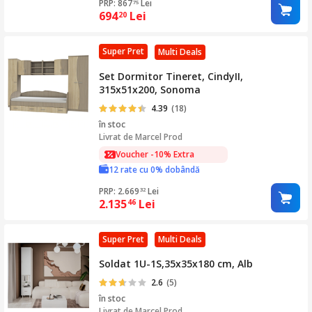
PRP: 867
Lei
75
694
Lei
20
Super Pret
Multi Deals
Set Dormitor Tineret, CindyII,
315x51x200, Sonoma
4.39
(18)
în stoc
Livrat de
Marcel Prod
Voucher -10% Extra
12 rate cu 0% dobândă
PRP: 2.669
Lei
32
2.135
Lei
46
Super Pret
Multi Deals
Soldat 1U-1S,35x35x180 cm, Alb
2.6
(5)
în stoc
Livrat de
Marcel Prod