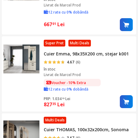
Livrat de
Marcel Prod
12 rate cu 0% dobândă
667
Lei
01
Super Pret
Multi Deals
Cuier Emma, 98x35X200 cm, stejar k001
4.67
(6)
în stoc
Livrat de
Marcel Prod
Voucher -10% Extra
12 rate cu 0% dobândă
PRP: 1.034
Lei
19
827
Lei
35
Multi Deals
Cuier THOMAS, 100x32x200cm, Sonoma
3.67
(6)