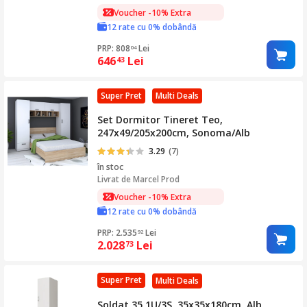
Voucher -10% Extra
12 rate cu 0% dobândă
PRP: 808
Lei
04
646
Lei
43
Super Pret
Multi Deals
Set Dormitor Tineret Teo,
247x49/205x200cm, Sonoma/Alb
3.29
(7)
în stoc
Livrat de
Marcel Prod
Voucher -10% Extra
12 rate cu 0% dobândă
PRP: 2.535
Lei
92
2.028
Lei
73
Super Pret
Multi Deals
Soldat 35 1U/3S, 35x35x180cm, Alb