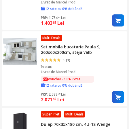
Livrat de
Marcel Prod
12 rate cu 0% dobândă
PRP: 1.754
Lei
56
1.403
Lei
65
Multi Deals
Set mobila bucatarie Paula S,
260x60x200cm, stejar/alb
5
(1)
în stoc
Livrat de
Marcel Prod
Voucher -10% Extra
12 rate cu 0% dobândă
PRP: 2.589
Lei
28
2.071
Lei
42
Super Pret
Multi Deals
Dulap 70x35x180 cm, 4U-1S Wenge