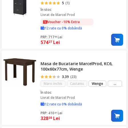
5
(1)
în stoc
Livrat de
Marcel Prod
Voucher -10% Extra
12 rate cu 0% dobândă
PRP: 717
Lei
83
574
Lei
27
Masa de Bucatarie MarcelProd, KC6,
100x60x77cm, Wenge
3.39
(23)
mai
Maro inchis
Castaniu
Wenge
...
mult
în stoc
Livrat de
Marcel Prod
12 rate cu 0% dobândă
PRP: 410
Lei
37
328
Lei
30