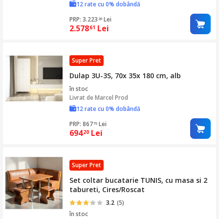
12 rate cu 0% dobândă
PRP: 3.223
Lei
26
2.578
Lei
61
Super Pret
Dulap 3U-3S, 70x 35x 180 cm, alb
în stoc
Livrat de
Marcel Prod
12 rate cu 0% dobândă
PRP: 867
Lei
75
694
Lei
20
Super Pret
Set coltar bucatarie TUNIS, cu masa si 2
tabureti, Cires/Roscat
3.2
(5)
în stoc