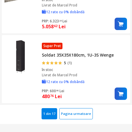
Livrat de
Marcel Prod
12 rate cu 0% dobândă
PRP: 6.323
Lei
28
5.058
Lei
62
Super Pret
Soldat 35X35X180cm, 1U-3S Wenge
5
(1)
în stoc
Livrat de
Marcel Prod
12 rate cu 0% dobândă
PRP: 600
Lei
95
480
Lei
76
1 din 17
Pagina urmatoare