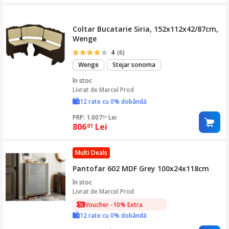
Coltar Bucatarie Siria, 152x112x42/87cm,
Wenge
4
(6)
Wenge
Stejar sonoma
în stoc
Livrat de
Marcel Prod
12 rate cu 0% dobândă
PRP: 1.007
Lei
51
806
Lei
01
Multi Deals
Pantofar 602 MDF Grey 100x24x118cm
în stoc
Livrat de
Marcel Prod
Voucher -10% Extra
12 rate cu 0% dobândă