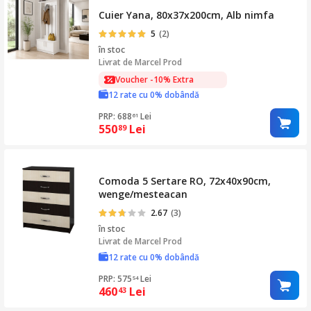
Cuier Yana, 80x37x200cm, Alb nimfa
5
(2)
în stoc
Livrat de
Marcel Prod
Voucher -10% Extra
12 rate cu 0% dobândă
PRP: 688
Lei
61
550
Lei
89
Comoda 5 Sertare RO, 72x40x90cm,
wenge/mesteacan
2.67
(3)
în stoc
Livrat de
Marcel Prod
12 rate cu 0% dobândă
PRP: 575
Lei
54
460
Lei
43