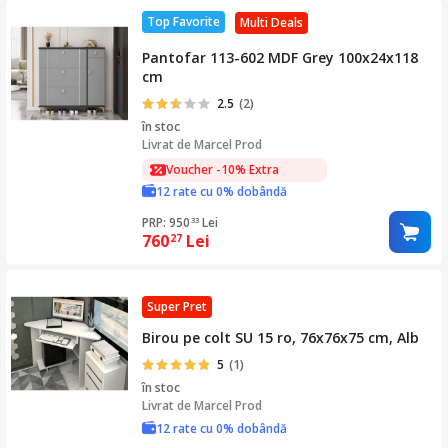
Top Favorite
Multi Deals
Pantofar 113-602 MDF Grey 100x24x118
cm
2.5
(2)
în stoc
Livrat de
Marcel Prod
Voucher -10% Extra
12 rate cu 0% dobândă
PRP: 950
Lei
33
760
Lei
27
Super Pret
Birou pe colt SU 15 ro, 76x76x75 cm, Alb
5
(1)
în stoc
Livrat de
Marcel Prod
12 rate cu 0% dobândă