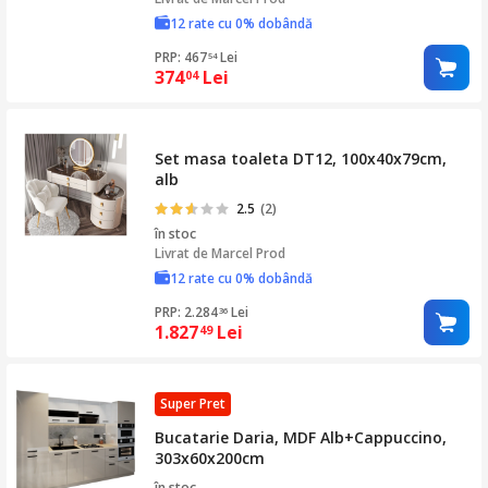
12 rate cu 0% dobândă
PRP: 467
Lei
54
374
Lei
04
Set masa toaleta DT12, 100x40x79cm,
alb
2.5
(2)
în stoc
Livrat de
Marcel Prod
12 rate cu 0% dobândă
PRP: 2.284
Lei
36
1.827
Lei
49
Super Pret
Bucatarie Daria, MDF Alb+Cappuccino,
303x60x200cm
în stoc