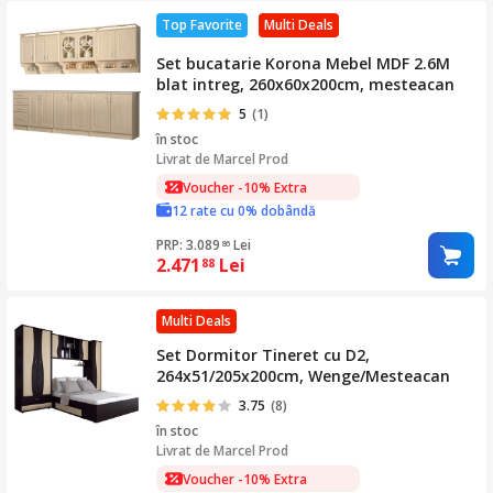
Top Favorite
Multi Deals
Set bucatarie Korona Mebel MDF 2.6M
blat intreg, 260x60x200cm, mesteacan
5
(1)
în stoc
Livrat de
Marcel Prod
Voucher -10% Extra
12 rate cu 0% dobândă
PRP: 3.089
Lei
86
2.471
Lei
88
Multi Deals
Set Dormitor Tineret cu D2,
264x51/205x200cm, Wenge/Mesteacan
3.75
(8)
în stoc
Livrat de
Marcel Prod
Voucher -10% Extra