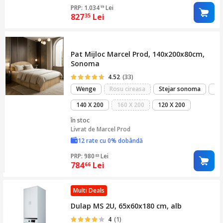
PRP: 1.034
Lei
19
827
Lei
35
Pat Mijloc Marcel Prod, 140x200x80cm,
Sonoma
4.52
(33)
Wenge
Rosu cireasa
Stejar sonoma
..
140 X 200
160 X 200
120 X 200
în stoc
Livrat de
Marcel Prod
12 rate cu 0% dobândă
PRP: 980
Lei
83
784
Lei
66
Multi Deals
Dulap MS 2U, 65x60x180 cm, alb
4
(1)