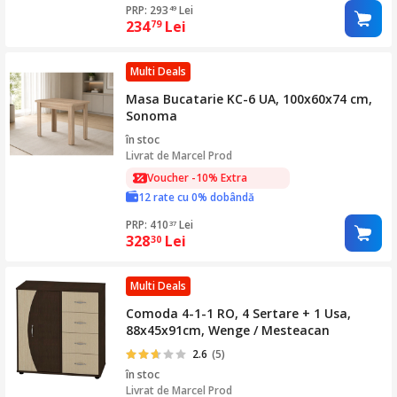
PRP: 293
Lei
49
234
Lei
79
Multi Deals
Masa Bucatarie KC-6 UA, 100x60x74 cm,
Sonoma
în stoc
Livrat de
Marcel Prod
Voucher -10% Extra
12 rate cu 0% dobândă
PRP: 410
Lei
37
328
Lei
30
Multi Deals
Comoda 4-1-1 RO, 4 Sertare + 1 Usa,
88x45x91cm, Wenge / Mesteacan
2.6
(5)
în stoc
Livrat de
Marcel Prod