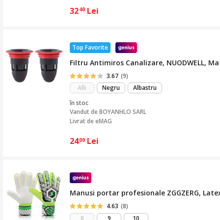
32
Lei
40
Top Favorite
Filtru Antimiros Canalizare, NUODWELL, Mater
3.67
(9)
Alb
Negru
Albastru
în stoc
Vandut de
BOYANHLO SARL
Livrat de eMAG
24
Lei
00
Manusi portar profesionale ZGGZERG, Latex 
4.63
(8)
8
9
10