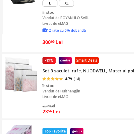
L
XL
în stoc
Vandut de
BOYANHLO SARL
Livrat de eMAG
12 rate cu 0% dobândă
300
Lei
00
-19%
Smart Deals
Set 3 saculeti rufe, NUODWELL, Material poli
4.79
(14)
în stoc
Vandut de
Huishengjin
Livrat de eMAG
29
Lei
28
23
Lei
56
Top Favorite