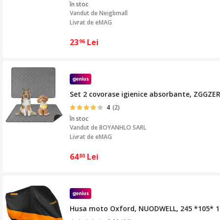
în stoc
Vandut de
Neigbmall
Livrat de eMAG
23
Lei
96
Set 2 covorase igienice absorbante, ZGGZERG
4
(2)
în stoc
Vandut de
BOYANHLO SARL
Livrat de eMAG
64
Lei
80
Husa moto Oxford, NUODWELL, 245 *105* 125