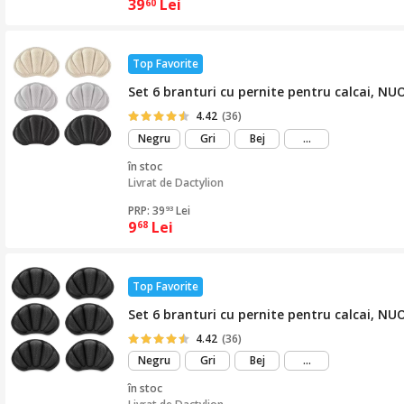
39
Lei
60
Top Favorite
Set 6 branturi cu pernite pentru calcai, NU
4.42
(36)
mai
Negru
Gri
Bej
...
mult
în stoc
Livrat de
Dactylion
PRP: 39
Lei
93
9
Lei
68
Top Favorite
Set 6 branturi cu pernite pentru calcai, NU
4.42
(36)
mai
Negru
Gri
Bej
...
mult
în stoc