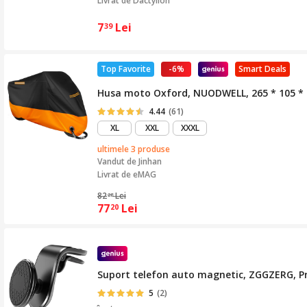
Livrat de
Dactylion
7
Lei
39
Top Favorite
-6%
Smart Deals
Husa moto Oxford, NUODWELL, 265 * 105 * 1
4.44
(61)
XL
XXL
XXXL
ultimele 3 produse
Vandut de
Jinhan
Livrat de eMAG
82
Lei
28
77
Lei
20
Suport telefon auto magnetic, ZGGZERG, Prin
5
(2)