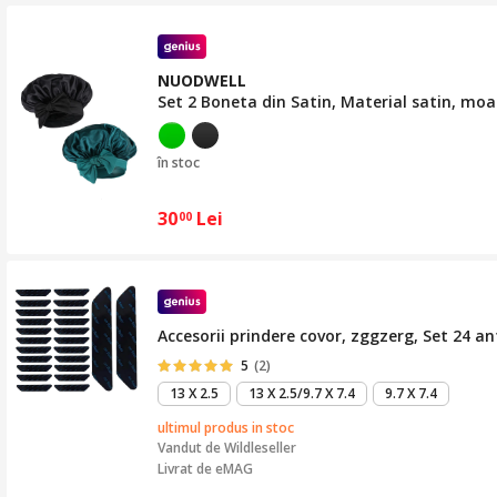
NUODWELL
Set 2 Boneta din Satin, Material satin, moa
în stoc
30
Lei
00
Accesorii prindere covor, zggzerg, Set 24 an
5
(2)
13 X 2.5
13 X 2.5/9.7 X 7.4
9.7 X 7.4
ultimul produs in stoc
Vandut de
Wildleseller
Livrat de eMAG