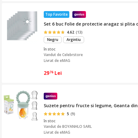
Top Favorite
Set 6 buc Folie de protectie aragaz si plita
4.62
(13)
Negru
Argintiu
în stoc
Vandut de
Celebrstore
Livrat de eMAG
29
Lei
76
Suzete pentru fructe si legume, Geanta din p
5
(9)
în stoc
Vandut de
BOYANHLO SARL
Livrat de eMAG