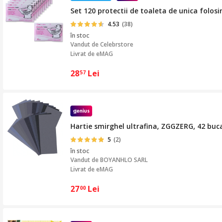
Set 120 protectii de toaleta de unica folosin
4.53
(38)
în stoc
Vandut de
Celebrstore
Livrat de eMAG
28
Lei
57
Hartie smirghel ultrafina, ZGGZERG, 42 bucat
5
(2)
în stoc
Vandut de
BOYANHLO SARL
Livrat de eMAG
27
Lei
00