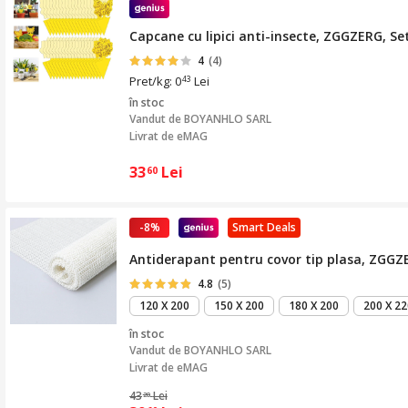
Capcane cu lipici anti-insecte, ZGGZERG, Se
4
(4)
Pret/kg: 0
Lei
43
în stoc
Vandut de
BOYANHLO SARL
Livrat de eMAG
33
Lei
60
-8%
Smart Deals
Antiderapant pentru covor tip plasa, ZGGZER
4.8
(5)
120 X 200
150 X 200
180 X 200
200 X 22
în stoc
Vandut de
BOYANHLO SARL
Livrat de eMAG
43
Lei
20