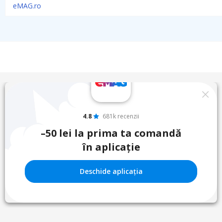
eMAG.ro
4.8
681k recenzii
–50 lei la prima ta comandă
în aplicație
Deschide aplicația