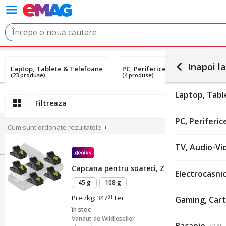
Inapoi la
Laptop, Tablete & Telefoane
PC, Periferice & Software
(23 produse)
(4 produse)
Laptop, Tab
Filtreaza
PC, Periferi
Cum sunt ordonate rezultatele
TV, Audio-Vi
Capcana pentru soareci, ZGGZERG, Set 6 cap
Electrocasni
45 g
108 g
Pret/kg: 347
Lei
31
Gaming, Cart
în stoc
Vandut de
Wildleseller