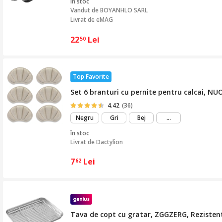
în stoc
Vandut de
BOYANHLO SARL
Livrat de eMAG
22
Lei
50
Top Favorite
Set 6 branturi cu pernite pentru calcai, NUO
4.42
(36)
mai
Negru
Gri
Bej
...
mult
în stoc
Livrat de
Dactylion
7
Lei
62
Tava de copt cu gratar, ZGGZERG, Rezistenta