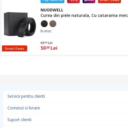
NUODWELL
Curea din piele naturala, Cu catarama metal
în stoc
63
Lei
33
50
Lei
20
Smart Deals
Servicii pentru clienti
Comenzi si livrare
Suport clienti