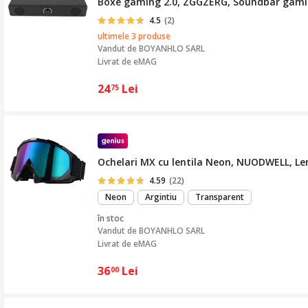
Boxe gaming 2.0, ZGGZERG, Soundbar gaming
4.5
(2)
ultimele 3 produse
Vandut de
BOYANHLO SARL
Livrat de eMAG
24
Lei
75
Ochelari MX cu lentila Neon, NUODWELL, Lent
4.59
(22)
Neon
Argintiu
Transparent
în stoc
Vandut de
BOYANHLO SARL
Livrat de eMAG
36
Lei
00