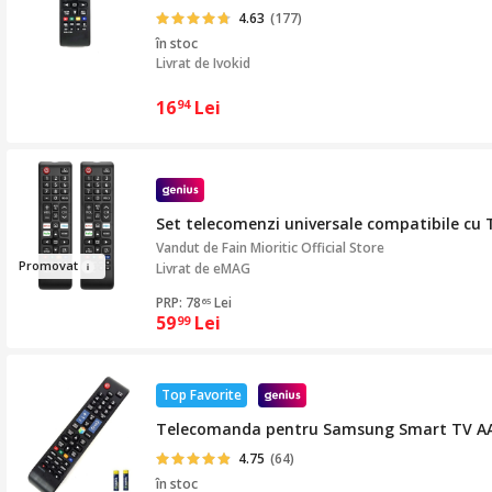
4.63
(177)
în stoc
Livrat de
Ivokid
16
Lei
94
Set telecomenzi universale compatibile cu T
Vandut de
Fain Mioritic Official Store
Prom
ov
at
Livrat de eMAG
PRP: 78
Lei
65
59
Lei
99
Top Favorite
Telecomanda pentru Samsung Smart TV AA59
4.75
(64)
în stoc