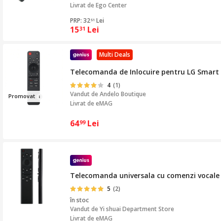
Livrat de
Ego Center
PRP: 32
Lei
51
15
Lei
31
Multi Deals
Telecomanda de Inlocuire pentru LG Smart 
4
(1)
Vandut de
Andelo Boutique
Prom
ova
t
Livrat de eMAG
64
Lei
99
Telecomanda universala cu comenzi vocale
5
(2)
în stoc
Vandut de
Yi shuai Department Store
Livrat de eMAG