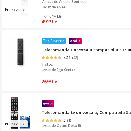
Vandut de
Andelo Boutique
Livrat de eMAG
Pr
o
mova
t
PRP: 64
Lei
99
49
Lei
99
Top Favorite
Telecomanda Universala compatibila cu S
4.31
(42)
în stoc
Livrat de
Ego Center
26
Lei
64
Telecomanda tv universala, Compatibila Sa
5
(1)
Prom
ov
at
Livrat de
Optim Deko Bt