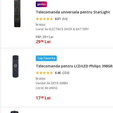
Telecomanda universala pentru StarLight
4.61
(64)
în stoc
Livrat de
ELECTRICS SHOP & BATTERY
PRP: 39
Lei
93
29
Lei
98
Top Favorite
Telecomanda pentru LCD/LED Philips 398G
4.46
(234)
în stoc
Vandut de
DEYA GMBH
Livrat de eMAG
17
Lei
98