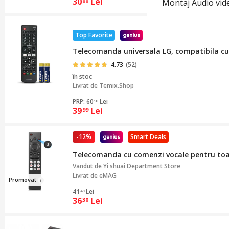
30
Lei
00
Montaj Audio vi
Top Favorite
Telecomanda universala LG, compatibila cu 
4.73
(52)
în stoc
Livrat de
Temix.Shop
PRP: 60
Lei
50
39
Lei
99
-12%
Smart Deals
Telecomanda cu comenzi vocale pentru toa
Vandut de
Yi shuai Department Store
Livrat de eMAG
Pr
o
mova
t
41
Lei
48
36
Lei
30