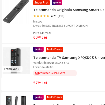
Super Pret
Telecomanda Originala Samsung Smart Contr
4.79
(118)
în stoc
Livrat de
ELECTRONICS SUPORT DIVISION
PRP: 145
Lei
20
60
Lei
58
Multi Deals
Telecomanda TV Samsung XPQKDC® Universal
Vandut de
BANSERGKZ SAS
Livrat de eMAG
Pro
m
ovat
Voucher -20% Extra
Voucher -10% Extra
57
Lei
60
Multi Deals