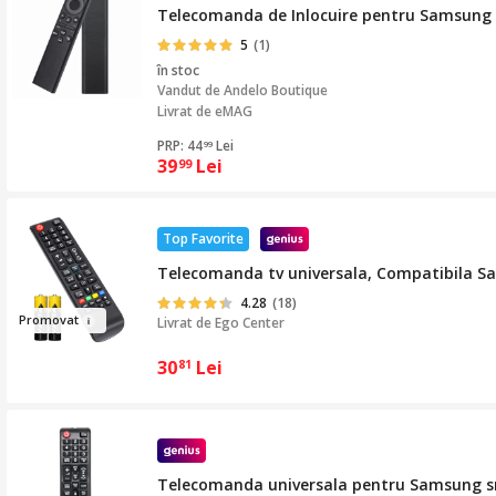
Telecomanda de Inlocuire pentru Samsung Sm
5
(1)
în stoc
Vandut de
Andelo Boutique
Livrat de eMAG
PRP: 44
Lei
99
39
Lei
99
Top Favorite
Telecomanda tv universala, Compatibila S
4.28
(18)
Prom
ov
a
t
Livrat de
Ego Center
30
Lei
81
Telecomanda universala pentru Samsung sm