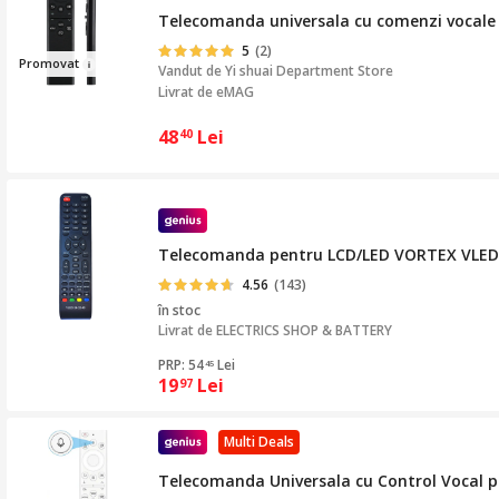
Telecomanda universala cu comenzi vocale
5
(2)
Pro
mova
t
Vandut de
Yi shuai Department Store
Livrat de eMAG
48
Lei
40
Telecomanda pentru LCD/LED VORTEX VLED-24
4.56
(143)
în stoc
Livrat de
ELECTRICS SHOP & BATTERY
PRP: 54
Lei
45
19
Lei
97
Multi Deals
Telecomanda Universala cu Control Vocal p