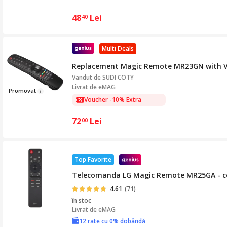
48
Lei
40
Multi Deals
Replacement Magic Remote MR23GN with Voi
Vandut de
SUDI COTY
Livrat de eMAG
Promo
va
t
Voucher -10% Extra
72
Lei
00
Top Favorite
Telecomanda LG Magic Remote MR25GA - co
4.61
(71)
în stoc
Livrat de
eMAG
12 rate cu 0% dobândă