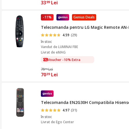
33
Lei
99
-11%
Genius Deals
Telecomanda pentru LG Magic Remote AN
4.59
(29)
în stoc
Vandut de
LUMINAI FBE
Livrat de eMAG
Voucher -10% Extra
79
Lei
64
70
Lei
39
Telecomanda EN2G30H Compatibila Hisense 
4.97
(31)
în stoc
Livrat de
Ego Center