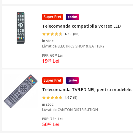
Super Pret
Telecomanda compatibila Vortex LED
4.53
(88)
în stoc
Livrat de
ELECTRICS SHOP & BATTERY
PRP: 60
Lei
50
19
Lei
36
Super Pret
Telecomanda TV/LED NEI, pentru modelele:
4.67
(9)
în stoc
Livrat de
CANTON DISTRIBUTION
PRP: 72
Lei
60
50
Lei
82