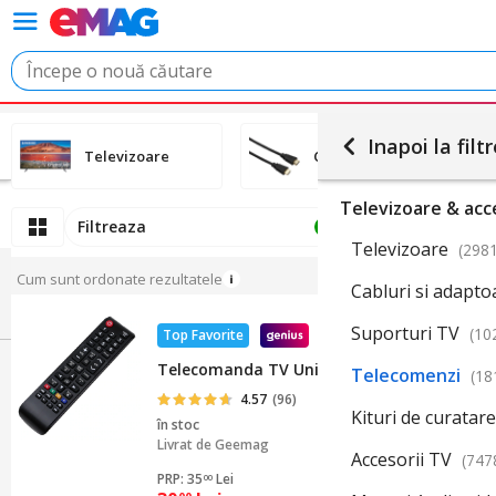
Inapoi la filt
Televizoare
Cabluri si adaptoare
Televizoare & acc
Filtreaza
Ordoneaza
1
Televizoare
(2981
Cum sunt ordonate rezultatele
Cabluri si adapt
Suporturi TV
(10
Top Favorite
Telecomanda TV Universala, Compatibila c
Telecomenzi
(18
4.57
(96)
Kituri de curatar
în stoc
Livrat de
Geemag
Accesorii TV
(747
PRP: 35
Lei
00