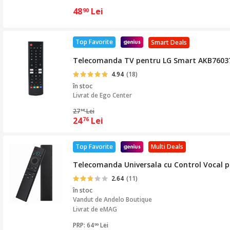
48
Lei
90
Top Favorite
Smart Deals
Telecomanda TV pentru LG Smart AKB760376
4.94
(18)
în stoc
Livrat de
Ego Center
27
Lei
18
24
Lei
76
Top Favorite
Multi Deals
Telecomanda Universala cu Control Vocal 
2.64
(11)
în stoc
Vandut de
Andelo Boutique
Livrat de eMAG
PRP: 64
Lei
99