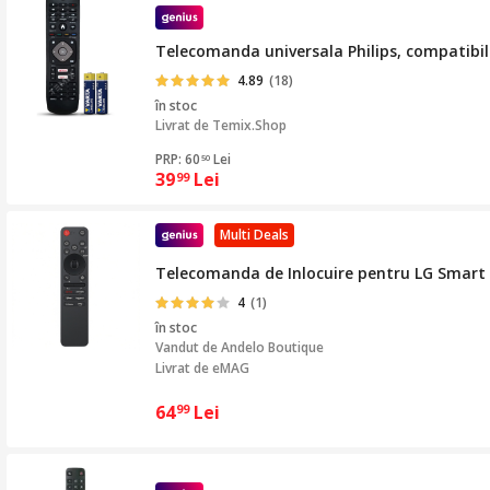
Telecomanda universala Philips, compatibila
4.89
(18)
în stoc
Livrat de
Temix.Shop
PRP: 60
Lei
50
39
Lei
99
Multi Deals
Telecomanda de Inlocuire pentru LG Smart 
4
(1)
în stoc
Vandut de
Andelo Boutique
Livrat de eMAG
64
Lei
99