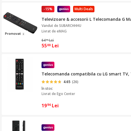
-15%
Multi Deals
Televizoare & accesorii L Telecomanda G M
Vandut de
SUBARCHHHU
Livrat de eMAG
Promov
a
t
64
Lei
98
55
Lei
00
Telecomanda compatibila cu LG smart TV, 
4.65
(26)
în stoc
Livrat de
Ego Center
19
Lei
94