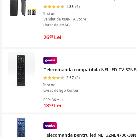
4.33
(6)
în stoc
Vandut de
XIBINTA Store
Livrat de eMAG
26
Lei
09
Telecomanda compatibila NEI LED TV 32NE4
3.67
(3)
în stoc
Livrat de
Ego Center
PRP: 36
Lei
30
18
Lei
53
Telecomanda pentru led NEI 32NE4700-39N