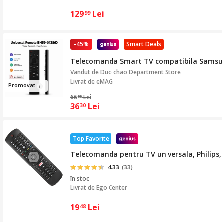
129
Lei
99
-45%
Smart Deals
Telecomanda Smart TV compatibila Samsung
Vandut de
Duo chao Department Store
Livrat de eMAG
Promo
vat
66
Lei
55
36
Lei
30
Top Favorite
Telecomanda pentru TV universala, Philips,
4.33
(33)
în stoc
Livrat de
Ego Center
19
Lei
48