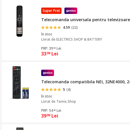
Super Pret
Telecomanda universala pentru televizoare
4.59
(22)
în stoc
Livrat de
ELECTRICS SHOP & BATTERY
PRP: 39
Lei
93
33
Lei
99
Telecomanda compatibila NEI, 32NE4000, 24
5
(4)
în stoc
Livrat de
Temix.Shop
PRP: 54
Lei
45
39
Lei
99