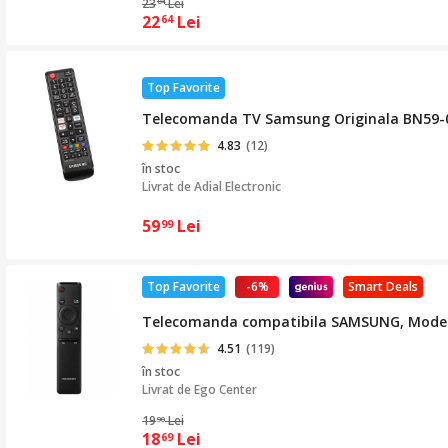
23
Lei
84
22
Lei
64
Top Favorite
Telecomanda TV Samsung Originala BN59-01
4.83
(12)
în stoc
Livrat de
Adial Electronic
59
Lei
99
Top Favorite
-6%
Smart Deals
Telecomanda compatibila SAMSUNG, Model N
4.51
(119)
în stoc
Livrat de
Ego Center
19
Lei
90
18
Lei
69