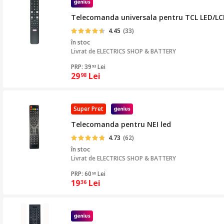
Telecomanda universala pentru TCL LED/LC
4.45
(33)
în stoc
Livrat de
ELECTRICS SHOP & BATTERY
PRP: 39
Lei
93
29
Lei
98
Super Pret
Telecomanda pentru NEI led
4.73
(62)
în stoc
Livrat de
ELECTRICS SHOP & BATTERY
PRP: 60
Lei
50
19
Lei
36