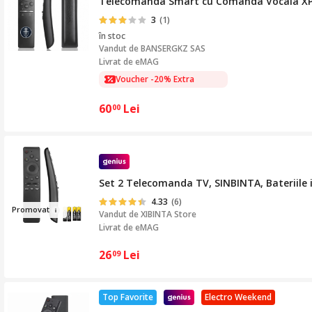
Telecomanda Smart cu Comanda Vocala XPQ
3
(1)
în stoc
Vandut de
BANSERGKZ SAS
Livrat de eMAG
Voucher -20% Extra
Voucher -10% Extra
60
Lei
00
Set 2 Telecomanda TV, SINBINTA, Bateriile 
4.33
(6)
Pr
omov
at
Vandut de
XIBINTA Store
Livrat de eMAG
26
Lei
09
Top Favorite
Electro Weekend