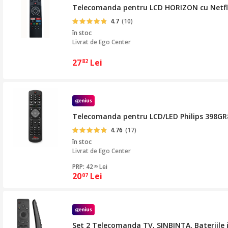
Telecomanda pentru LCD HORIZON cu Netflix
4.7
(10)
în stoc
Livrat de
Ego Center
27
Lei
82
Telecomanda pentru LCD/LED Philips 398G
4.76
(17)
în stoc
Livrat de
Ego Center
PRP: 42
Lei
35
20
Lei
07
Set 2 Telecomanda TV, SINBINTA, Bateriile 