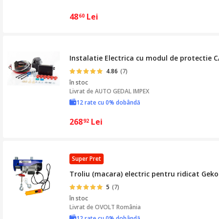
48
Lei
60
Instalatie Electrica cu modul de protectie 
4.86
(7)
în stoc
Livrat de
AUTO GEDAL IMPEX
12 rate cu 0% dobândă
268
Lei
92
Super Pret
Troliu (macara) electric pentru ridicat Gek
5
(7)
în stoc
Livrat de
OVOLT România
12 rate cu 0% dobândă