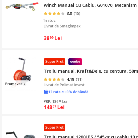
Winch Manual Cu Cablu, G01070, Mecanism D
3.8
(15)
în stoc
Livrat de
Smagimpex
38
Lei
99
Super Pret
Troliu manual, Kraft&Dele, cu centura, 50
4.18
(11)
Promo
vat
Livrat de
Polimat Invest
12 rate cu 0% dobândă
PRP: 186
Lei
16
148
Lei
07
Super Pret
Troliu manual 1200LBS / 545kg cu cablu 10 