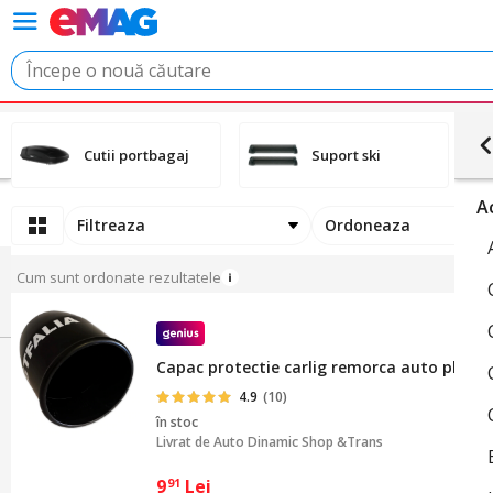
Cutii portbagaj
Suport ski
A
Filtreaza
Ordoneaza
Cum sunt ordonate rezultatele
Capac protectie carlig remorca auto plastic
4.9
(10)
în stoc
Livrat de
Auto Dinamic Shop &Trans
9
Lei
91