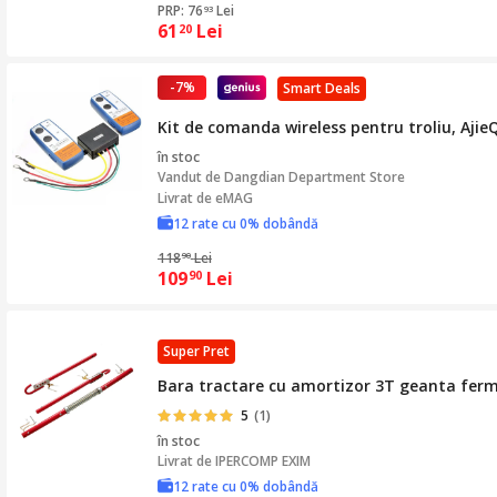
PRP: 76
Lei
93
61
Lei
20
-7%
Smart Deals
Kit de comanda wireless pentru troliu, Aji
în stoc
Vandut de
Dangdian Department Store
Livrat de eMAG
12 rate cu 0% dobândă
118
Lei
90
109
Lei
90
Super Pret
Bara tractare cu amortizor 3T geanta fer
5
(1)
în stoc
Livrat de
IPERCOMP EXIM
12 rate cu 0% dobândă