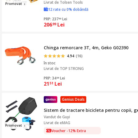
Livrat de
Tolsen Tools
Pr
omo
va
t
12 rate cu 0% dobândă
PRP: 237
Lei
90
206
Lei
99
Chinga remorcare 3T, 4m, Geko G02390
4.94
(16)
în stoc
Livrat de
TOP STRONG
PRP: 34
Lei
06
21
Lei
51
Genius Deals
Sistem de tractare bicicleta pentru copii, g
Vandut de
Guyi
Livrat de eMAG
Pro
m
ovat
Voucher -12% Extra