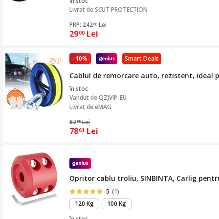
în stoc
Livrat de
SCUT PROTECTION
PRP: 242
Lei
00
29
Lei
00
-10%
Smart Deals
Cablul de remorcare auto, rezistent, ideal 
în stoc
Vandut de
QZJVIP-EU
Livrat de eMAG
87
Lei
35
78
Lei
61
Opritor cablu troliu, SINBINTA, Carlig pent
5
(1)
120 Kg
100 Kg
în stoc