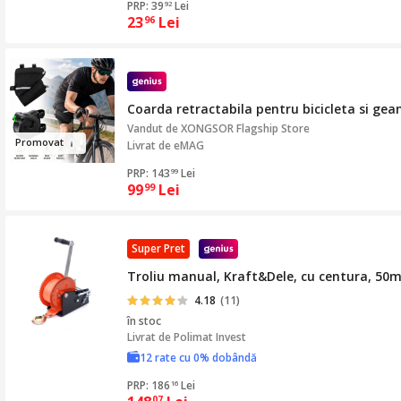
PRP: 39
Lei
92
23
Lei
96
Coarda retractabila pentru bicicleta si gea
Vandut de
XONGSOR Flagship Store
Pr
o
movat
Livrat de eMAG
PRP: 143
Lei
99
99
Lei
99
Super Pret
Troliu manual, Kraft&Dele, cu centura, 50
4.18
(11)
în stoc
Livrat de
Polimat Invest
12 rate cu 0% dobândă
PRP: 186
Lei
16
07