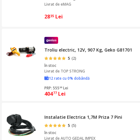
Livrat de eMAG
28
Lei
35
Troliu electric, 12V, 907 Kg, Geko G81701
5
(2)
în stoc
Livrat de
TOP STRONG
12 rate cu 0% dobândă
PRP: 555
Lei
56
404
Lei
77
Instalatie Electrica 1,7M Priza 7 Pini
5
(5)
în stoc
Livrat de
AUTO GEDAL IMPEX