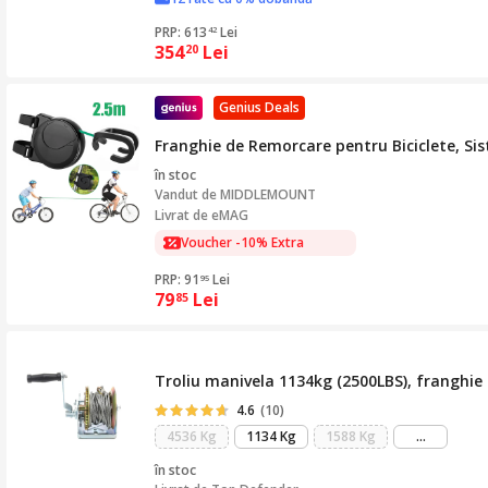
PRP: 613
Lei
42
354
Lei
20
Genius Deals
Franghie de Remorcare pentru Biciclete, Si
în stoc
Vandut de
MIDDLEMOUNT
Livrat de eMAG
Voucher -10% Extra
PRP: 91
Lei
95
79
Lei
85
Troliu manivela 1134kg (2500LBS), franghi
4.6
(10)
mai
4536 Kg
1134 Kg
1588 Kg
...
mult
în stoc