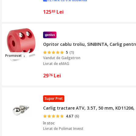
125
Lei
03
Opritor cablu troliu, SINBINTA, Carlig pent
5
(1)
Pro
m
ovat
Vandut de
Gadgetron
Livrat de eMAG
29
Lei
76
Super Pret
Carlig tractare ATV, 3.5T, 50 mm, KD11206,
4.67
(6)
în stoc
Livrat de
Polimat Invest