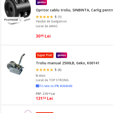
Opritor cablu troliu, SINBINTA, Carlig pent
5
(1)
Promo
va
t
Vandut de
Gadgetron
Livrat de eMAG
30
Lei
00
Super Pret
Troliu manual 2500LB, Geko, K00141
5
(6)
în stoc
Livrat de
TOP STRONG
12 rate cu 0% dobândă
PRP: 210
Lei
48
131
Lei
53