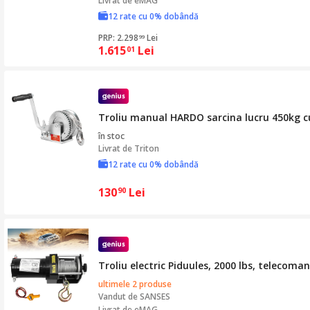
Livrat de eMAG
12 rate cu 0% dobândă
PRP: 2.298
Lei
99
1.615
Lei
01
Troliu manual HARDO sarcina lucru 450kg c
în stoc
Livrat de
Triton
12 rate cu 0% dobândă
130
Lei
90
Troliu electric Piduules, 2000 lbs, telecoma
ultimele 2 produse
Vandut de
SANSES
Livrat de eMAG