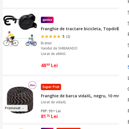
Franghie de tractare bicicleta, Topdii®, Fra
5
(2)
în stoc
Vandut de
SHIBAKADO
Livrat de eMAG
48
Lei
60
Super Pret
Franghie de barca vidaXL, negru, 10 mm, 25 
Livrat de
vidaXL
Prom
ova
t
PRP: 99
Lei
21
81
Lei
75