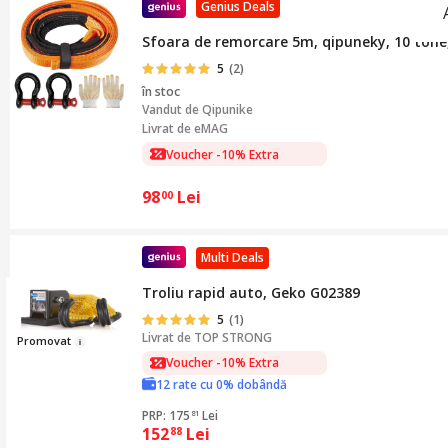
Genius Deals
Sfoara de remorcare 5m, qipuneky, 10 tone,
5
(2)
în stoc
Vandut de
Qipunike
Livrat de eMAG
Voucher -10% Extra
98
Lei
00
Multi Deals
Troliu rapid auto, Geko G02389
5
(1)
Livrat de
TOP STRONG
Promov
at
Voucher -10% Extra
12 rate cu 0% dobândă
PRP: 175
Lei
81
152
Lei
88