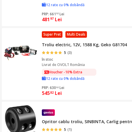
12 rate cu 0% dobândă
PRP: 661
Lei
52
481
Lei
97
Super Pret
Multi Deals
Troliu electric, 12V, 1588 Kg, Geko G81704
5
(3)
în stoc
Livrat de
OVOLT România
Voucher -10% Extra
12 rate cu 0% dobândă
PRP: 630
Lei
52
545
Lei
82
Opritor cablu troliu, SINBINTA, Carlig pent
5
(1)