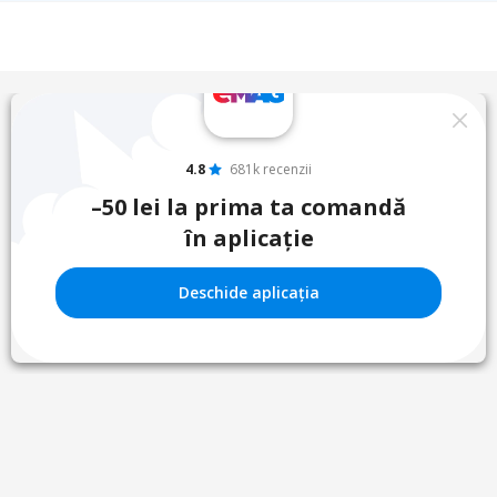
4.8
681k recenzii
–50 lei la prima ta comandă
în aplicație
Deschide aplicația