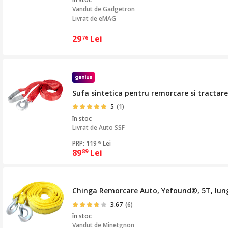
Vandut de
Gadgetron
Livrat de eMAG
29
Lei
76
Sufa sintetica pentru remorcare si tractar
5
(1)
în stoc
Livrat de
Auto SSF
PRP: 119
Lei
79
89
Lei
89
Chinga Remorcare Auto, Yefound®, 5T, lungi
3.67
(6)
în stoc
Vandut de
Minetgnon