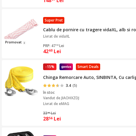
148
Lei
Super Pret
Cablu de pornire cu tragere vidaXL, alb si 
Livrat de
vidaXL
Pr
omova
t
PRP: 47
Lei
18
42
Lei
60
-15%
Smart Deals
Chinga Remorcare Auto, SINBINTA, Cu carlige
3.4
(5)
în stoc
Vandut de
JIAOHXZDJ
Livrat de eMAG
33
Lei
60
28
Lei
56