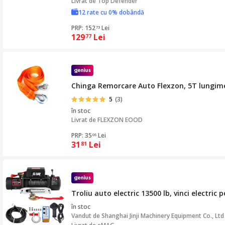
Livrat de
Top Defender
12 rate cu 0% dobândă
PRP: 152
Lei
73
129
Lei
77
Chinga Remorcare Auto Flexzon, 5T lungim
5
(3)
în stoc
Livrat de
FLEXZON EOOD
PRP: 35
Lei
05
31
Lei
81
Troliu auto electric 13500 lb, vinci electri
în stoc
Vandut de
Shanghai Jinji Machinery Equipment Co., Ltd