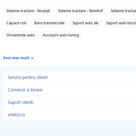
Sisteme tractare - Noutati
Sisteme tractare - Steinhof
Sisteme tracta
Capace roti
Bare transversale
Suport auto ski
Suport auto bicic
Ornamente auto
Accesorii auto tuning
Vezi mai mult
Servicii pentru clienti
Comenzi si livrare
Suport clienti
eMAG.ro