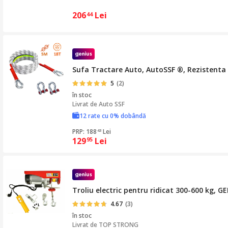
206
Lei
44
Sufa Tractare Auto, AutoSSF ®, Rezistenta 
5
(2)
în stoc
Livrat de
Auto SSF
12 rate cu 0% dobândă
PRP: 188
Lei
43
129
Lei
95
Troliu electric pentru ridicat 300-600 kg, 
4.67
(3)
în stoc
Livrat de
TOP STRONG