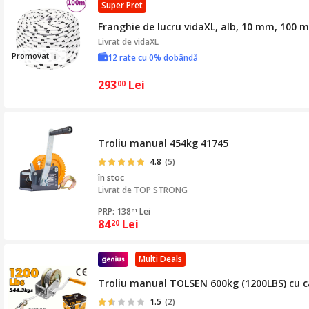
Super Pret
Franghie de lucru vidaXL, alb, 10 mm, 100 m,
Livrat de
vidaXL
Promo
v
at
12 rate cu 0% dobândă
293
Lei
00
Troliu manual 454kg 41745
4.8
(5)
în stoc
Livrat de
TOP STRONG
PRP: 138
Lei
61
84
Lei
20
Multi Deals
Troliu manual TOLSEN 600kg (1200LBS) cu ca
1.5
(2)