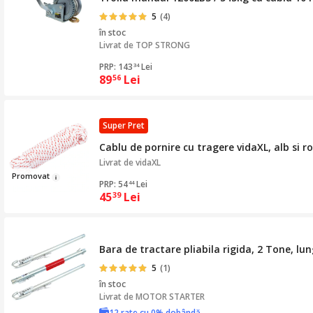
5
(4)
în stoc
Livrat de
TOP STRONG
PRP: 143
Lei
34
89
Lei
56
Super Pret
Cablu de pornire cu tragere vidaXL, alb si 
Livrat de
vidaXL
Prom
ov
a
t
PRP: 54
Lei
44
45
Lei
39
Bara de tractare pliabila rigida, 2 Tone, l
5
(1)
în stoc
Livrat de
MOTOR STARTER
12 rate cu 0% dobândă