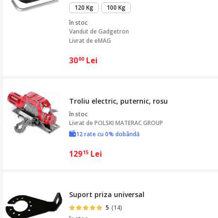
120 Kg
100 Kg
în stoc
Vandut de
Gadgetron
Livrat de eMAG
30
Lei
00
Troliu electric, puternic, rosu
în stoc
Livrat de
POLSKI MATERAC GROUP
12 rate cu 0% dobândă
129
Lei
15
Suport priza universal
5
(14)