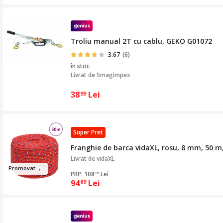
Troliu manual 2T cu cablu, GEKO G01072
3.67
(6)
în stoc
Livrat de
Smagimpex
38
Lei
99
Super Pret
Franghie de barca vidaXL, rosu, 8 mm, 50 m,
Livrat de
vidaXL
Promova
t
PRP: 108
Lei
89
94
Lei
89