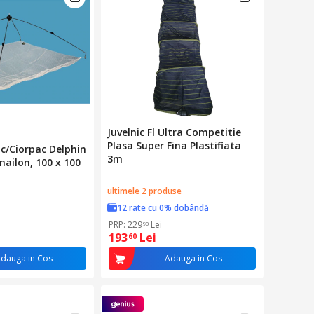
Juvelnic Fl Ultra Competitie
Plasa Super Fina Plastifiata
c/Ciorpac Delphin
3m
nailon, 100 x 100
ultimele 2 produse
12 rate cu 0% dobândă
PRP: 229
Lei
90
193
Lei
60
dauga in Cos
Adauga in Cos