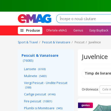
(deschide
Produse
Ofertele eMAG
Genius
Easy BuyBack
megameniul)
Sport & Travel
Pescuit & Vanatoare
Pescuit
Juvelnice
Juvelnice
Pescuit & Vanatoare
(76085)
Lansete
(6169)
Timp de livrar
Mulinete
(5483)
Vergi Pescuit - Undite Pescuit
(388)
Ordoneaza:
Cele m
Carlige pescuit
(4146)
Fire pescuit
(10801)
Plumbi si Momitoare
(945)