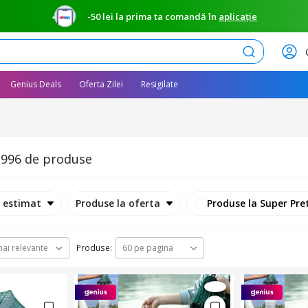
-50 lei la prima ta comandă în
aplicație
Caută
Genius Deals
Oferta Zilei
Resigilate
996 de produse
e estimat
Produse la oferta
Produse la Super Pre
Produse:
ai relevante
60 pe pagina