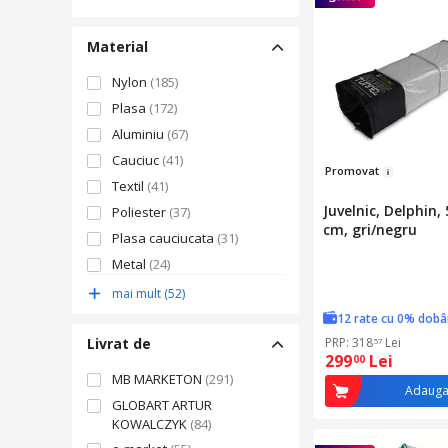
Material
Nylon
(185)
Plasa
(172)
Aluminiu
(67)
Cauciuc
(41)
Pro
mo
vat
Textil
(41)
Juvelnic, Delphin, 
Poliester
(37)
cm, gri/negru
Plasa cauciucata
(31)
Metal
(24)
Plastic
(22)
mai mult (52)
Aliaj de aluminiu
(21)
12 rate cu 0% dob
Otel inoxidabil
(17)
Livrat de
PRP: 318
Lei
57
299
Lei
00
Fibra de carbon
(14)
MB MARKETON
(291)
Adauga
Otel
(14)
GLOBART ARTUR
Plasa eco
(14)
KOWALCZYK
(84)
Fibre sintetice
(13)