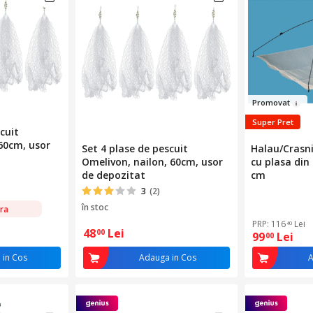
Prom
o
vat
Super Pret
cuit
60cm, usor
Set 4 plase de pescuit
Halau/Crasni
Omelivon, nailon, 60cm, usor
cu plasa din 
de depozitat
cm
3
(2)
în stoc
ra
PRP: 116
Lei
40
48
Lei
00
99
Lei
00
 in Cos
Adauga in Cos
A