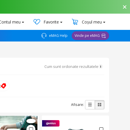
Contul meu
Favorite
Coșul meu
eMAG Help
Vinde pe eMAG
Cum sunt ordonate rezultatele
t
Afisare: