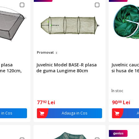
Pro
m
ovat
 plasa
Juvelnic Model BASE-R plasa
Juvelnic cau
ime 120cm,
de guma Lungime 80cm
si husa de 1
în stoc
77
Lei
90
Lei
92
00
 in Cos
Adauga in Cos
A