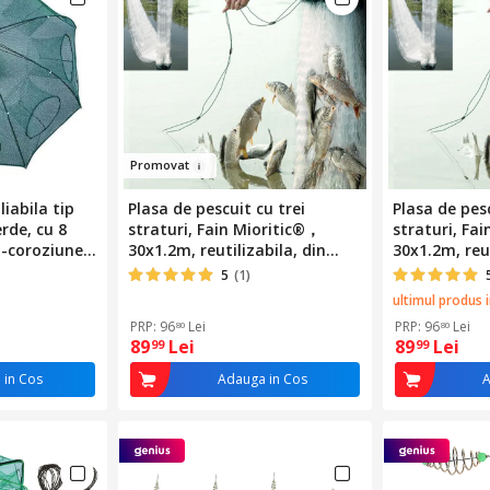
Promova
t
liabila tip
Plasa de pescuit cu trei
Plasa de pesc
rde, cu 8
straturi, Fain Mioritic®，
straturi, Fa
i-coroziune,
30x1.2m, reutilizabila, din
30x1.2m, reut
 momeala
nailon durabil
nailon durab
5
(1)
ultimul produs 
PRP: 96
Lei
PRP: 96
Lei
80
80
89
Lei
89
Lei
99
99
 in Cos
Adauga in Cos
A