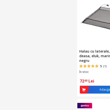
Halau cu laterale,
deasa, eluk, mar
negru
5
(1)
în stoc
72
Lei
60
Adauga