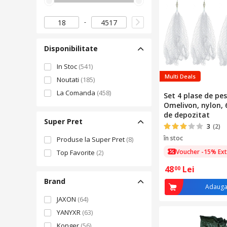
Disponibilitate
In Stoc
(541)
Multi Deals
Noutati
(185)
La Comanda
(458)
Set 4 plase de pes
Omelivon, nylon, 
de depozitat
Super Pret
3
(2)
în stoc
Produse la Super Pret
(8)
Voucher -15% Ext
Top Favorite
(2)
48
Lei
00
Brand
Adauga
JAXON
(64)
YANYXR
(63)
Konger
(56)