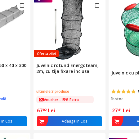
Oferta zilei
50 x 40 x 300
Juvelnic rotund Energoteam,
2m, cu tija fixare inclusa
Juvelnic cu p
ultimele 3 produse
ândă
în stoc
Voucher -15% Extra
67
Lei
27
Lei
02
41
 in Cos
Adauga in Cos
A