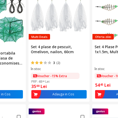
Multi Deals
Oferta zilei
Set 4 plase de pescuit,
Set 4 Plase 
Omelivon, nailon, 60cm
1x1.5m, Mult
portabila
Plasa de
 economiseste
3
(2)
tru pesti,
în stoc
în stoc
aci, creveti,
Voucher -15% Extra
Voucher -1
i abundenta,
PRP: 48
Lei
00
54
Lei
45
35
Lei
00
 in Cos
Adauga in Cos
A