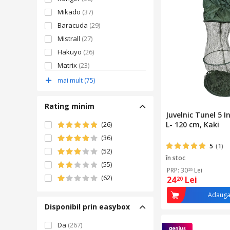
Mikado
(37)
Baracuda
(29)
Mistrall
(27)
Hakuyo
(26)
Matrix
(23)
Sensas
(20)
mai mult (75)
Enforose
(19)
Rating minim
Juvelnic Tunel 5 I
L- 120 cm, Kaki
(26)
(36)
5
(1)
(52)
în stoc
(55)
PRP: 30
Lei
25
(62)
24
Lei
20
Adauga
Disponibil prin easybox
Da
(267)