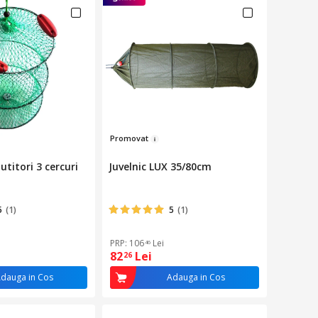
Prom
o
va
t
lutitori 3 cercuri
Juvelnic LUX 35/80cm
5
(1)
5
(1)
PRP: 106
Lei
46
82
Lei
26
dauga in Cos
Adauga in Cos