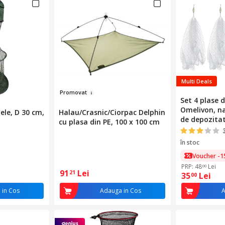
Multi Deals
Prom
o
v
at
Set 4 plase d
Omelivon, na
nele, D 30 cm,
Halau/Crasnic/Ciorpac Delphin
de depozita
cu plasa din PE, 100 x 100 cm
în stoc
Voucher -1
PRP: 48
Lei
00
91
Lei
21
35
Lei
00
 in Cos
Adauga in Cos
A