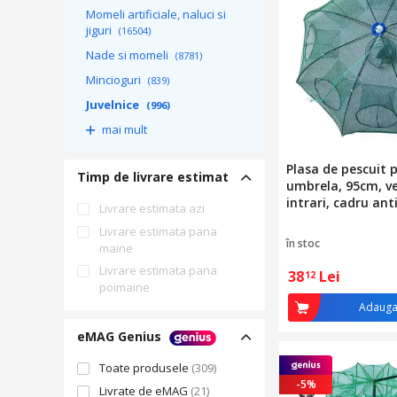
Momeli artificiale, naluci si
jiguri
(16504)
Nade si momeli
(8781)
Mincioguri
(839)
Juvelnice
(996)
mai mult
Plasa de pescuit p
Timp de livrare estimat
umbrela, 95cm, ve
intrari, cadru ant
Livrare estimata azi
cu punga pentru
Livrare estimata pana
în stoc
maine
Livrare estimata pana
38
Lei
12
poimaine
Adauga
eMAG Genius
Toate produsele
(309)
-5%
Livrate de eMAG
(21)