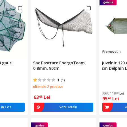
Pr
omovat
 gauri
Sac Pastrare EnergoTeam,
Juvelnic 120
0.8mm, 90cm
cm Delphin L
1
(1)
ultimele 2 produse
PRP: 119
Lei
68
63
Lei
65
95
Lei
48
 in Cos
Vezi Detalii
A