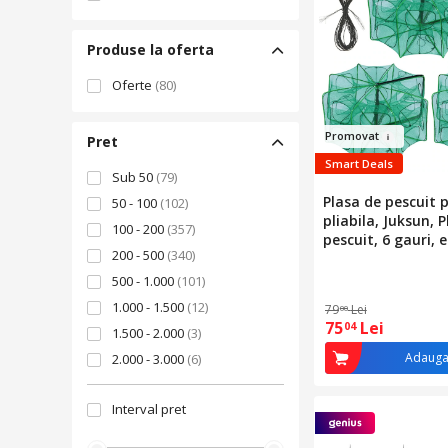
Produse la oferta
Oferte
(80)
Prom
ov
at
Pret
Smart Deals
Sub 50
(79)
Plasa de pescuit 
50 - 100
(102)
pliabila, Juksun, 
100 - 200
(357)
pescuit, 6 gauri,
200 - 500
(340)
timp si efort, pen
pesti mici, crabi, r
500 - 1.000
(101)
Prindere rapida s
1.000 - 1.500
(12)
79
Lei
00
25x60cm, Verde
75
Lei
04
1.500 - 2.000
(3)
Adauga
2.000 - 3.000
(6)
4.000 - 5.000
(1)
Interval pret