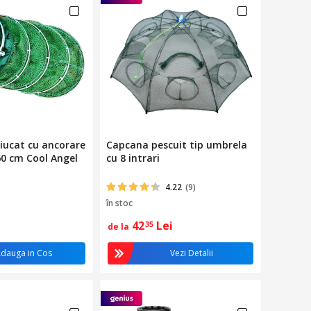
ciucat cu ancorare
Capcana pescuit tip umbrela
60 cm Cool Angel
cu 8 intrari
4.22
(9)
în stoc
42
Lei
35
de la
dauga in Cos
Vezi Detalii