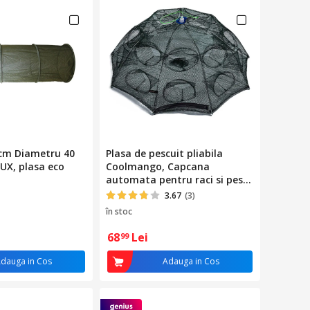
 cm Diametru 40
Plasa de pescuit pliabila
UX, plasa eco
Coolmango, Capcana
automata pentru raci si pesti,
Forma umbrela, 20 gauri, 90 x
3.67
(3)
32 cm, Negru
în stoc
68
Lei
99
dauga in Cos
Adauga in Cos