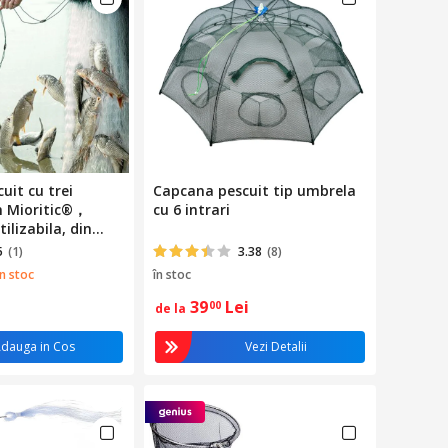
uit cu trei
Capcana pescuit tip umbrela
in Mioritic®，
cu 6 intrari
ilizabila, din
il
5
(1)
3.38
(8)
in stoc
în stoc
39
Lei
00
de la
dauga in Cos
Vezi Detalii