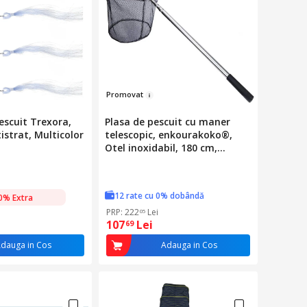
Pr
omova
t
Pescuit Trexora,
Plasa de pescuit cu maner
istrat, Multicolor
telescopic, enkourakoko®,
Otel inoxidabil, 180 cm,
Negru/Argintiu
12 rate cu 0% dobândă
0% Extra
PRP: 222
Lei
05
107
Lei
69
dauga in Cos
Adauga in Cos