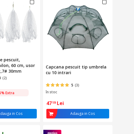
e pescuit,
ilon, 60 cm, usor
Capcana pescuit tip umbrela
t,7# 30mm
cu 10 intrari
3
(2)
5
(3)
în stoc
5% Extra
47
Lei
19
dauga in Cos
Adauga in Cos