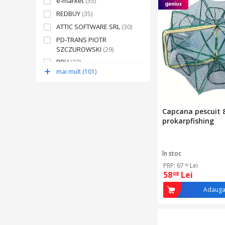
e-market
(55)
REDBUY
(35)
ATTIC SOFTWARE SRL
(30)
PD‑TRANS PIOTR
SZCZUROWSKI
(29)
RBU
(23)
mai mult (101)
BUDMAR MARCIN
PIOTROWSKI
(23)
Lumifusion Trading
(22)
eMAG
(21)
Capcana pescuit 8
prokarpfishing
în stoc
PRP: 67
Lei
76
58
Lei
08
Adauga