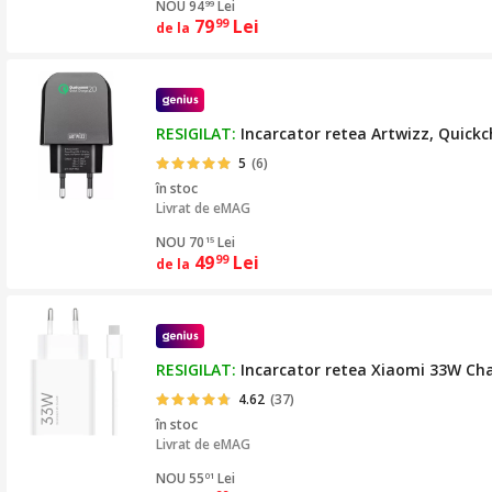
NOU 94
Lei
99
79
Lei
99
de la
RESIGILAT:
Incarcator retea Artwizz, Quick
5
(6)
în stoc
Livrat de
eMAG
NOU 70
Lei
15
49
Lei
99
de la
RESIGILAT:
Incarcator retea Xiaomi 33W Ch
4.62
(37)
în stoc
Livrat de
eMAG
NOU 55
Lei
01