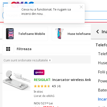
Ceva nu a functionat. Te rugam sa
incerci din nou.
In
Telefoane Mobile
Huse telefoane
Telef
Filtreaza
1
Tele
Cum sunt ordonate rezultatele
Huse
Folii
RESIGILAT:
Incarcator wireless Anker, "MagG
Powe
4.5
(4)
Bate
în stoc
Livrat de
eMAG
Inca
NOU 521
Lei
99