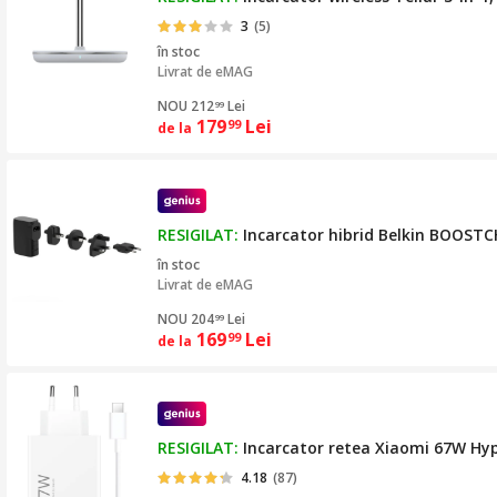
3
(5)
în stoc
Livrat de
eMAG
NOU 212
Lei
99
179
Lei
99
de la
RESIGILAT:
Incarcator hibrid Belkin BOOSTC
în stoc
Livrat de
eMAG
NOU 204
Lei
99
169
Lei
99
de la
RESIGILAT:
Incarcator retea Xiaomi 67W Hy
4.18
(87)