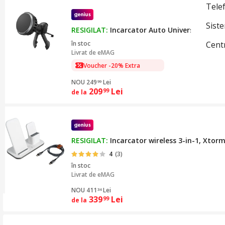
Telef
Sist
RESIGILAT:
Incarcator Auto Universal Samsu
în stoc
Cent
Livrat de
eMAG
Voucher -20% Extra
NOU 249
Lei
99
209
Lei
99
de la
RESIGILAT:
Incarcator wireless 3-in-1, Xtorm
4
(3)
în stoc
Livrat de
eMAG
NOU 411
Lei
34
339
Lei
99
de la