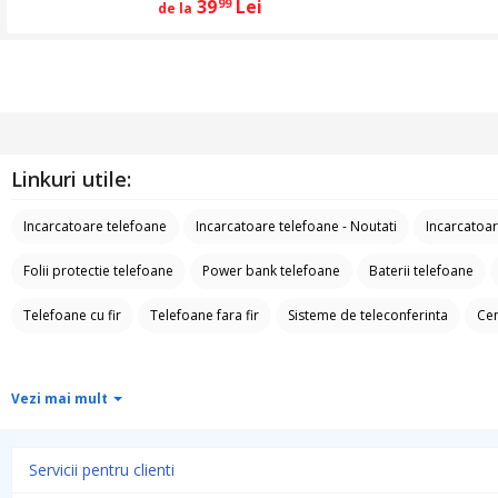
39
Lei
99
de la
Linkuri utile:
Incarcatoare telefoane
Incarcatoare telefoane - Noutati
Incarcatoar
Folii protectie telefoane
Power bank telefoane
Baterii telefoane
Telefoane cu fir
Telefoane fara fir
Sisteme de teleconferinta
Cen
Vezi mai mult
Servicii pentru clienti