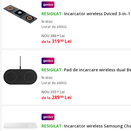
RESIGILAT:
Incarcator wireless Dviced 3-in-
în stoc
Livrat de
eMAG
NOU 386
Lei
99
319
Lei
99
de la
RESIGILAT:
Pad de incarcare wireless dual 
în stoc
Livrat de
eMAG
NOU 355
Lei
87
289
Lei
99
de la
RESIGILAT:
Incarcator wireless Samsung Cha