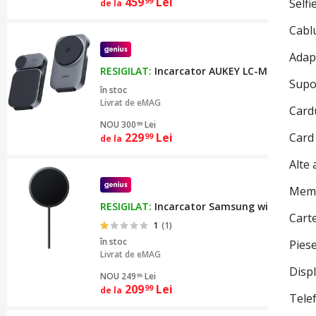
459
Lei
99
Selfi
de la
Cabl
Adap
RESIGILAT:
Incarcator AUKEY LC-MC312 3-in-1
Supo
în stoc
Livrat de
eMAG
Card
NOU 300
Lei
99
229
Lei
Card
99
de la
Alte 
Memo
RESIGILAT:
Incarcator Samsung wireless cu 
Cart
1
(1)
în stoc
Pies
Livrat de
eMAG
Disp
NOU 249
Lei
95
209
Lei
99
de la
Tele