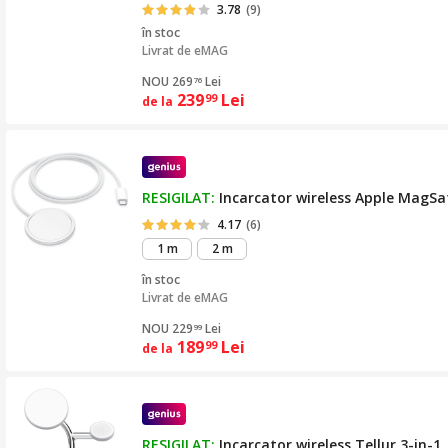
3.78
(9)
în stoc
Livrat de
eMAG
NOU 269
Lei
76
239
Lei
99
de la
RESIGILAT:
Incarcator wireless Apple MagSa
4.17
(6)
1 m
2 m
în stoc
Livrat de
eMAG
NOU 229
Lei
99
189
Lei
99
de la
RESIGILAT:
Incarcator wireless Tellur 3-in-