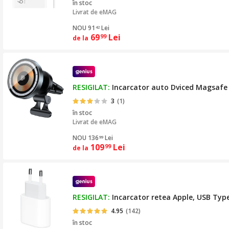
în stoc
Livrat de
eMAG
NOU 91
Lei
42
69
Lei
99
de la
RESIGILAT:
Incarcator auto Dviced Magsafe 
3
(1)
în stoc
Livrat de
eMAG
NOU 136
Lei
99
109
Lei
99
de la
RESIGILAT:
Incarcator retea Apple, USB Typ
4.95
(142)
în stoc