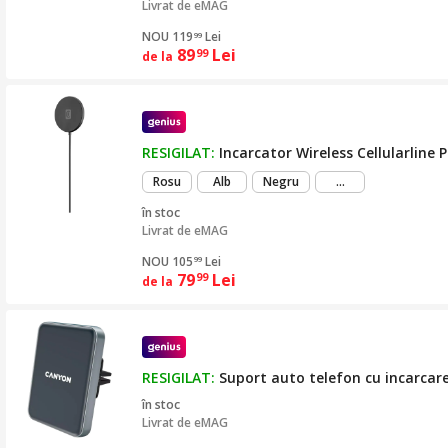
Livrat de
eMAG
NOU 119
Lei
99
89
Lei
99
de la
RESIGILAT:
Incarcator Wireless Cellularlin
mai
Rosu
Alb
Negru
...
mult
în stoc
Livrat de
eMAG
NOU 105
Lei
99
79
Lei
99
de la
RESIGILAT:
Suport auto telefon cu incarcar
în stoc
Livrat de
eMAG