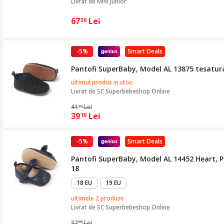
Livrat de
Mini Junior
67
Lei
50
-5%
Smart Deals
Pantofi SuperBaby, Model AL 13875 tesatura 
ultimul produs in stoc
Livrat de
SC Superbebeshop Online
41
Lei
16
39
Lei
10
-5%
Smart Deals
Pantofi SuperBaby, Model AL 14452 Heart, Pie
18
18 EU
19 EU
ultimele 2 produse
Livrat de
SC Superbebeshop Online
32
Lei
92