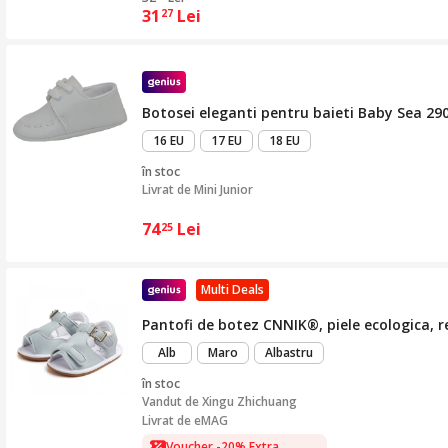
31
Lei
27
Botosei eleganti pentru baieti Baby Sea 290
16 EU
17 EU
18 EU
în stoc
Livrat de
Mini Junior
74
Lei
25
Multi Deals
Pantofi de botez CNNIK®, piele ecologica, r
Alb
Maro
Albastru
în stoc
Vandut de
Xingu Zhichuang
Livrat de eMAG
Voucher -20% Extra