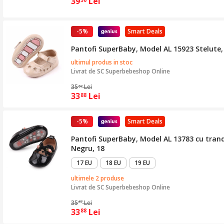
39
Lei
50
-5%
Smart Deals
Pantofi SuperBaby, Model AL 15923 Stelute, P
ultimul produs in stoc
Livrat de
SC Superbebeshop Online
35
Lei
67
33
Lei
88
-5%
Smart Deals
Pantofi SuperBaby, Model AL 13783 cu trandafi
Negru, 18
17 EU
18 EU
19 EU
ultimele 2 produse
Livrat de
SC Superbebeshop Online
35
Lei
67
33
Lei
88