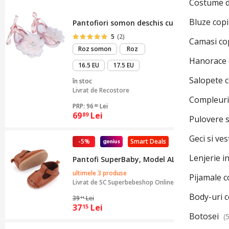
Costume d
Bluze copi
Pantofiori somon deschis cu floricica si per
5
(2)
Camasi co
Roz somon
Roz
Hanorace 
16.5 EU
17.5 EU
Salopete c
în stoc
Livrat de
Recostore
Compleuri
PRP: 96
Lei
80
69
Lei
89
Pulovere s
Geci si ves
-5%
Smart Deals
Lenjerie i
Pantofi SuperBaby, Model AL 14223 Lolyta, Pi
ultimele 3 produse
Pijamale c
Livrat de
SC Superbebeshop Online
Body-uri c
39
Lei
11
37
Lei
15
Botosei
(