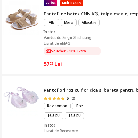
Multi Deals
Pantofi de botez CNNIK®, talpa moale, respi
Alb
Maro
Albastru
în stoc
Vandut de
Xingu Zhichuang
Livrat de eMAG
Voucher -20% Extra
57
Lei
73
Pantofiori roz cu floricica si bareta pentru 
5
(2)
Roz somon
Roz
16.5 EU
17.5 EU
în stoc
Livrat de
Recostore