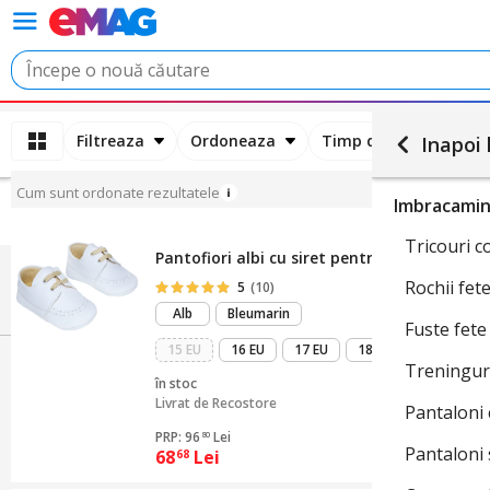
Filtreaza
Ordoneaza
Timp de livrare estim
Inapoi l
Cum sunt ordonate rezultatele
Imbracamin
Tricouri c
Pantofiori albi cu siret pentru botez, REC861
Rochii fet
5
(10)
Alb
Bleumarin
Fuste fet
15 EU
16 EU
17 EU
18 EU
Treninguri
în stoc
Livrat de
Recostore
Pantaloni 
PRP: 96
Lei
80
Pantaloni 
68
Lei
68