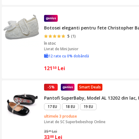
Botosei eleganti pentru fete Christopher B
5
(1)
în stoc
Livrat de
Mini Junior
12 rate cu 0% dobândă
121
Lei
50
-5%
Smart Deals
Pantofi SuperBaby, Model AL 13202 din lac, F
17 EU
18 EU
19 EU
ultimele 3 produse
Livrat de
SC Superbebeshop Online
35
Lei
67
33
Lei
88