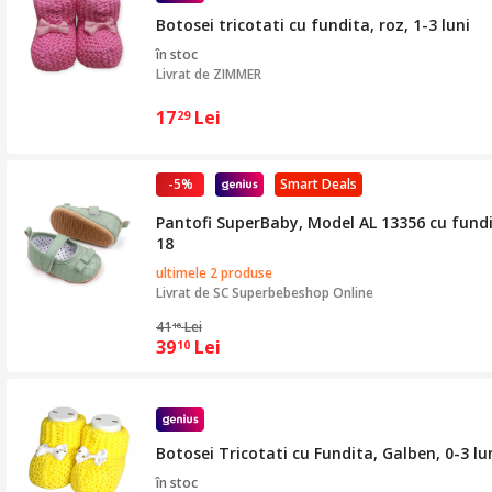
Botosei tricotati cu fundita, roz, 1-3 luni
în stoc
Livrat de
ZIMMER
17
Lei
29
-5%
Smart Deals
Pantofi SuperBaby, Model AL 13356 cu fundita
18
ultimele 2 produse
Livrat de
SC Superbebeshop Online
41
Lei
16
39
Lei
10
Botosei Tricotati cu Fundita, Galben, 0-3 lu
în stoc