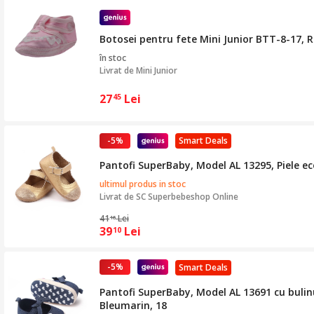
Botosei pentru fete Mini Junior BTT-8-17, 
în stoc
Livrat de
Mini Junior
27
Lei
45
-5%
Smart Deals
Pantofi SuperBaby, Model AL 13295, Piele ecol
ultimul produs in stoc
Livrat de
SC Superbebeshop Online
41
Lei
16
39
Lei
10
-5%
Smart Deals
Pantofi SuperBaby, Model AL 13691 cu bulinut
Bleumarin, 18