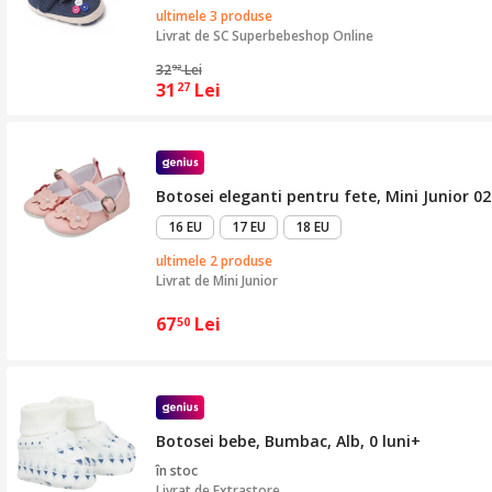
ultimele 3 produse
Livrat de
SC Superbebeshop Online
32
Lei
92
31
Lei
27
Botosei eleganti pentru fete, Mini Junior 0
16 EU
17 EU
18 EU
ultimele 2 produse
Livrat de
Mini Junior
67
Lei
50
Botosei bebe, Bumbac, Alb, 0 luni+
în stoc
Livrat de
Extrastore