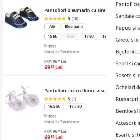
Pantofi co
Pantofiori bleumarin cu siret pentru botez, 
Sandale c
5
(10)
Alb
Bleumarin
Papuci si s
15 EU
16 EU
17 EU
18 EU
Ghete si c
în stoc
Bijuterii c
Livrat de
Recostore
PRP: 96
Lei
80
Sepci si ca
69
Lei
89
Sosete si 
Ochelari d
Pantofiori roz cu floricica si perlute pentru
Rucsacuri 
5
(1)
16.5 EU
17.5 EU
Bentite si
în stoc
Livrat de
Recostore
Accesorii 
PRP: 96
Lei
80
Esarfe si f
69
Lei
89