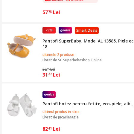
57
Lei
73
-5%
Smart Deals
Pantofi SuperBaby, Model AL 13585, Piele eco
18
ultimele 2 produse
Livrat de
SC Superbebeshop Online
32
Lei
92
31
Lei
27
Pantofi botez pentru fetite, eco-piele, albi,
ultimul produs in stoc
Livrat de
JucăriiMagia
82
Lei
41