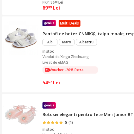
PRP: 96
Lei
80
69
Lei
89
Multi Deals
Pantofi de botez CNNIK®, talpa moale, respir
Alb
Maro
Albastru
în stoc
Vandut de
Xingu Zhichuang
Livrat de eMAG
Voucher -20% Extra
54
Lei
67
Botosei eleganti pentru fete Mini Junior BT
5
(1)
în stoc