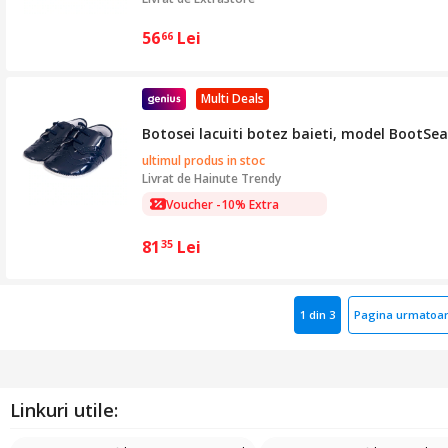
56
Lei
66
Multi Deals
Botosei lacuiti botez baieti, model BootSe
ultimul produs in stoc
Livrat de
Hainute Trendy
Voucher -10% Extra
81
Lei
35
1 din 3
Pagina urmatoa
Linkuri utile: