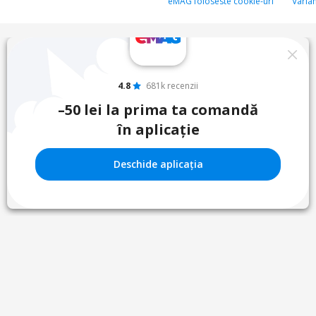
eMAG foloseste cookie-uri
Varia
4.8
681k recenzii
–50 lei la prima ta comandă
în aplicație
Deschide aplicația