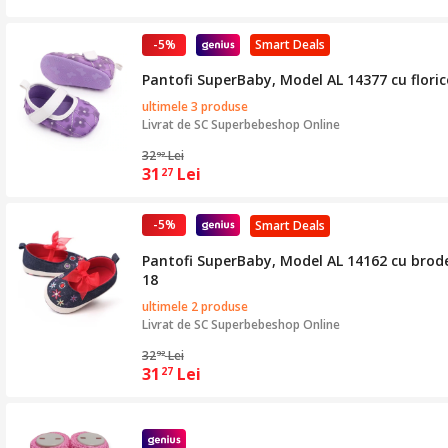
-5%
Smart Deals
Pantofi SuperBaby, Model AL 14377 cu floricel
ultimele 3 produse
Livrat de
SC Superbebeshop Online
32
Lei
92
31
Lei
27
-5%
Smart Deals
Pantofi SuperBaby, Model AL 14162 cu broderi
18
ultimele 2 produse
Livrat de
SC Superbebeshop Online
32
Lei
92
31
Lei
27