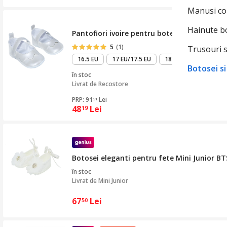
Manusi co
Hainute b
Pantofiori ivoire pentru botez, REC859, 3-6 
5
(1)
Trusouri s
16.5 EU
17 EU/17.5 EU
18-18.5 EU
Botosei s
în stoc
Livrat de
Recostore
PRP: 91
Lei
51
48
Lei
19
Botosei eleganti pentru fete Mini Junior BT
în stoc
Livrat de
Mini Junior
67
Lei
50