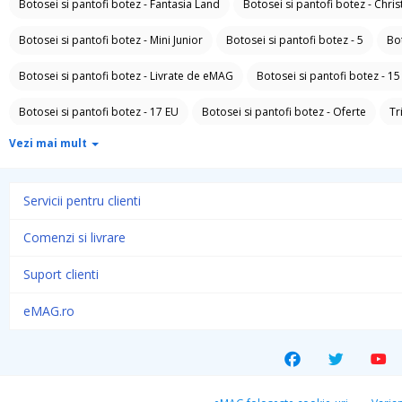
Botosei si pantofi botez - Fantasia Land
Botosei si pantofi botez - Chr
Botosei si pantofi botez - Mini Junior
Botosei si pantofi botez - 5
Bo
Botosei si pantofi botez - Livrate de eMAG
Botosei si pantofi botez - 15
Botosei si pantofi botez - 17 EU
Botosei si pantofi botez - Oferte
Tr
Vezi mai mult
Treninguri lifestyle
Pantaloni copii
Pantaloni scurti copii
Costume
Hanorace copii
Salopete copii
Compleuri copii
Pulovere si car
Servicii pentru clienti
Lenjerie intima copii
Pijamale copii
Body-uri copii
Botosei
P
Comenzi si livrare
Papuci si slapi copii
Ghete si cizme copii
Ceasuri copii
Bijuterii 
Suport clienti
Sosete si dresuri copii
Ochelari de soare copii
Rucsacuri si genti co
eMAG.ro
Accesorii imbracaminte copii
Esarfe si fulare copii
Manusi copii
Botosei si pantofi botez