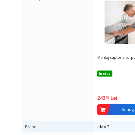
Pasii pentru montajul Cuptorului incorporabil
1. Cumperi produsul si talonul pentru instalarea acestuia.
2. Primesti pe mail un link unde vei putea vedea talonul de
adresa la care-ti va fi livrat produsul precum si termenii si co
3. Primesti produsul la adresa dorita.
4. Echipa Depanero te contacteaza ca sa programati insta
5. Echipa Depanero vine la tine la data si ora stabilita, la
Montaj cuptor incorpo
6. Si gata!
în stoc
Talonul de montare este valabil in anul curent doar pe teri
Pentru mai multe informatii privind serviciului de montaj 
243
Lei
02
Adauga
Brand
eMAG