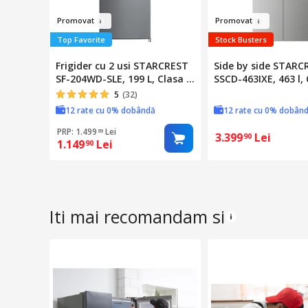
Pro
m
ova
t
Pr
omov
at
Top Favorite
Stock Busters
Frigider cu 2 usi STARCREST
Side by side STARC
SF-204WD-SLE, 199 L, Clasa E,
SSCD-463IXE, 463 l, 
Dozator Apa, Iluminare LED,
Full No Frost, Comp
5
(32)
Termostat Ajustabil, Usi
Inverter, Display dig
12 rate cu 0% dobândă
12 rate cu 0% dobân
reversibile, H 143 cm,
Compartiment conv
Argintiu
81 l, H 192 cm, Inox
PRP: 1.499
Lei
89
3.399
Lei
90
1.149
Lei
90
Iti mai recomandam si