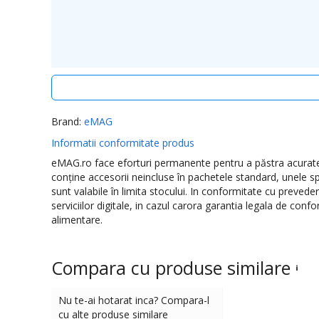
datorita volumului mare de solicitari.
Depanero isi rezerva dreptul de a subcontracta firme auto
Nota
: In cazul in care, la data programata nu se poate ef
conditii optime pentru realizarea instalarii, costul deplasar
LEI .
Operatiunile incluse in serviciul de
montaj standard
Brand:
eMAG
1. Desfacere, inlaturare ambalaj, verificare produs;
Informatii conformitate produs
2. Montaj pe blat mobil
eMAG.ro face eforturi permanente pentru a păstra acurateţe
3. Alimentarea produsului la energie electrica sau gaz;
conţine accesorii neincluse în pachetele standard, unele sp
sunt valabile în limita stocului. In conformitate cu preved
4. Asamblare finala;
serviciilor digitale, in cazul carora garantia legala de con
5. Punere in functiune si proba de functionare;
Durata de instalare
alimentare.
Serviciu suplimentar
: conectare la reteaua electrica, adi
Compara cu produse similare
Garantie instalare : 3 luni
(nu include garantia comercial
Nu te-ai hotarat inca? Compara-l
cu alte produse similare