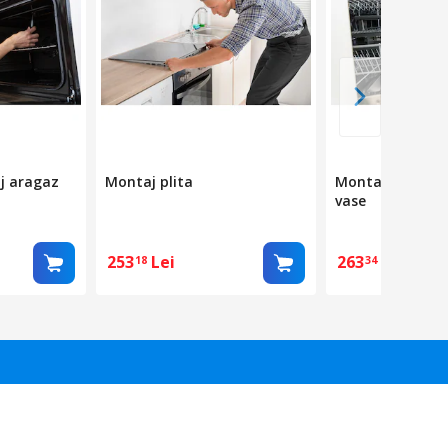
aj aragaz
Montaj plita
Montaj masina 
vase
253
Lei
263
Lei
18
34