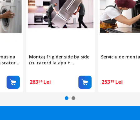
 masina
Montaj frigider side by side
Serviciu de mont
uscator
(cu racord la apa +
demontare si montare usi)
263
Lei
253
Lei
34
18