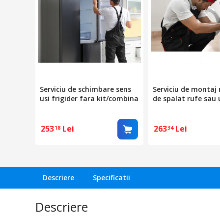
Serviciu de schimbare sens
Serviciu de montaj
usi frigider fara kit/combina
de spalat rufe sau 
de rufe
253
Lei
263
Lei
18
34
Descriere
Specificatii
Descriere