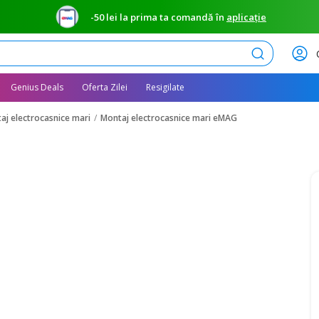
-50 lei la prima ta comandă în
aplicație
Caută
Genius Deals
Oferta Zilei
Resigilate
aj electrocasnice mari
Montaj electrocasnice mari eMAG