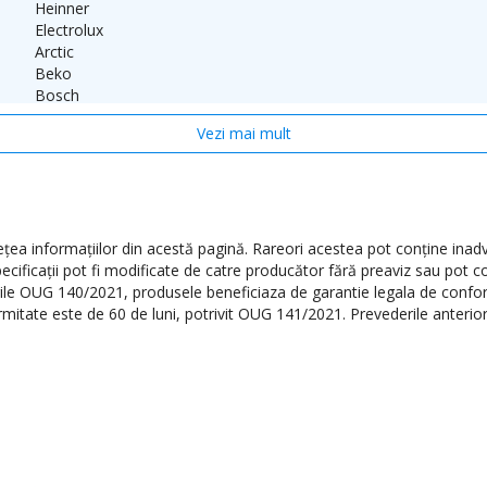
Heinner
Electrolux
rizate pentru efectuarea montajului
Arctic
Beko
ectua montajul deoarece, clientul nu este la domiciliu sau nu sunt
Bosch
ii suplimentare, la o data ulterioara, va fi suportat de catre client – 10
Hotpoint
Vezi mai mult
Hansa
Gorenje
:
Indesit
Studio Casa
Zanussi
ier;
AEG
a informaţiilor din acestă pagină. Rareori acestea pot conţine inadve
Hausberg
ecificaţii pot fi modificate de catre producător fără preaviz sau pot c
Serreno
erile OUG 140/2021, produsele beneficiaza de garantie legala de conform
formitate este de 60 de luni, potrivit OUG 141/2021. Prevederile anteri
3 - 5 zile lucratoare
ca la tabloul electric – cost la cerere
a oferita de producator, ci doar aspecte legate de instalare).