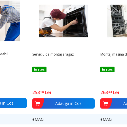
 instalare personalizat in care vei regasi timpul estimat pentru monta
nditiile instalarii.
larea produsului.
 adresa mentionata de tine.
rabil
Serviciu de montaj aragaz
Montaj masina d
în stoc
în stoc
toriul Romaniei.
puteti apela Call Center Depanero, numarul de telefon *4114 .
253
Lei
263
Lei
18
34
 in Cos
Adauga in Cos
A
eMAG
eMAG