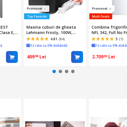
Promova
t
Prom
o
va
t
Top Favorite
Multi Deals
REST
Masina cuburi de gheata
Combina frigorifi
Clasa E,
Lehmann Frosty, 100W,
NFL 342, Full No F
resor
12kg/24h, Rezervor De Apa
cm, control electr
4.81
(84)
5
(1)
ital,
1,3l, Doua Dimensiuni Pentru
E, alb
dă
12 rate cu 0% dobândă
12 rate cu 0% dob
ertibil
Cuburile De Gheata,
300x300x240mm, Negru
409
Lei
2.709
Lei
98
00