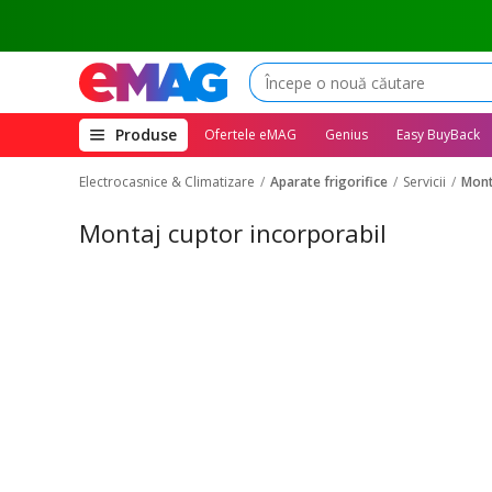
(deschide
Produse
Ofertele eMAG
Genius
Easy BuyBack
megameniul)
Electrocasnice & Climatizare
Aparate frigorifice
Servicii
Mont
Montaj cuptor incorporabil