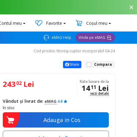
Contul meu
Favorite
Coșul meu
eMAG Help
Vinde pe eMAG
Cod produs: Montaj-cuptor incorporabil-04-24
Compara
Share
243
Lei
Rate lunare de la
02
14
Lei
11
vezi detalii
Vândut și livrat de:
eMAG
4.8
în stoc
Adauga in Cos