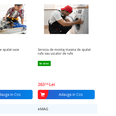
re,
e spalat vase
Serviciu de montaj masina de spalat
rufe sau uscator de rufe
în stoc
263
Lei
34
dauga in Cos
Adauga in Cos
eMAG