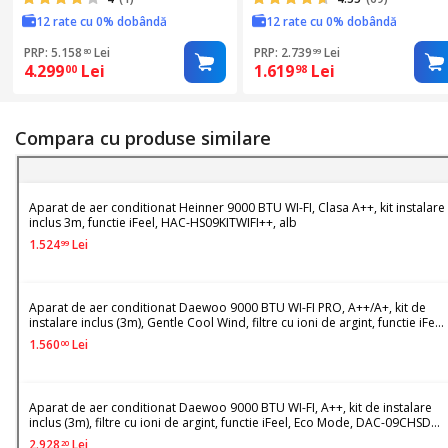
x 9000 BTU + 1 x 12000 BTU),
Clasa A++, Functie incalzire,
12 rate cu 0% dobândă
12 rate cu 0% dobândă
Clasa A++/A+, Alb
Functie ECO, Follow me, R32
HAC-CO12WFN-WH, Alb
PRP: 5.158
Lei
PRP: 2.739
Lei
80
99
4.299
Lei
1.619
Lei
00
98
Compara cu produse similare
Aparat de aer conditionat Heinner 9000 BTU WI-FI, Clasa A++, kit instalare
inclus 3m, functie iFeel, HAC-HS09KITWIFI++, alb
1.524
Lei
99
Aparat de aer conditionat Daewoo 9000 BTU WI-FI PRO, A++/A+, kit de
instalare inclus (3m), Gentle Cool Wind, filtre cu ioni de argint, functie iFeel,
DAC-09PROW, alb
1.560
Lei
00
Aparat de aer conditionat Daewoo 9000 BTU WI-FI, A++, kit de instalare
inclus (3m), filtre cu ioni de argint, functie iFeel, Eco Mode, DAC-09CHSDW,
alb
2.928
Lei
20