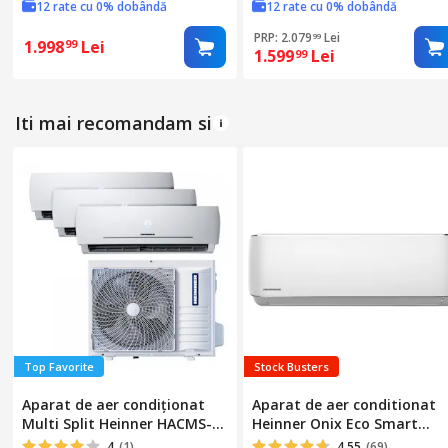
12 rate cu 0% dobândă
12 rate cu 0% dobândă
ECO, Functie I FEEL, Auto
me, R32, Alb
PRP: 2.079
Lei
99
1.998
Lei
99
1.599
Lei
99
Iti mai recomandam si
Top Favorite
Stock Busters
Aparat de aer condiționat
Aparat de aer conditionat
Multi Split Heinner HACMS-
Heinner Onix Eco Smart
HS249912WH++, 24000 BTU (2
Inverter 12000 BTU Wi-Fi,
4
(1)
4.55
(69)