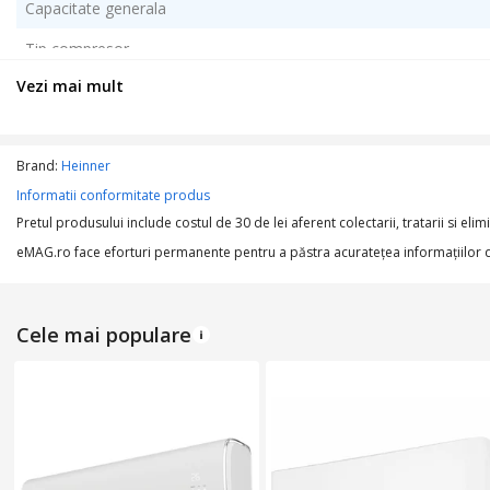
Capacitate generala
Tip compresor
Vezi mai mult
Kit instalare aer conditionat inclus
Continut pachet
Brand:
Heinner
Informatii conformitate produs
Pretul produsului include costul de 30 de lei aferent colectarii, tratarii si elim
EFICIENTA ENERGETICA
eMAG.ro face eforturi permanente pentru a păstra acurateţea informaţiilor din
Eficienta energetica racire
Eficienta energetica incalzire
Cele mai populare
Coeficient randament sezonier la racire SEER
Coeficient randament sezonier la incalzire SCOP
SPECIFICATII TEHNICE