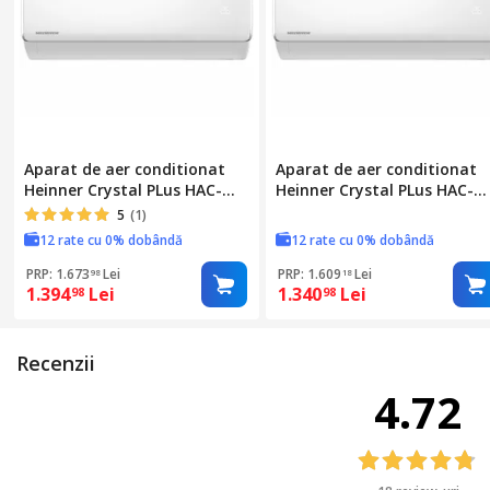
Caracteristici speciale
Aparat de aer conditionat
Aparat de aer conditionat
Heinner Crystal PLus HAC-
Heinner Crystal PLus HAC-
CRP12KITWIFI++, Control
CRP12KIT++, 12000 BTU, Kit
5
(1)
WiFi, 12000 BTU, Kit instalare
instalare inclus, Clasa A++,
12 rate cu 0% dobândă
12 rate cu 0% dobândă
inclus, Clasa A++, Control
Control inteligent al
inteligent al umiditatii,
umiditatii, Breeze away,
PRP: 1.673
Lei
PRP: 1.609
Lei
98
18
1.394
Lei
1.340
Lei
Breeze away, Eco+, Follow
Eco+, Follow me,
98
98
me, Autocuratare, Alb
Atocuratare, Alb
Recenzii
4.72