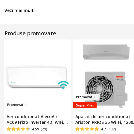
Vezi mai mult
Produse promovate
Prom
ova
t
Promova
t
Super Pret
Aer conditionat AlecoAir
Aparat de aer conditionat
AC09 Frizo Inverter 4D, WiFi,
Ariston PRIOS 35 Wi-Fi, 1200
9000 Btu, A+++, Functie
BTU, Clasa A++, Functie
4.59
(29)
4.7
(132)
Incalzire, Dezumidificare,
incalzire, 2D Inverter, Follow