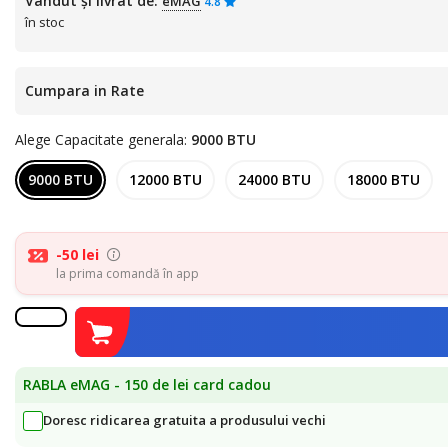
Vândut și livrat de:
eMAG
4.8
în stoc
Cumpara in Rate
Alege Capacitate generala:
9000 BTU
9000 BTU
12000 BTU
24000 BTU
18000 BTU
-50 lei
la prima comandă în app
RABLA eMAG - 150 de lei card cadou
Doresc ridicarea gratuita a produsului vechi