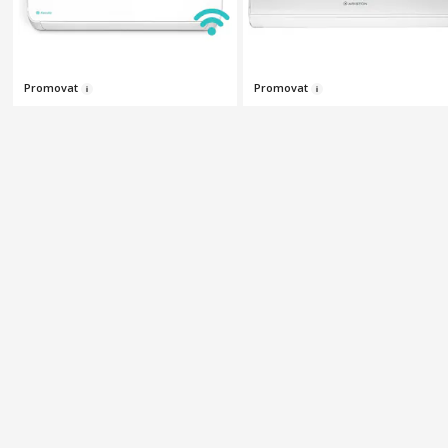
Pr
omova
t
Pr
o
m
ovat
Aer conditionat AlecoAir
Aparat de aer conditionat
AC09 Frizo Inverter 4D, WiFi,
Ariston Kios BS 9000 BTU Wi
9000 Btu, A+++, Functie
Fi, Clasa A++/A+, functie
4.59
(29)
4.58
(48)
Incalzire, Dezumidificare,
incalzire, 3D Air Flow, i-Feel,
12 rate cu 0% dobândă
12 rate cu 0% dobândă
ECO, Functie I FEEL, Auto
alb
PRP: 1.819
Lei
99
1.998
Lei
99
1.499
Lei
99
Cu review-uri peste 4 stele