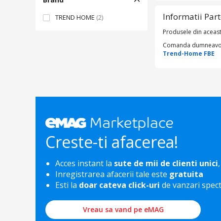
Informatii Par
TREND HOME
(2)
Produsele din aceast
Comanda dumneavoastr
Trend-Home FBE
Creste-ti afacerea!
Acces instant la
sute de mii de clienti unici
,
Inregistrarea afacerii tale este
gratuita
Esti la
doar cateva click-uri
de vanzari spec
Vreau sa vand pe eMAG