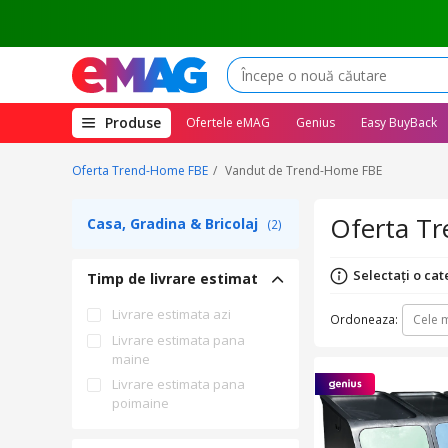
(deschide
Produse
Ofertele eMAG
Genius
Easy BuyBack
megameniul)
Oferta Trend-Home FBE
Vandut de Trend-Home FBE
Oferta T
Casa, Gradina & Bricolaj
(2)
Selectați o cat
Timp de livrare estimat
Livrare estimata azi
Ordoneaza:
Cele m
Livrare estimata pana
maine
Livrare estimata pana
poimaine