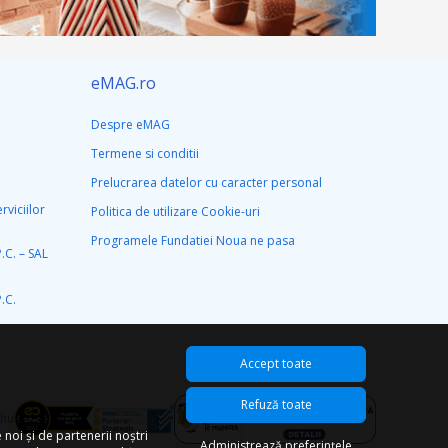
eMAG.ro
Despre eMAG
Termene si conditii
Prelucrarea datelor cu caracter personal
rviciilor
Politica de utilizare Cookie-uri
Programele Fundatiei Noua ne pasa
C. – SAL
.C.
Accept toate
Refuză toate
hu
 noi și de partenerii noștri
Administrează preferințele