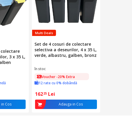
Multi Deals
Set de 4 cosuri de colectare
selectiva a deseurilor, 4 x 35 L,
 colectare
verde, albastru, galben, bronz
lor, 3 x 35 L,
galben
în stoc
Voucher -20% Extra
ândă
12 rate cu 0% dobândă
162
Lei
25
 in Cos
Adauga in Cos