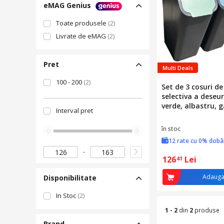
eMAG Genius
Toate produsele
(2)
Livrate de eMAG
(2)
Pret
Multi Deals
100 - 200
(2)
Set de 3 cosuri de
selectiva a deseuri
verde, albastru, 
Interval pret
în stoc
12 rate cu 0% dob
126
Lei
41
Adauga
Disponibilitate
In Stoc
(2)
1 - 2
din
2
produse
Brand