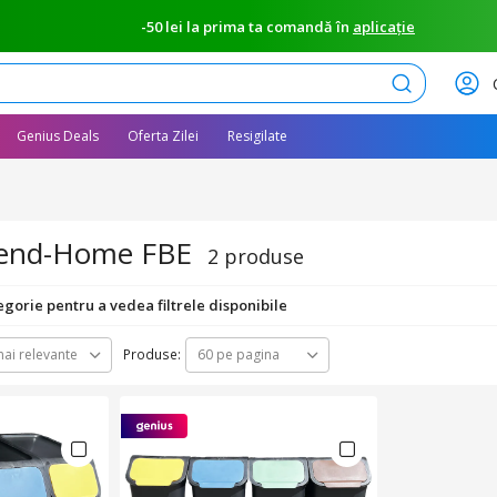
-50 lei la prima ta comandă în
aplicație
Caută
Genius Deals
Oferta Zilei
Resigilate
rend-Home FBE
2 produse
egorie pentru a vedea filtrele disponibile
Produse:
ai relevante
60 pe pagina