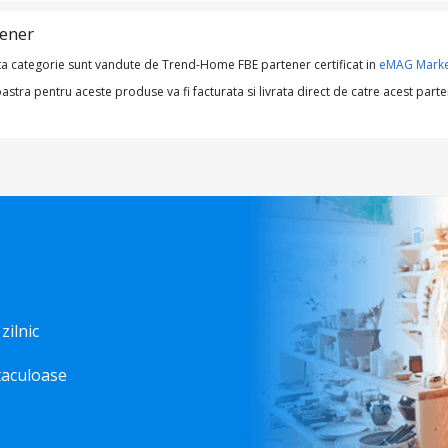
tener
a categorie sunt vandute de Trend-Home FBE partener certificat in
eMAG Marke
a pentru aceste produse va fi facturata si livrata direct de catre acest parte
 zilnic
taculoase