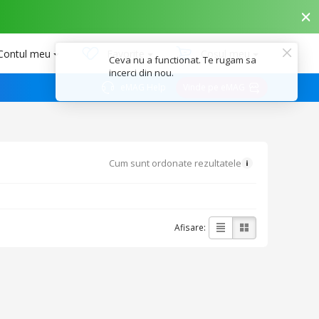
Contul meu
Favorite
Coșul meu
Ceva nu a functionat. Te rugam sa
incerci din nou.
eMAG Help
Vinde pe eMAG
Cum sunt ordonate rezultatele
Afisare: