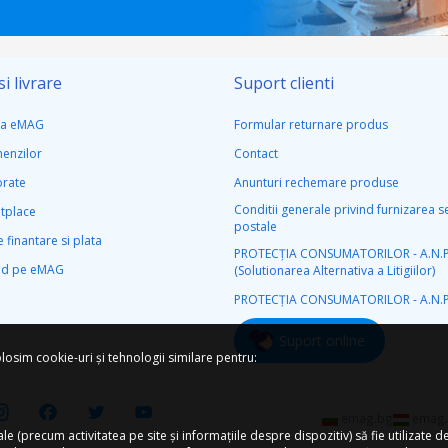
i livrare
Suport clienti
la eMAG
Formular returnare produs
menzilor
Contact
rate
Anunturi rechemare produse
Conditii generale privind furnizarea se
tplace
postale
 finantare si plata
PROTECŢIA CONSUMATORILOR - A.N.P.
nd pe eMAG
(Solutionarea Alternativa a Litigiilor)
PROTECŢIA CONSUMATORILOR - A.N.P
Suport online
losim cookie-uri și tehnologii similare pentru:
emag.bg
emag.
 (precum activitatea pe site și informațiile despre dispozitiv) să fie utilizate de