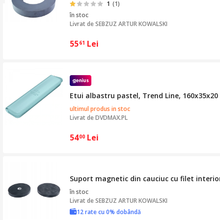
1
(1)
în stoc
Livrat de
SEBZUZ ARTUR KOWALSKI
55
Lei
61
Etui albastru pastel, Trend Line, 160x35x2
ultimul produs in stoc
Livrat de
DVDMAX.PL
54
Lei
00
Suport magnetic din cauciuc cu filet inte
în stoc
Livrat de
SEBZUZ ARTUR KOWALSKI
12 rate cu 0% dobândă