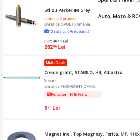
Sport & Travel
(
Stilou Parker IM Grey GT F, 2024
Auto, Moto & R
ultimele 2 produse
Livrat de
OVOLT România
12 rate cu 0% dobândă
PRP: 404
Lei
77
262
Lei
06
Multi Deals
Creion grafit, STABILO, HB, Albastru
în stoc
Livrat de
PERGAMENT OFFICE
Voucher -10% Extra
6
Lei
70
Magnet inel, Top Magnesy, Ferita, MP, 11