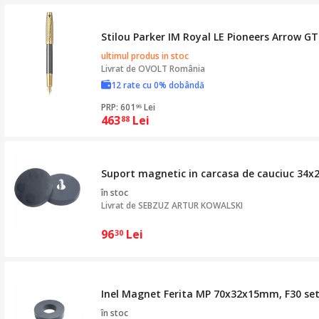
Stilou Parker IM Royal LE Pioneers Arrow GT
ultimul produs in stoc
Livrat de
OVOLT România
12 rate cu 0% dobândă
PRP: 601
Lei
95
463
Lei
88
Suport magnetic in carcasa de cauciuc 34x
în stoc
Livrat de
SEBZUZ ARTUR KOWALSKI
96
Lei
30
Inel Magnet Ferita MP 70x32x15mm, F30 set
în stoc