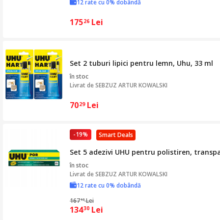
12 rate cu 0% dobândă
175
Lei
26
Set 2 tuburi lipici pentru lemn, Uhu, 33 ml
în stoc
Livrat de
SEBZUZ ARTUR KOWALSKI
70
Lei
29
-19%
Smart Deals
Set 5 adezivi UHU pentru polistiren, transp
în stoc
Livrat de
SEBZUZ ARTUR KOWALSKI
12 rate cu 0% dobândă
167
Lei
13
134
Lei
30