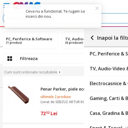
Inapoi la filt
PC, Periferice & Software
TV, Audio-Video & Foto
E
(1 produs)
(6 produse)
(1
PC, Periferice &
Filtreaza
TV, Audio-Video 
Cum sunt ordonate rezultatele
Electrocasnice &
Penar Parker, piele ecologica, maro, 164x
ultimele 2 produse
Gaming, Carti & B
Livrat de
SEBZUZ ARTUR KOWALSKI
Casa, Gradina & B
72
Lei
32