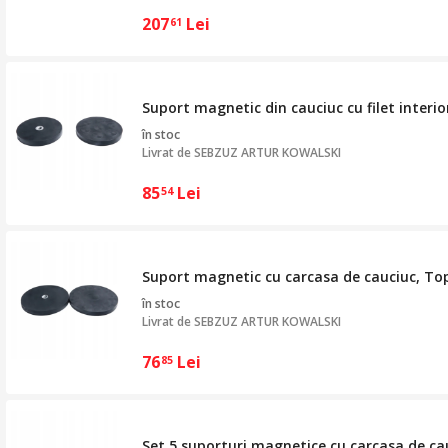
207
Lei
61
Suport magnetic din cauciuc cu filet inte
în stoc
Livrat de
SEBZUZ ARTUR KOWALSKI
85
Lei
54
Suport magnetic cu carcasa de cauciuc, To
în stoc
Livrat de
SEBZUZ ARTUR KOWALSKI
76
Lei
85
Set 5 suporturi magnetice cu carcasa de c