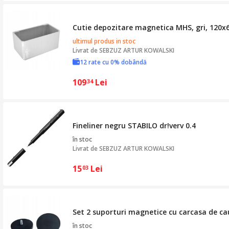
Cutie depozitare magnetica MHS, gri, 12
ultimul produs in stoc
Livrat de
SEBZUZ ARTUR KOWALSKI
12 rate cu 0% dobândă
109
Lei
34
Fineliner negru STABILO dr!verv 0.4
în stoc
Livrat de
SEBZUZ ARTUR KOWALSKI
15
Lei
03
Set 2 suporturi magnetice cu carcasa de ca
în stoc