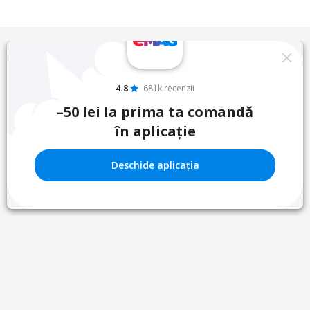
4.8
681k recenzii
–50 lei la prima ta comandă
în aplicație
Deschide aplicația