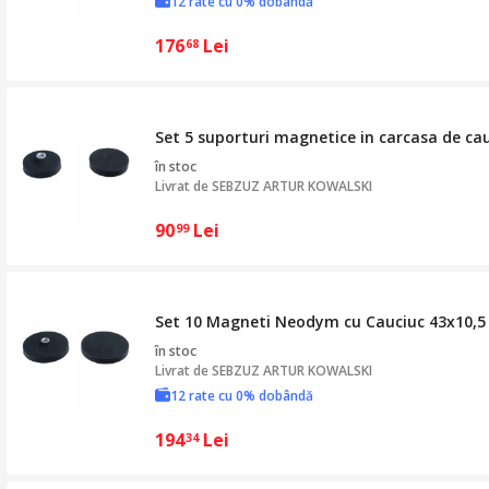
12 rate cu 0% dobândă
176
Lei
68
Set 5 suporturi magnetice in carcasa de c
în stoc
Livrat de
SEBZUZ ARTUR KOWALSKI
90
Lei
99
Set 10 Magneti Neodym cu Cauciuc 43x10,5
în stoc
Livrat de
SEBZUZ ARTUR KOWALSKI
12 rate cu 0% dobândă
194
Lei
34