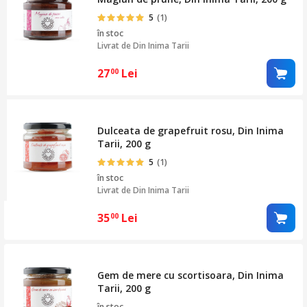
5
(1)
în stoc
Livrat de
Din Inima Tarii
27
Lei
00
Dulceata de grapefruit rosu, Din Inima
Tarii, 200 g
5
(1)
în stoc
Livrat de
Din Inima Tarii
35
Lei
00
Gem de mere cu scortisoara, Din Inima
Tarii, 200 g
în stoc