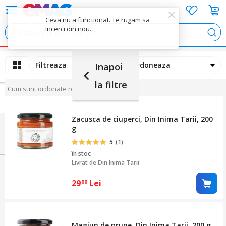
Ceva nu a functionat. Te rugam sa
incerci din nou.
Cau
Filtreaza
Ordoneaza
Inapoi
la filtre
Cum sunt ordonate rezultatele
Bacanie
(12)
Zacusca de ciuperci, Din Inima Tarii, 200
g
5
(1)
în stoc
Livrat de
Din Inima Tarii
29
Lei
00
Magiun de prune, Din Inima Tarii, 200 g