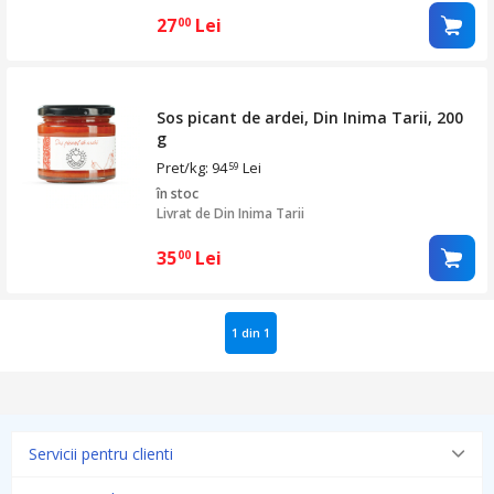
27
Lei
00
Sos picant de ardei, Din Inima Tarii, 200
g
Pret/kg: 94
Lei
59
în stoc
Livrat de
Din Inima Tarii
35
Lei
00
1 din 1
Servicii pentru clienti