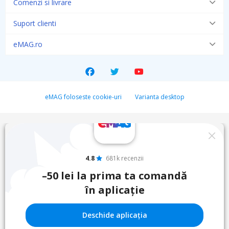
Comenzi si livrare
Suport clienti
eMAG.ro
eMAG foloseste cookie-uri
Varianta desktop
4.8
681k recenzii
–50 lei la prima ta comandă
în aplicație
Deschide aplicația