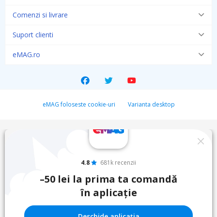
Comenzi si livrare
Suport clienti
eMAG.ro
eMAG foloseste cookie-uri
Varianta desktop
4.8
681k recenzii
–50 lei la prima ta comandă
în aplicație
Deschide aplicația