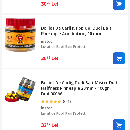
30
Lei
25
Boilies De Carlig, Pop Up, Dudi Bait,
Pineapple Acid butiric, 10 mm
în stoc
Livrat de
Roof Rain Protect
26
Lei
62
Boilies De Carlig Dudi Bait Mister Dudi
Halfness Pinneaple 20mm / 100gr -
Dudi00066
5
(1)
în stoc
Livrat de
Roof Rain Protect
32
Lei
67