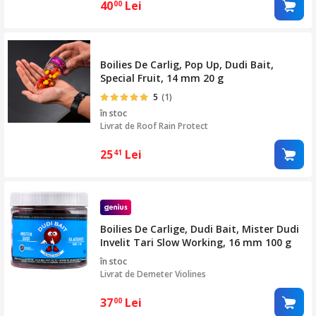
40
Lei
00
Boilies De Carlig, Pop Up, Dudi Bait,
Special Fruit, 14 mm 20 g
5
(1)
în stoc
Livrat de
Roof Rain Protect
25
Lei
41
Boilies De Carlige, Dudi Bait, Mister Dudi
Invelit Tari Slow Working, 16 mm 100 g
în stoc
Livrat de
Demeter Violines
37
Lei
00