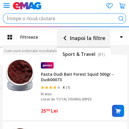
Cau
Filtreaza
Ordoneaza
Inapoi la filtre
Cum sunt ordonate rezultatele
Sport & Travel
(81)
Pasta Dudi Bait Forest Squid 500gr -
Dudi00073
4
(1)
în stoc
Livrat de
TOTAL FISHING IMPEX
25
Lei
50