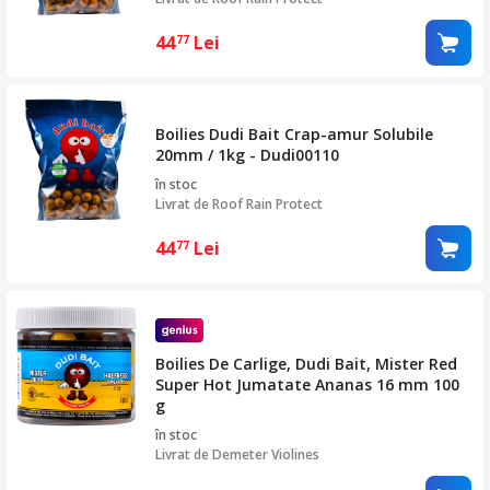
44
Lei
77
Boilies Dudi Bait Crap-amur Solubile
20mm / 1kg - Dudi00110
în stoc
Livrat de
Roof Rain Protect
44
Lei
77
Boilies De Carlige, Dudi Bait, Mister Red
Super Hot Jumatate Ananas 16 mm 100
g
în stoc
Livrat de
Demeter Violines