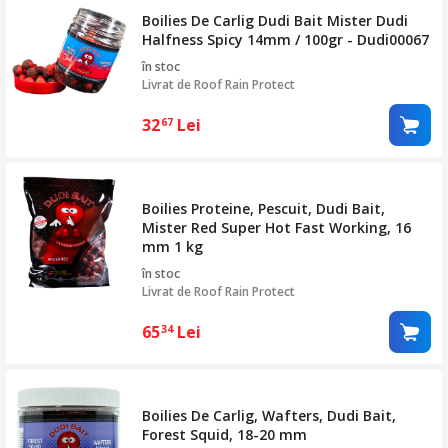
Boilies De Carlig Dudi Bait Mister Dudi
Halfness Spicy 14mm / 100gr - Dudi00067
în stoc
Livrat de
Roof Rain Protect
32
Lei
67
Boilies Proteine, Pescuit, Dudi Bait,
Mister Red Super Hot Fast Working, 16
mm 1 kg
în stoc
Livrat de
Roof Rain Protect
65
Lei
34
Boilies De Carlig, Wafters, Dudi Bait,
Forest Squid, 18-20 mm