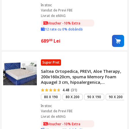
în stoc
Vandut de
Previ FBE
Livrat de eMAG
Voucher -10% Extra
12 rate cu 0% dobândă
689
Lei
00
Super Pret
Saltea Ortopedica, PREVI, Aloe Therapy,
200x160x20cm, spuma Memory Foam
Aquagel 3 cm, hipoalergenica,
termoregulatoare, antitranspiranta,
4.48
(31)
reversibila cu sistem de aerisire, tratat
80 X 190
80 X 200
90 X 190
90 X 200
cu Aloe Vera, medie
în stoc
Vandut de
Previ FBE
Livrat de eMAG
Voucher -10% Extra