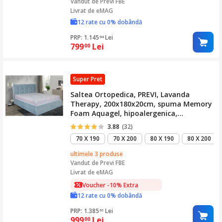
Vandut de
Previ FBE
Livrat de eMAG
12 rate cu 0% dobândă
PRP: 1.145
Lei
94
799
Lei
00
Super Pret
Saltea Ortopedica, PREVI, Lavanda
Therapy, 200x180x20cm, spuma Memory
Foam Aquagel, hipoalergenica,
termoregulatoare, antitranspiranta,
3.88
(32)
reversibila cu sistem de aerisire, tratat
70 X 190
70 X 200
80 X 190
80 X 200
cu Lavanda, medie
ultimele 3 produse
Vandut de
Previ FBE
Livrat de eMAG
Voucher -10% Extra
12 rate cu 0% dobândă
PRP: 1.385
Lei
91
999
Lei
00