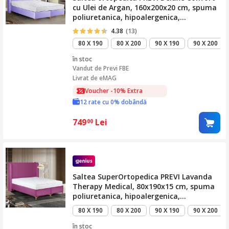
cu Ulei de Argan, 160x200x20 cm, spuma
poliuretanica, hipoalergenica,
termoregulatoare, antitranspiranta,
4.38
(13)
reversibila, cu sistem de aerisire,
80 X 190
80 X 200
90 X 190
90 X 200
fermitate tare
în stoc
Vandut de
Previ FBE
Livrat de eMAG
Voucher -10% Extra
12 rate cu 0% dobândă
749
Lei
00
Saltea SuperOrtopedica PREVI Lavanda
Therapy Medical, 80x190x15 cm, spuma
poliuretanica, hipoalergenica,
termoregulatoare, antitranspiranta,
80 X 190
80 X 200
90 X 190
90 X 200
reversibila, cu sistem de aerisire,
fermitate tare
în stoc