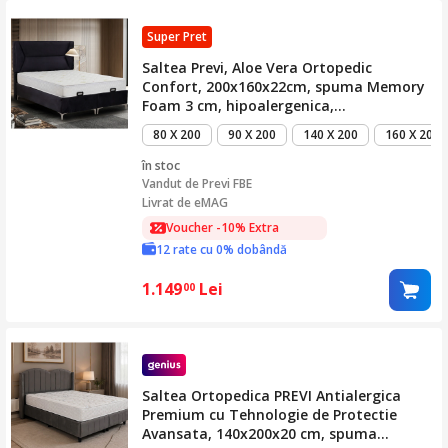
Super Pret
Saltea Previ, Aloe Vera Ortopedic
Confort, 200x160x22cm, spuma Memory
Foam 3 cm, hipoalergenica,
termoregulatoare, antitranspiranta,
80 X 200
90 X 200
140 X 200
160 X 200
reversibila cu sistem de aerisire, tratat
cu Aloe Vera, medie
în stoc
Vandut de
Previ FBE
Livrat de eMAG
Voucher -10% Extra
12 rate cu 0% dobândă
1.149
Lei
00
Saltea Ortopedica PREVI Antialergica
Premium cu Tehnologie de Protectie
Avansata, 140x200x20 cm, spuma