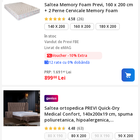
Saltea Memory Foam Previ, 160 x 200 cm
+ 2 Perne Cervicale Memory Foam
4.58
(26)
140 X 200
160 X 200
180 X 200
în stoc
Vandut de
Previ FBE
Livrat de eMAG
Voucher -10% Extra
12 rate cu 0% dobândă
PRP: 1.691
Lei
97
899
Lei
00
Saltea ortopedica PREVI Quick-Dry
Medical Confort, 140x200x19 cm, spuma
poliuretanica, hipoalergenica,
termoregulatoare, antitranspiranta,
4.48
(63)
material uscare rapida, reversibila, cu
80 X 190
80 X 200
90 X 190
90 X 200
sistem de aerisire, fermitate tare