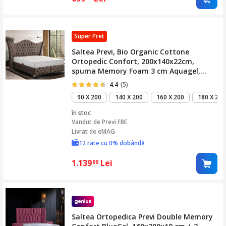
Super Pret
Saltea Previ, Bio Organic Cottone
Ortopedic Confort, 200x140x22cm,
spuma Memory Foam 3 cm Aquagel,
hipoalergenica, termoregulatoare,
4.4
(5)
antitranspiranta, reversibila cu sistem
90 X 200
140 X 200
160 X 200
180 X 200
de aerisire, tratat cu Organic, medie
în stoc
Vandut de
Previ FBE
Livrat de eMAG
12 rate cu 0% dobândă
1.139
Lei
00
Saltea Ortopedica Previ Double Memory