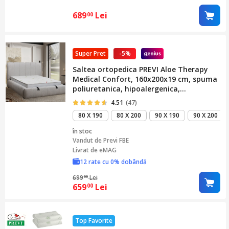
689
Lei
00
Super Pret
-5%
Saltea ortopedica PREVI Aloe Therapy
Medical Confort, 160x200x19 cm, spuma
poliuretanica, hipoalergenica,
termoregulatoare, antitranspiranta,
4.51
(47)
material aloe vera, reversibila, cu sistem
80 X 190
80 X 200
90 X 190
90 X 200
de aerisire, fermitate tare
în stoc
Vandut de
Previ FBE
Livrat de eMAG
12 rate cu 0% dobândă
699
Lei
00
659
Lei
00
Top Favorite