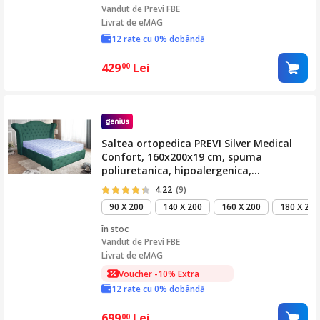
Vandut de
Previ FBE
Livrat de eMAG
12 rate cu 0% dobândă
429
Lei
00
Saltea ortopedica PREVI Silver Medical
Confort, 160x200x19 cm, spuma
poliuretanica, hipoalergenica,
termoregulatoare, antitranspiranta,
4.22
(9)
material Silver, reversibila, cu sistem de
90 X 200
140 X 200
160 X 200
180 X 200
aerisire, fermitate tare
în stoc
Vandut de
Previ FBE
Livrat de eMAG
Voucher -10% Extra
12 rate cu 0% dobândă
699
Lei
00