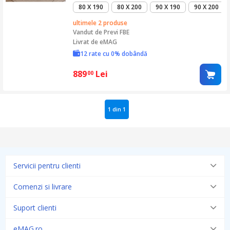
poliuretanica, hipoalergenica,
80 X 190
80 X 200
90 X 190
90 X 200
termoregulatoare, antitranspiranta,
reversibila, cu sistem de aerisire,
ultimele 2 produse
fermitate tare
Vandut de
Previ FBE
Livrat de eMAG
12 rate cu 0% dobândă
889
Lei
00
1 din 1
Servicii pentru clienti
Comenzi si livrare
Suport clienti
eMAG.ro