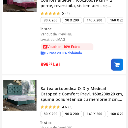
Confort BlueGel, 160x200x19 cm + 2
perne, reversibila, sistem aerisire,
hipoalergenica, termoregulatoare,
5
(4)
antitranspiranta, fermitate medie
80 X 200
90 X 200
140 X 200
160 X 200
în stoc
Vandut de
Previ FBE
Livrat de eMAG
Voucher -10% Extra
12 rate cu 0% dobândă
999
Lei
00
Saltea ortopedica Q-Dry Medical
Ortopedic Comfort Previ, 160x200x20 cm,
spuma poliuretanica cu memorie 3 cm,
reversibila, hipoalergenic, sistem
4.6
(5)
aerisire, fermitate medie
80 X 200
90 X 200
140 X 200
160 X 200
în stoc
Vandut de
Previ FBE