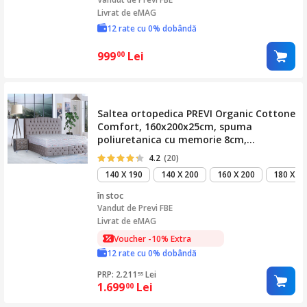
Livrat de eMAG
12 rate cu 0% dobândă
999
Lei
00
Saltea ortopedica PREVI Organic Cottone
Comfort, 160x200x25cm, spuma
poliuretanica cu memorie 8cm,
hipoalergenica, antibacteriana, sistem
4.2
(20)
aerisire, fermitate medie
140 X 190
140 X 200
160 X 200
180 X 20
în stoc
Vandut de
Previ FBE
Livrat de eMAG
Voucher -10% Extra
12 rate cu 0% dobândă
PRP: 2.211
Lei
55
1.699
Lei
00