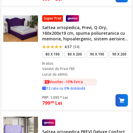
Super Pret
Saltea ortopedica, Previ, Q-Dry,
160x200x19 cm, spuma poliuretanica cu
memorie, hipoalergenic, sistem aerisire,
anibacterian, ferma
4.57
(54)
80 X 190
80 X 200
90 X 190
90 X 200
în stoc
Vandut de
Previ FBE
Livrat de eMAG
Voucher -10% Extra
12 rate cu 0% dobândă
PRP: 1.095
Lei
10
799
Lei
00
Saltea ortopedica PREVI Deluxe Confort