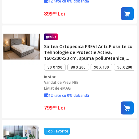
12 rate cu 0% dobândă
899
Lei
00
Saltea Ortopedica PREVI Anti-Plosnite cu
Tehnologie de Protectie Activa,
160x200x20 cm, spuma poliuretanica,
hipoalergenica, termoregulatoare,
80 X 190
80 X 200
90 X 190
90 X 200
antitranspiranta, reversibila, cu sistem
de aerisire, fermitate tare
în stoc
Vandut de
Previ FBE
Livrat de eMAG
12 rate cu 0% dobândă
799
Lei
00
Top Favorite