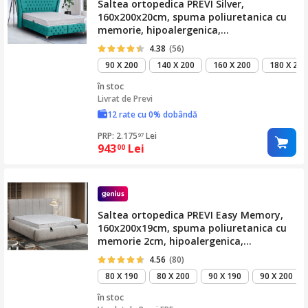
Saltea ortopedica PREVI Silver,
160x200x20cm, spuma poliuretanica cu
memorie, hipoalergenica,
antibacteriana, reversibila, fir cu ioni de
4.38
(56)
argint, sistem de aerisire, fermitate
90 X 200
140 X 200
160 X 200
180 X 200
medie/ferma
în stoc
Livrat de
Previ
12 rate cu 0% dobândă
PRP: 2.175
Lei
97
943
Lei
00
Saltea ortopedica PREVI Easy Memory,
160x200x19cm, spuma poliuretanica cu
memorie 2cm, hipoalergenica,
antibacteriana, tratata cu aloe vera, cu
4.56
(80)
sistem de aerisire, ferma
80 X 190
80 X 200
90 X 190
90 X 200
în stoc