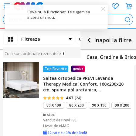
Cau
Filtreaza
Ordoneaza
Inapoi la filtre
Cum sunt ordonate rezultatele
Casa, Gradina & Brico
Top Favorite
Saltea ortopedica PREVI Lavanda
Therapy Medical Confort, 160x200x20
cm, spuma poliuretanica,
hipoalergenica, termoregulatoare,
4.67
(24)
antitranspiranta, reversibila, cu sistem
80 X 190
80 X 200
90 X 190
90 X 200
de aerisire, fermitate tare
în stoc
Vandut de
Previ FBE
Livrat de eMAG
12 rate cu 0% dobândă