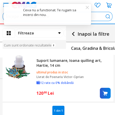
Ceva nu a functionat. Te rugam sa
incerci din nou.
Cau
Filtreaza
Ordoneaza
Inapoi la filtre
Cum sunt ordonate rezultatele
Casa, Gradina & Bricol
Suport lumanare, Ioana quilling art,
Hartie, 14 cm
ultimul produs in stoc
Livrat de
Poenariu Victor-Ciprian
12 rate cu 0% dobândă
120
Lei
00
1 din 1