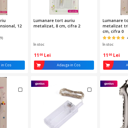
riu
Lumanare tort auriu
Lumanare to
nsional, 12
metalizat, 8 cm, cifra 2
metalizat tr
cm, cifra 0
9)
în stoc
în stoc
11
Lei
11
Lei
00
00
 in Cos
Adauga in Cos
A