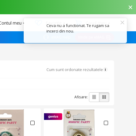
Contul meu
Favorite
Coșul meu
eMAG Help
Vinde pe eMAG
Cum sunt ordonate rezultatele
Afisare: