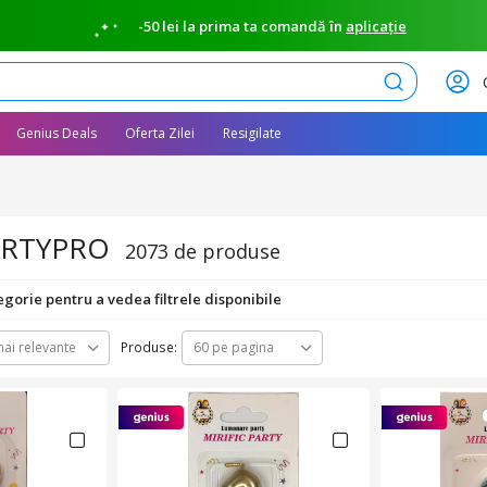
-50 lei la prima ta comandă în
aplicație
Caută
Genius Deals
Oferta Zilei
Resigilate
ARTYPRO
2073 de produse
egorie pentru a vedea filtrele disponibile
Produse:
ai relevante
60 pe pagina