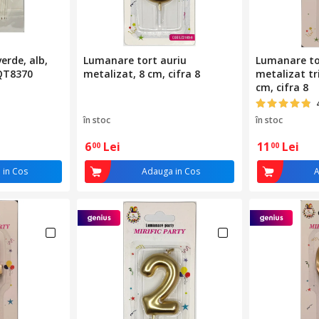
erde, alb,
Lumanare tort auriu
Lumanare to
PQT8370
metalizat, 8 cm, cifra 8
metalizat tr
cm, cifra 8
în stoc
în stoc
6
Lei
11
Lei
00
00
 in Cos
Adauga in Cos
A