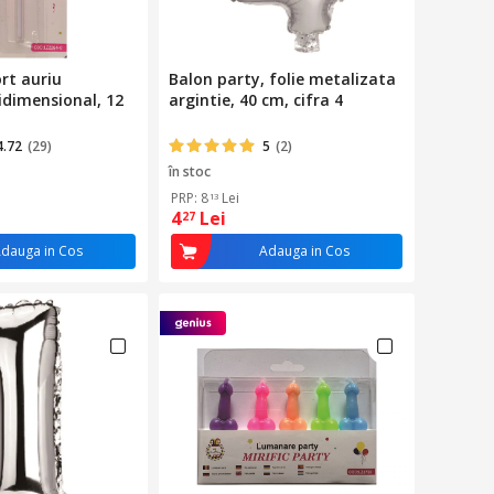
rt auriu
Balon party, folie metalizata
idimensional, 12
argintie, 40 cm, cifra 4
4.72
(29)
5
(2)
în stoc
PRP: 8
Lei
13
4
Lei
27
dauga in Cos
Adauga in Cos