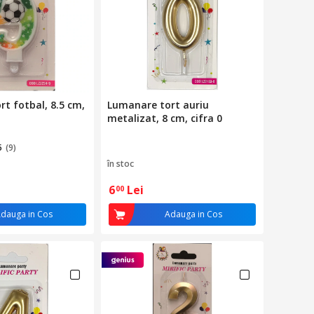
t fotbal, 8.5 cm,
Lumanare tort auriu
metalizat, 8 cm, cifra 0
5
(9)
în stoc
6
Lei
00
dauga in Cos
Adauga in Cos