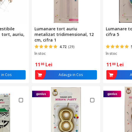
estibile
Lumanare tort auriu
Lumanare tor
tort, auriu,
metalizat tridimensional, 12
cifra 5
cm, cifra 1
4.72
(29)
în stoc
în stoc
11
Lei
11
Lei
00
00
 in Cos
Adauga in Cos
A