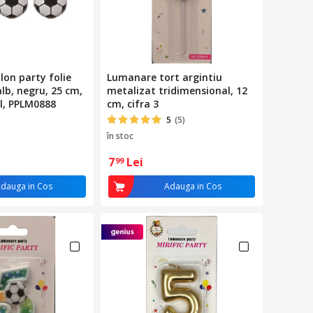
lon party folie
Lumanare tort argintiu
lb, negru, 25 cm,
metalizat tridimensional, 12
l, PPLM0888
cm, cifra 3
5
(5)
în stoc
7
Lei
99
dauga in Cos
Adauga in Cos