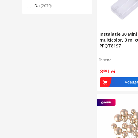
Da
(2070)
Instalatie 30 Mini
multicolor, 3 m, c
PPQT8197
în stoc
8
Lei
00
Adauga