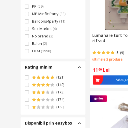
PP
(59)
MP Mirific Party
(33)
Balloons4party
(11)
Sdx Market
(4)
Lumanare tort fot
No brand
(3)
cifra 4
Balon
(2)
OEM
(1998)
5
(9)
ultimele 3 produse
Rating minim
11
Lei
00
(121)
Adauga
(149)
(173)
(174)
(180)
Disponibil prin easybox