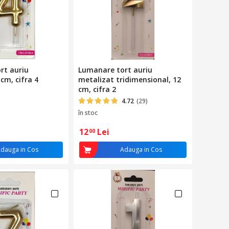
rt auriu
Lumanare tort auriu
cm, cifra 4
metalizat tridimensional, 12
cm, cifra 2
4.72
(29)
în stoc
12
Lei
00
dauga in Cos
Adauga in Cos