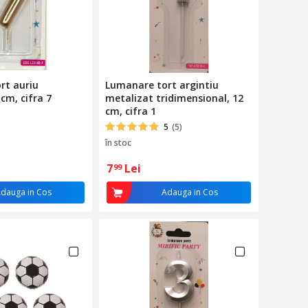
rt auriu
Lumanare tort argintiu
cm, cifra 7
metalizat tridimensional, 12
cm, cifra 1
5
(5)
în stoc
7
Lei
99
dauga in Cos
Adauga in Cos