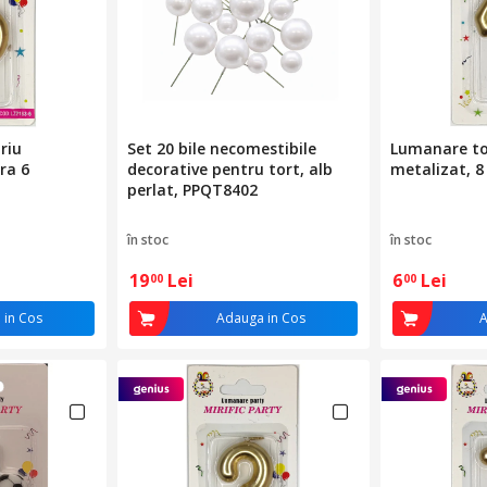
riu
Set 20 bile necomestibile
Lumanare to
ra 6
decorative pentru tort, alb
metalizat, 8 
perlat, PPQT8402
în stoc
în stoc
19
Lei
6
Lei
00
00
 in Cos
Adauga in Cos
A