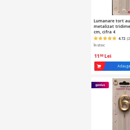
Lumanare tort au
metalizat tridime
cm, cifra 4
4.72
(2
în stoc
11
Lei
00
Adauga