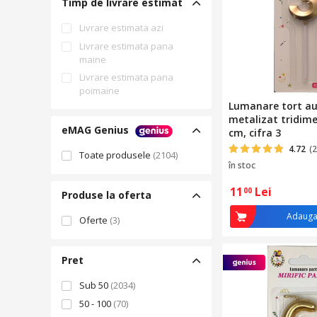
Timp de livrare estimat
Livrare estimata azi
Livrare estimata pana
maine
Livrare estimata pana
poimaine
Lumanare tort au
metalizat tridime
eMAG Genius
cm, cifra 3
4.72
(2
Toate produsele
(2104)
în stoc
11
Lei
00
Produse la oferta
Adauga
Oferte
(3)
Pret
Sub 50
(2034)
50 - 100
(70)