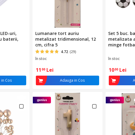
 LED-uri,
Lumanare tort auriu
Set 5 buc. ba
u baterii,
metalizat tridimensional, 12
metalizata a
cm, cifra 5
minge fotba
4.72
(29)
în stoc
în stoc
11
Lei
10
Lei
00
00
 in Cos
Adauga in Cos
A