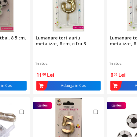
bal, 8.5 cm,
Lumanare tort auriu
Lumanare to
metalizat, 8 cm, cifra 3
metalizat, 8 
în stoc
în stoc
11
Lei
6
Lei
00
00
 in Cos
Adauga in Cos
A