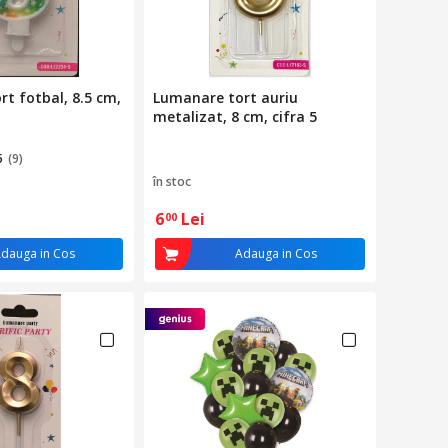
t fotbal, 8.5 cm,
Lumanare tort auriu
metalizat, 8 cm, cifra 5
5
(9)
în stoc
6
Lei
00
dauga in Cos
Adauga in Cos