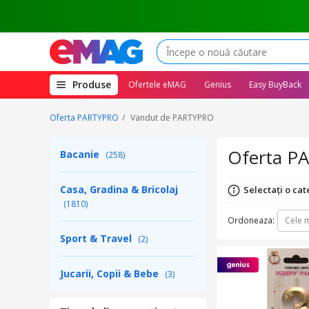
(deschide
Produse
Ofertele eMAG
Genius
Easy BuyBack
megameniul)
Oferta PARTYPRO
Vandut de PARTYPRO
Oferta P
Bacanie
(258)
Casa, Gradina & Bricolaj
Selectați o cat
(1810)
Ordoneaza:
Cele m
Sport & Travel
(2)
Jucarii, Copii & Bebe
(3)