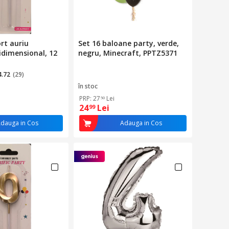
rt auriu
Set 16 baloane party, verde,
idimensional, 12
negru, Minecraft, PPTZ5371
4.72
(29)
în stoc
PRP: 27
Lei
50
24
Lei
99
dauga in Cos
Adauga in Cos