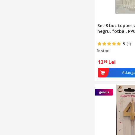
Set 8 buc topper v
negru, fotbal, P
5
(1)
în stoc
13
Lei
98
Adauga