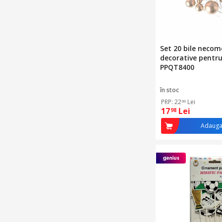
Set 20 bile necom
decorative pentru 
PPQT8400
în stoc
PRP: 22
Lei
00
17
Lei
98
Adauga