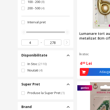
100 - 200
(8)
200 - 500
(4)
Interval pret
Lumanare tort au
metalizat 8cm cif
în stoc
Disponibilitate
4
Lei
00
In Stoc
(2110)
Noutati
(4)
Adauga
Super Pret
Produse la Super Pret
(1)
Brand