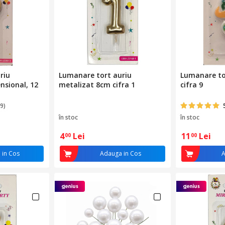
riu
Lumanare tort auriu
Lumanare tor
nsional, 12
metalizat 8cm cifra 1
cifra 9
9)
în stoc
în stoc
4
Lei
11
Lei
00
00
 in Cos
Adauga in Cos
A