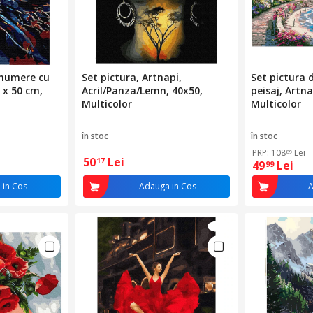
 numere cu
Set pictura, Artnapi,
Set pictura
0 x 50 cm,
Acril/Panza/Lemn, 40x50,
peisaj, Artna
Multicolor
Multicolor
în stoc
în stoc
PRP: 108
Lei
89
50
Lei
17
49
Lei
99
 in Cos
Adauga in Cos
A