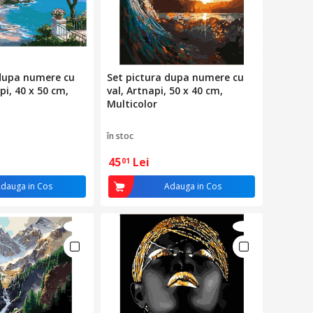
 dupa numere cu
Set pictura dupa numere cu
pi, 40 x 50 cm,
val, Artnapi, 50 x 40 cm,
Multicolor
în stoc
45
Lei
01
dauga in Cos
Adauga in Cos