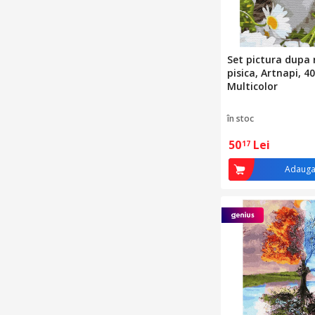
Set pictura dupa
pisica, Artnapi, 4
Multicolor
în stoc
50
Lei
17
Adauga