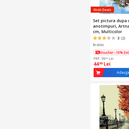
Multi Deals
Set pictura dupa
anotimpuri, Artna
cm, Multicolor
3
(2)
în stoc
Voucher -10% Ext
PRP: 99
Lei
99
44
Lei
99
Adauga