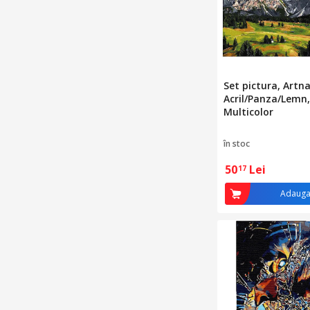
Set pictura, Artna
Acril/Panza/Lemn,
Multicolor
în stoc
50
Lei
17
Adauga