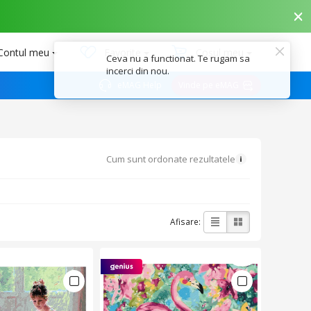
Contul meu
Favorite
Coșul meu
eMAG Help
Vinde pe eMAG
Cum sunt ordonate rezultatele
Afisare: