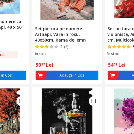
 numere cu
pi, 40 x 50
Set pictura pe numere
Set pictura
Artnapi, Vara in rosu,
violonista, A
40x50cm, Rama de lemn
cm, Multicol
3
(2)
în stoc
în stoc
ra
50
Lei
54
Lei
17
11
 in Cos
Adauga in Cos
A