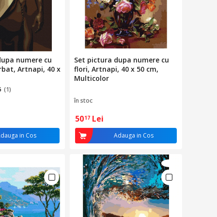
 dupa numere cu
Set pictura dupa numere cu
rbat, Artnapi, 40 x
flori, Artnapi, 40 x 50 cm,
Multicolor
5
(1)
în stoc
50
Lei
17
dauga in Cos
Adauga in Cos