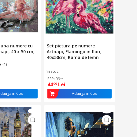
 dupa numere cu
Set pictura pe numere
napi, 40 x 50 cm,
Artnapi, Flamingo in flori,
40x50cm, Rama de lemn
5
(1)
în stoc
PRP: 99
Lei
99
44
Lei
99
dauga in Cos
Adauga in Cos