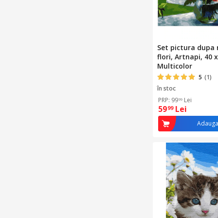
Set pictura dupa
flori, Artnapi, 40 x
Multicolor
5
(1)
în stoc
PRP: 99
Lei
99
59
Lei
99
Adauga