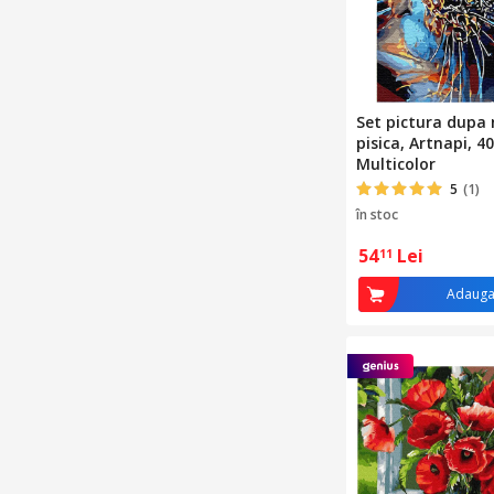
Set pictura dupa
pisica, Artnapi, 4
Multicolor
5
(1)
în stoc
54
Lei
11
Adauga