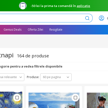
-50 lei la prima ta comandă în
aplicație
Caută
Genius Deals
Oferta Zilei
Resigilate
tnapi
164 de produse
egorie pentru a vedea filtrele disponibile
Produse:
ai relevante
60 pe pagina