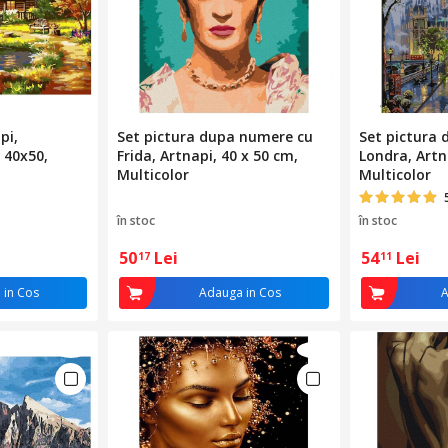
pi,
Set pictura dupa numere cu
Set pictura
 40x50,
Frida, Artnapi, 40 x 50 cm,
Londra, Artn
Multicolor
Multicolor
în stoc
în stoc
50
Lei
54
Lei
17
11
 in Cos
Adauga in Cos
A