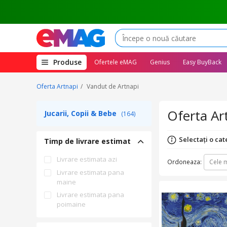
(deschide
Produse
Ofertele eMAG
Genius
Easy BuyBack
megameniul)
Oferta Artnapi
Vandut de Artnapi
Oferta Ar
Jucarii, Copii & Bebe
(164)
Selectați o cat
Timp de livrare estimat
Livrare estimata azi
Ordoneaza:
Cele m
Livrare estimata pana
maine
Livrare estimata pana
poimaine