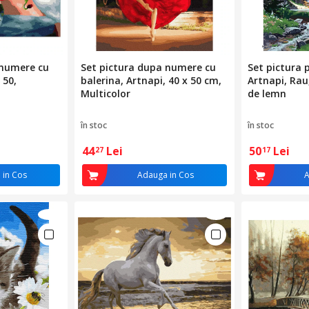
 numere cu
Set pictura dupa numere cu
Set pictura
 50,
balerina, Artnapi, 40 x 50 cm,
Artnapi, Ra
Multicolor
de lemn
în stoc
în stoc
44
Lei
50
Lei
27
17
 in Cos
Adauga in Cos
A