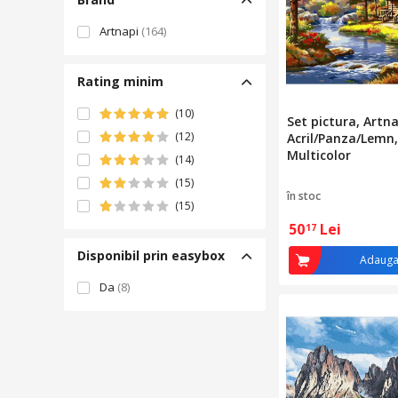
Artnapi
(164)
Rating minim
(10)
Set pictura, Artna
(12)
Acril/Panza/Lemn,
Multicolor
(14)
(15)
în stoc
(15)
50
Lei
17
Disponibil prin easybox
Adauga
Da
(8)