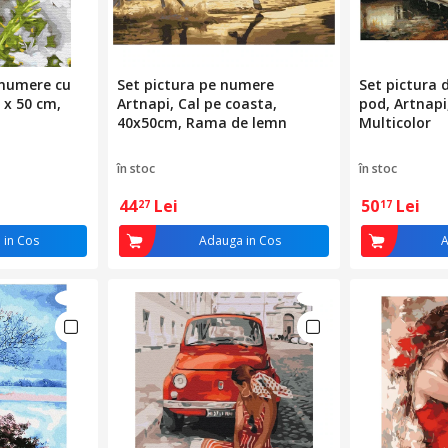
 numere cu
Set pictura pe numere
Set pictura
0 x 50 cm,
Artnapi, Cal pe coasta,
pod, Artnapi
40x50cm, Rama de lemn
Multicolor
în stoc
în stoc
44
Lei
50
Lei
27
17
 in Cos
Adauga in Cos
A