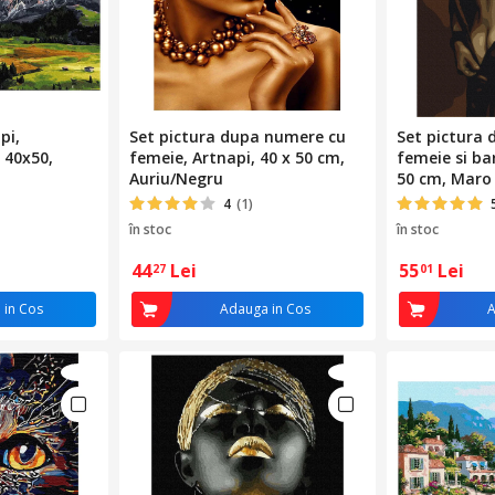
pi,
Set pictura dupa numere cu
Set pictura
 40x50,
femeie, Artnapi, 40 x 50 cm,
femeie si ba
Auriu/Negru
50 cm, Maro
4
(1)
în stoc
în stoc
44
Lei
55
Lei
27
01
 in Cos
Adauga in Cos
A