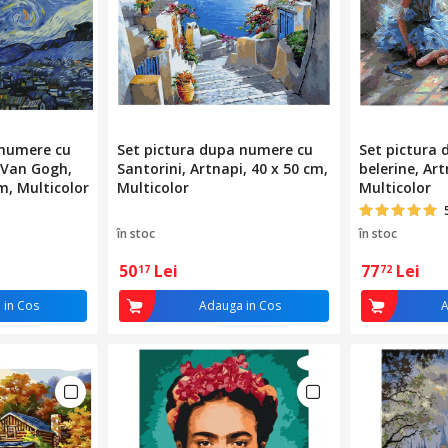
 numere cu
Set pictura dupa numere cu
Set pictura
 Van Gogh,
Santorini, Artnapi, 40 x 50 cm,
belerine, Art
m, Multicolor
Multicolor
Multicolor
în stoc
în stoc
50
Lei
77
Lei
17
72
 in Cos
Adauga in Cos
A