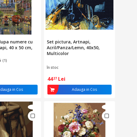
 dupa numere cu
Set pictura, Artnapi,
api, 40 x 50 cm,
Acril/Panza/Lemn, 40x50,
Multicolor
5
(1)
în stoc
44
Lei
27
dauga in Cos
Adauga in Cos