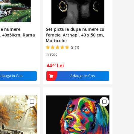
 pe numere
Set pictura dupa numere cu
u, 40x50cm, Rama
femeie, Artnapi, 40 x 50 cm,
Multicolor
5
(1)
în stoc
44
Lei
27
dauga in Cos
Adauga in Cos