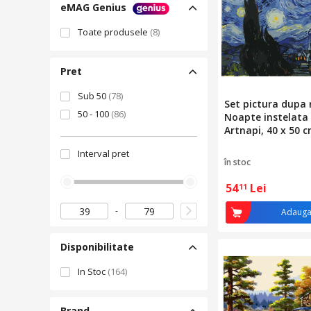
eMAG Genius
Toate produsele
(8)
Pret
Sub 50
(78)
Set pictura dupa
50 - 100
(86)
Noapte instelata
Artnapi, 40 x 50 c
Interval pret
în stoc
54
Lei
11
Adauga
Disponibilitate
In Stoc
(164)
Brand