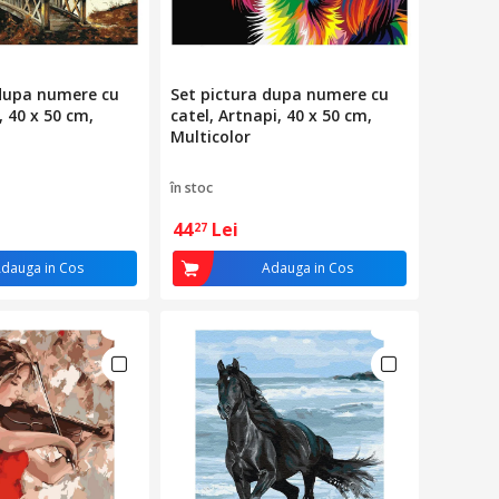
 dupa numere cu
Set pictura dupa numere cu
, 40 x 50 cm,
catel, Artnapi, 40 x 50 cm,
Multicolor
în stoc
44
Lei
27
dauga in Cos
Adauga in Cos