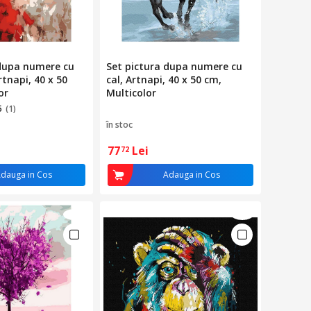
 dupa numere cu
Set pictura dupa numere cu
rtnapi, 40 x 50
cal, Artnapi, 40 x 50 cm,
or
Multicolor
5
(1)
în stoc
77
Lei
72
dauga in Cos
Adauga in Cos