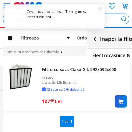
Ceva nu a functionat. Te rugam sa
incerci din nou.
Cau
Filtreaza
Ordoneaza
Inapoi la filt
Cum sunt ordonate rezultatele
Electrocasnice &
Filtru cu saci, Clasa G4, 592x592x600
în stoc
Livrat de
Mb Rotrade
12 rate cu 0% dobândă
107
Lei
69
1 din 1