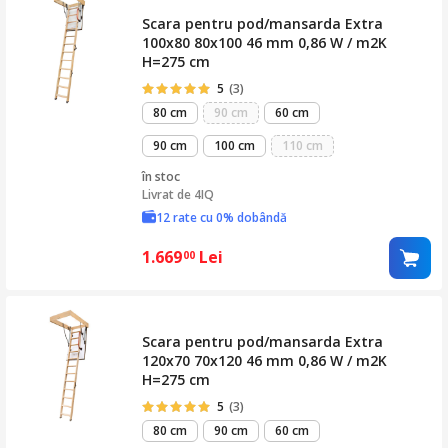
Scara pentru pod/mansarda Extra
100x80 80x100 46 mm 0,86 W / m2K
H=275 cm
5
(3)
80 cm
90 cm
60 cm
90 cm
100 cm
110 cm
în stoc
Livrat de
4IQ
12 rate cu 0% dobândă
1.669
Lei
00
Scara pentru pod/mansarda Extra
120x70 70x120 46 mm 0,86 W / m2K
H=275 cm
5
(3)
80 cm
90 cm
60 cm