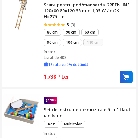
Scara pentru pod/mansarda GREENLINE
120x80 80x120 35 mm 1,05 W / m2K
H=275 cm
5
(3)
80 cm
90 cm
60 cm
90 cm
100 cm
110 cm
în stoc
Livrat de
4IQ
12 rate cu 0% dobândă
1.738
Lei
00
Set de instrumente muzicale 5 in 1 flaut
din lemn
Roz
Multicolor
în stoc