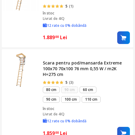
5
(1)
în stoc
Livrat de
4IQ
12 rate cu 0% dobândă
1.889
Lei
00
Scara pentru pod/mansarda Extreme
100x70 70x100 76 mm 0,55 W / m2K
H=275 cm
5
(3)
80 cm
90 cm
60 cm
90 cm
100 cm
110 cm
în stoc
Livrat de
4IQ
12 rate cu 0% dobândă
1.859
Lei
00