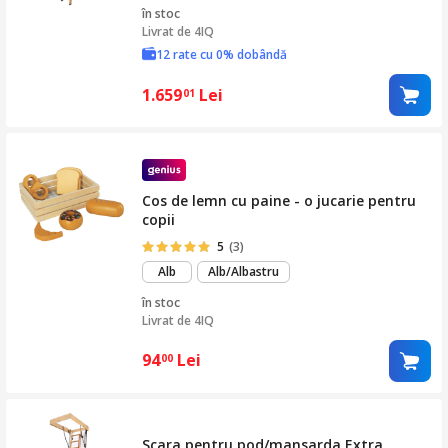
în stoc
Livrat de
4IQ
12 rate cu 0% dobândă
1.659
Lei
01
Cos de lemn cu paine - o jucarie pentru
copii
5
(3)
Alb
Alb/Albastru
în stoc
Livrat de
4IQ
94
Lei
00
Scara pentru pod/mansarda Extra