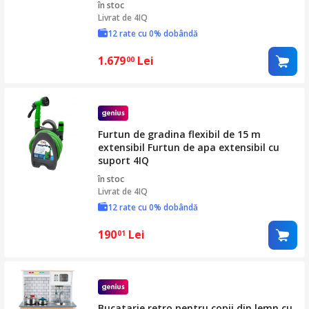
în stoc
Livrat de
4IQ
12 rate cu 0% dobândă
1.679
Lei
00
Furtun de gradina flexibil de 15 m
extensibil Furtun de apa extensibil cu
suport 4IQ
în stoc
Livrat de
4IQ
12 rate cu 0% dobândă
190
Lei
01
Bucatarie retro pentru copii din lemn cu