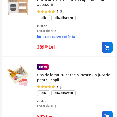
accesorii
5
(3)
Alb
Alb/Albastru
în stoc
Livrat de
4IQ
12 rate cu 0% dobândă
389
Lei
00
Cos de lemn cu carne si peste - o jucarie
pentru copii
5
(3)
Alb
Alb/Albastru
în stoc
Livrat de
4IQ
94
Lei
00