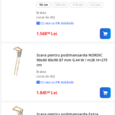
90 cm
100 cm
110 cm
112 cm
în stoc
Livrat de
4IQ
12 rate cu 0% dobândă
1.568
Lei
99
Scara pentru pod/mansarda NORDIC
90x60 60x90 87 mm 0,44 W / m2K H=275
cm
în stoc
Livrat de
4IQ
12 rate cu 0% dobândă
1.845
Lei
00
Scara pentru pod/mansarda Extra