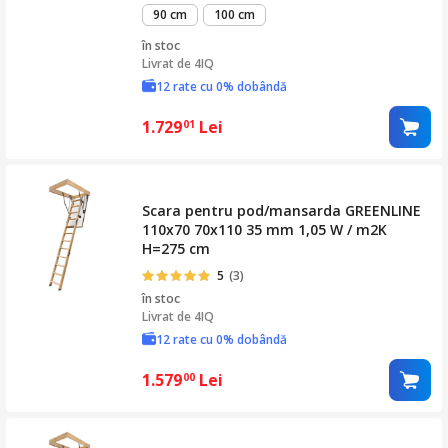
90 cm
100 cm
în stoc
Livrat de
4IQ
12 rate cu 0% dobândă
1.729
Lei
01
Scara pentru pod/mansarda GREENLINE
110x70 70x110 35 mm 1,05 W / m2K
H=275 cm
5
(3)
în stoc
Livrat de
4IQ
12 rate cu 0% dobândă
1.579
Lei
00