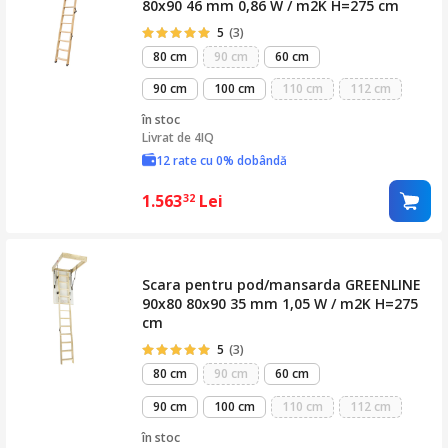
80x90 46 mm 0,86 W / m2K H=275 cm
5
(3)
80 cm
90 cm
60 cm
90 cm
100 cm
110 cm
112 cm
în stoc
Livrat de
4IQ
12 rate cu 0% dobândă
1.563
Lei
32
Scara pentru pod/mansarda GREENLINE
90x80 80x90 35 mm 1,05 W / m2K H=275
cm
5
(3)
80 cm
90 cm
60 cm
90 cm
100 cm
110 cm
112 cm
în stoc