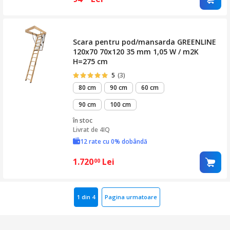
Scara pentru pod/mansarda GREENLINE
120x70 70x120 35 mm 1,05 W / m2K
H=275 cm
5
(3)
80 cm
90 cm
60 cm
90 cm
100 cm
în stoc
Livrat de
4IQ
12 rate cu 0% dobândă
1.720
Lei
00
1 din 4
Pagina urmatoare