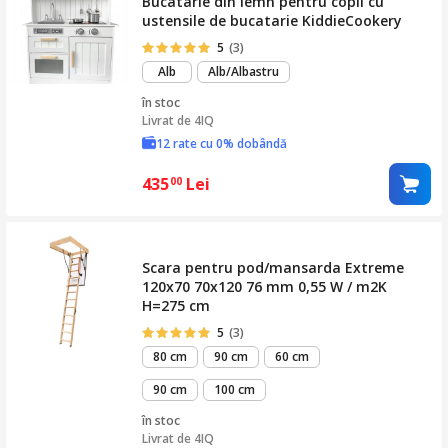
Bucatarie din lemn pentru copii cu
ustensile de bucatarie KiddieCookery
5
(3)
Alb
Alb/Albastru
în stoc
Livrat de
4IQ
12 rate cu 0% dobândă
435
Lei
00
Scara pentru pod/mansarda Extreme
120x70 70x120 76 mm 0,55 W / m2K
H=275 cm
5
(3)
80 cm
90 cm
60 cm
90 cm
100 cm
în stoc
Livrat de
4IQ