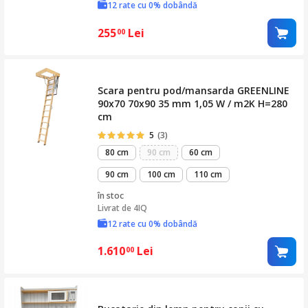
12 rate cu 0% dobândă
255
Lei
00
Scara pentru pod/mansarda GREENLINE
90x70 70x90 35 mm 1,05 W / m2K H=280
cm
5
(3)
80 cm
90 cm
60 cm
90 cm
100 cm
110 cm
în stoc
Livrat de
4IQ
12 rate cu 0% dobândă
1.610
Lei
00