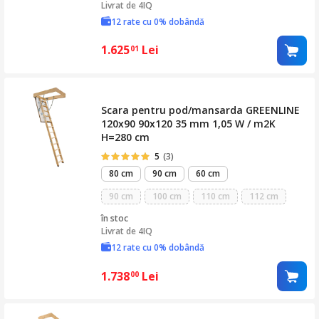
Livrat de
4IQ
12 rate cu 0% dobândă
1.625
Lei
01
Scara pentru pod/mansarda GREENLINE
120x90 90x120 35 mm 1,05 W / m2K
H=280 cm
5
(3)
80 cm
90 cm
60 cm
90 cm
100 cm
110 cm
112 cm
în stoc
Livrat de
4IQ
12 rate cu 0% dobândă
1.738
Lei
00