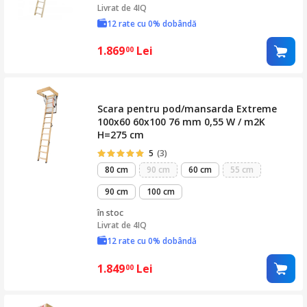
Livrat de
4IQ
12 rate cu 0% dobândă
1.869
Lei
00
Scara pentru pod/mansarda Extreme
100x60 60x100 76 mm 0,55 W / m2K
H=275 cm
5
(3)
80 cm
90 cm
60 cm
55 cm
90 cm
100 cm
în stoc
Livrat de
4IQ
12 rate cu 0% dobândă
1.849
Lei
00