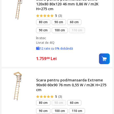
120x80 80x120 46 mm 0,86 W / m2K
H=275 cm
5
(3)
80 cm
90 cm
60 cm
90 cm
100 cm
110 cm
în stoc
Livrat de
4IQ
12 rate cu 0% dobândă
1.759
Lei
00
Scara pentru pod/mansarda Extreme
90x60 60x90 76 mm 0,55 W / m2K H=275
cm
5
(3)
80 cm
90 cm
60 cm
90 cm
100 cm
110 cm