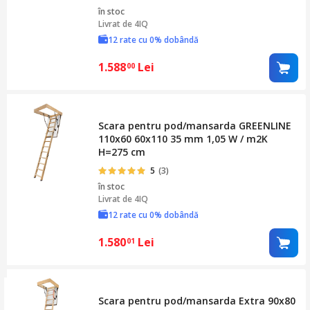
în stoc
Livrat de
4IQ
12 rate cu 0% dobândă
1.588
Lei
00
Scara pentru pod/mansarda GREENLINE
110x60 60x110 35 mm 1,05 W / m2K
H=275 cm
5
(3)
în stoc
Livrat de
4IQ
12 rate cu 0% dobândă
1.580
Lei
01
Scara pentru pod/mansarda Extra 90x80