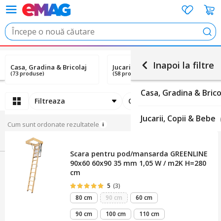
Cau
Inapoi la filtre
Casa, Gradina & Bricolaj
Jucarii, Copii & Bebe
(73 produse)
(58 produse)
Casa, Gradina & Brico
Filtreaza
Ordoneaza
Jucarii, Copii & Bebe
Cum sunt ordonate rezultatele
Scara pentru pod/mansarda GREENLINE
90x60 60x90 35 mm 1,05 W / m2K H=280
cm
5
(3)
80 cm
90 cm
60 cm
90 cm
100 cm
110 cm