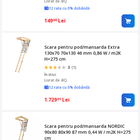
Livrat de
4IQ
12 rate cu 0% dobândă
149
Lei
00
Scara pentru pod/mansarda Extra
130x70 70x130 46 mm 0,86 W / m2K
H=275 cm
3
(1)
în stoc
Livrat de
4IQ
12 rate cu 0% dobândă
1.729
Lei
01
Scara pentru pod/mansarda NORDIC
90x80 80x90 87 mm 0,44 W / m2K H=275
cm