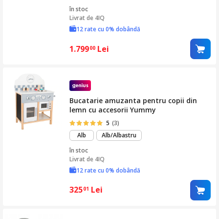
în stoc
Livrat de
4IQ
12 rate cu 0% dobândă
1.799
Lei
00
Bucatarie amuzanta pentru copii din
lemn cu accesorii Yummy
5
(3)
Alb
Alb/Albastru
în stoc
Livrat de
4IQ
12 rate cu 0% dobândă
325
Lei
01