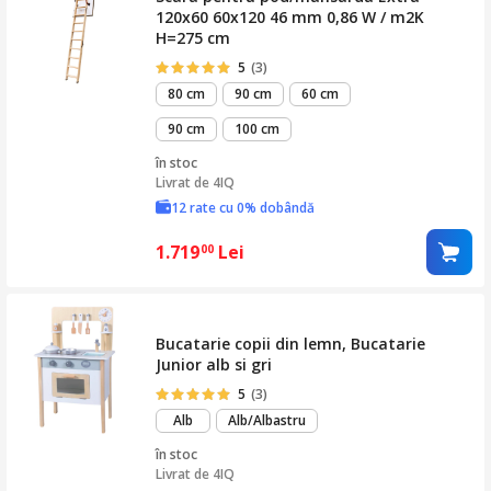
120x60 60x120 46 mm 0,86 W / m2K
H=275 cm
5
(3)
80 cm
90 cm
60 cm
90 cm
100 cm
în stoc
Livrat de
4IQ
12 rate cu 0% dobândă
1.719
Lei
00
Bucatarie copii din lemn, Bucatarie
Junior alb si gri
5
(3)
Alb
Alb/Albastru
în stoc
Livrat de
4IQ