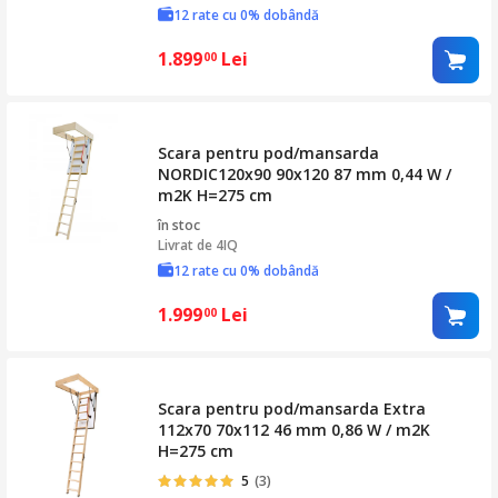
12 rate cu 0% dobândă
1.899
Lei
00
Scara pentru pod/mansarda
NORDIC120x90 90x120 87 mm 0,44 W /
m2K H=275 cm
în stoc
Livrat de
4IQ
12 rate cu 0% dobândă
1.999
Lei
00
Scara pentru pod/mansarda Extra
112x70 70x112 46 mm 0,86 W / m2K
H=275 cm
5
(3)