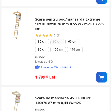
Scara pentru pod/mansarda Extreme
90x70 70x90 76 mm 0,55 W / m2K H=275
cm
5
(3)
80 cm
90 cm
60 cm
90 cm
100 cm
110 cm
în stoc
Livrat de
4IQ
12 rate cu 0% dobândă
1.799
Lei
00
Scara de mansarda 4STEP NORDIC
140x70 87 mm 0,44 W/m2K
în stoc