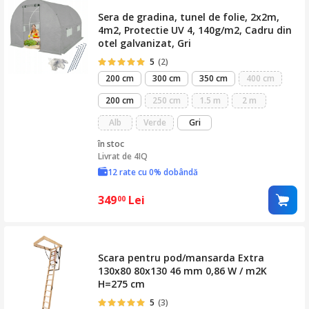
Sera de gradina, tunel de folie, 2x2m,
4m2, Protectie UV 4, 140g/m2, Cadru din
otel galvanizat, Gri
5
(2)
200 cm
300 cm
350 cm
400 cm
200 cm
250 cm
1.5 m
2 m
Alb
Verde
Gri
în stoc
Livrat de
4IQ
12 rate cu 0% dobândă
349
Lei
00
Scara pentru pod/mansarda Extra
130x80 80x130 46 mm 0,86 W / m2K
H=275 cm
5
(3)