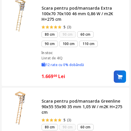
Scara pentru pod/mansarda Extra
100x70 70x100 46 mm 0,86 W / m2K
H=275 cm
5
(3)
80 cm
90 cm
60 cm
90 cm
100 cm
110 cm
în stoc
Livrat de
4IQ
12 rate cu 0% dobândă
1.669
Lei
00
Scara pentru pod/mansarda Greenline
90x55 55x90 35 mm 1,05 W / m2K H=275
cm
5
(3)
80 cm
90 cm
60 cm