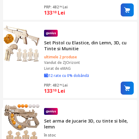
PRP: 482
Lei
79
133
Lei
10
Set Pistol cu Elastice, din Lemn, 3D, cu
Tinte si Munitie
ultimele 2 produse
Vandut de
ZJOrizont
Livrat de eMAG
12 rate cu 0% dobândă
PRP: 482
Lei
79
133
Lei
10
Set arma de jucarie 3D, cu tinte si bile,
lemn
în stoc