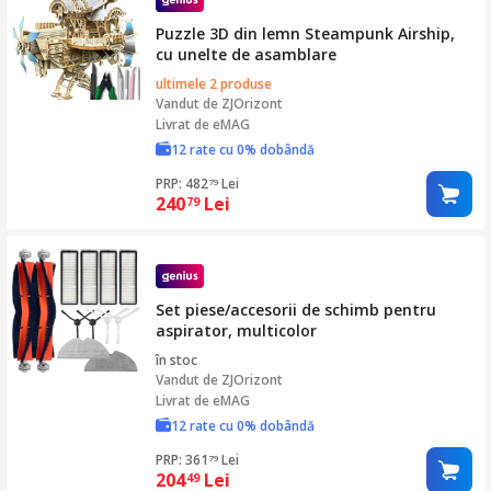
Puzzle 3D din lemn Steampunk Airship,
cu unelte de asamblare
ultimele 2 produse
Vandut de
ZJOrizont
Livrat de eMAG
12 rate cu 0% dobândă
PRP: 482
Lei
79
240
Lei
79
Set piese/accesorii de schimb pentru
aspirator, multicolor
în stoc
Vandut de
ZJOrizont
Livrat de eMAG
12 rate cu 0% dobândă
PRP: 361
Lei
79
204
Lei
49