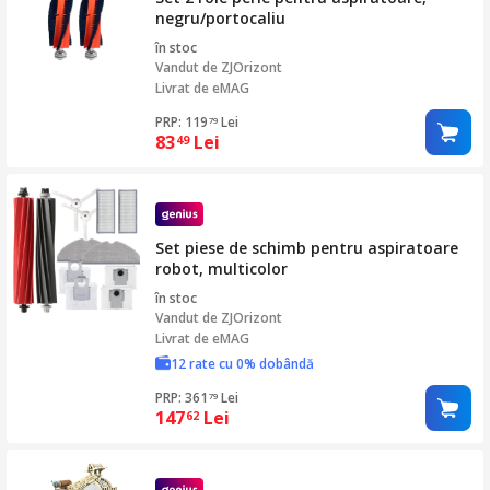
negru/portocaliu
în stoc
Vandut de
ZJOrizont
Livrat de eMAG
PRP: 119
Lei
79
83
Lei
49
Set piese de schimb pentru aspiratoare
robot, multicolor
în stoc
Vandut de
ZJOrizont
Livrat de eMAG
12 rate cu 0% dobândă
PRP: 361
Lei
79
147
Lei
62