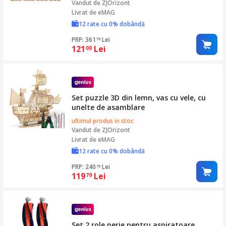
Vandut de
ZJOrizont
Livrat de eMAG
12 rate cu 0% dobândă
PRP: 361
Lei
79
121
Lei
00
Set puzzle 3D din lemn, vas cu vele, cu
unelte de asamblare
ultimul produs in stoc
Vandut de
ZJOrizont
Livrat de eMAG
12 rate cu 0% dobândă
PRP: 240
Lei
79
119
Lei
79
Set 2 role perie pentru aspiratoare,