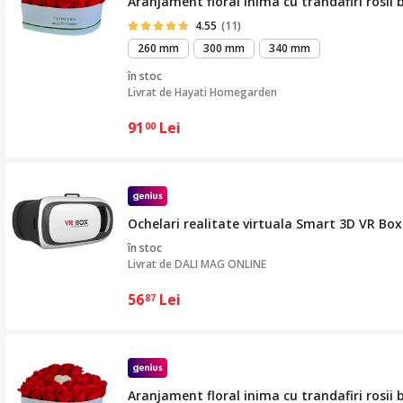
Aranjament floral inima cu trandafiri rosii b
4.55
(11)
260 mm
300 mm
340 mm
în stoc
Livrat de
Hayati Homegarden
91
Lei
00
Ochelari realitate virtuala Smart 3D VR Box 
în stoc
Livrat de
DALI MAG ONLINE
56
Lei
87
Aranjament floral inima cu trandafiri rosii b