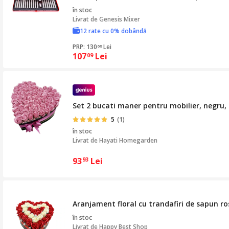
în stoc
Livrat de
Genesis Mixer
12 rate cu 0% dobândă
PRP: 130
Lei
68
107
Lei
09
Set 2 bucati maner pentru mobilier, negru
5
(1)
în stoc
Livrat de
Hayati Homegarden
93
Lei
93
Aranjament floral cu trandafiri de sapun ros
în stoc
Livrat de
Happy Best Shop