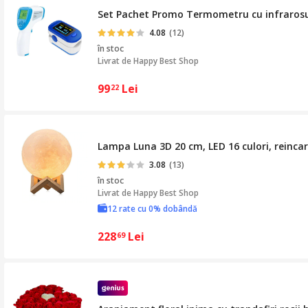
Set Pachet Promo Termometru cu infrarosu 
4.08
(12)
în stoc
Livrat de
Happy Best Shop
99
Lei
22
Lampa Luna 3D 20 cm, LED 16 culori, reinca
3.08
(13)
în stoc
Livrat de
Happy Best Shop
12 rate cu 0% dobândă
228
Lei
69