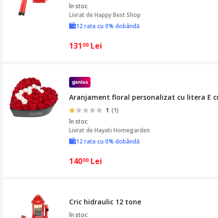
în stoc
Livrat de
Happy Best Shop
12 rate cu 0% dobândă
131
Lei
00
Aranjament floral personalizat cu litera E 
1
(1)
în stoc
Livrat de
Hayati Homegarden
12 rate cu 0% dobândă
140
Lei
00
Cric hidraulic 12 tone
în stoc