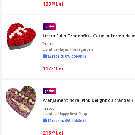
120
Lei
00
Litera F din Trandafiri - Cutie in forma de 
în stoc
Livrat de
Hayati Homegarden
12 rate cu 0% dobândă
117
Lei
67
Aranjament floral Pink Delight cu trandafiri
în stoc
Livrat de
Happy Best Shop
12 rate cu 0% dobândă
216
Lei
59