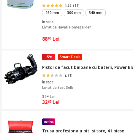
4.55
(11)
260 mm
300 mm
340 mm
în stoc
Livrat de
Hayati Homegarden
88
Lei
00
-5%
Smart Deals
Pistol de facut baloane cu baterii, Power B
2
(1)
în stoc
Livrat de
Best Sells
34
Lei
46
32
Lei
67
Trusa profesionala biti si torx, 41 piese