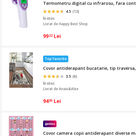
Termometru digital cu infrarosu, fara cont
4.5
(12)
în stoc
Livrat de
Happy Best Shop
99
Lei
22
Top Favorite
Covor antiderapant bucatarie, tip traversa
3.5
(6)
în stoc
Livrat de
Anais&Alex
94
Lei
05
Covor camera copii antiderapant diverse m