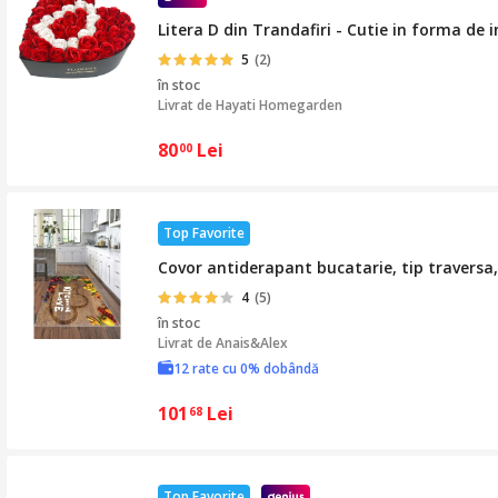
Litera D din Trandafiri - Cutie in forma de
5
(2)
în stoc
Livrat de
Hayati Homegarden
80
Lei
00
Top Favorite
Covor antiderapant bucatarie, tip traversa
4
(5)
în stoc
Livrat de
Anais&Alex
12 rate cu 0% dobândă
101
Lei
68
Top Favorite