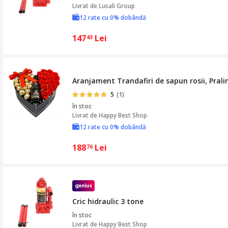
Livrat de
Lusali Group
12 rate cu 0% dobândă
147
Lei
43
Aranjament Trandafiri de sapun rosii, Pral
5
(1)
în stoc
Livrat de
Happy Best Shop
12 rate cu 0% dobândă
188
Lei
76
Cric hidraulic 3 tone
în stoc
Livrat de
Happy Best Shop