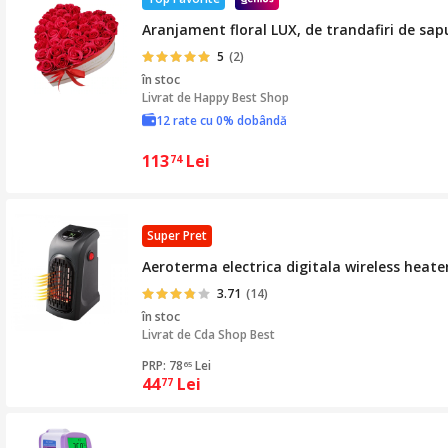
Aranjament floral LUX, de trandafiri de sa
5
(2)
în stoc
Livrat de
Happy Best Shop
12 rate cu 0% dobândă
113
Lei
74
Super Pret
Aeroterma electrica digitala wireless heate
3.71
(14)
în stoc
Livrat de
Cda Shop Best
PRP: 78
Lei
65
44
Lei
77