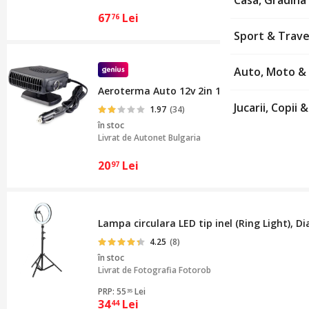
Casa, Gradina 
67
Lei
76
Sport & Trav
Auto, Moto &
Aeroterma Auto 12v 2in 1 Ventilator+Incalz
Jucarii, Copii
1.97
(34)
în stoc
Livrat de
Autonet Bulgaria
20
Lei
97
Lampa circulara LED tip inel (Ring Light), D
4.25
(8)
în stoc
Livrat de
Fotografia Fotorob
PRP: 55
Lei
35
34
Lei
44