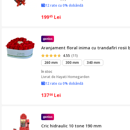
12 rate cu 0% dobândă
199
Lei
65
Aranjament floral inima cu trandafiri rosii b
4.55
(11)
260 mm
300 mm
340 mm
în stoc
Livrat de
Hayati Homegarden
12 rate cu 0% dobândă
137
Lei
00
Cric hidraulic 10 tone 190 mm