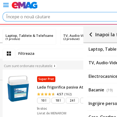
Inapoi la 
Laptop, Tablete & Telefoane
TV, Audio-Video & Foto
(1 produs)
(2 produse)
Laptop, Tabl
Filtreaza
TV, Audio-Vid
Cum sunt ordonate rezultatele
Electrocasnic
Super Pret
Lada frigorifica pasiva Atlantic F1, 24 Litri
Bacanie
(19)
4.57
(162)
10 l
18 l
24 l
30 l
Ingrijire per
în stoc
Livrat de
MENAROM