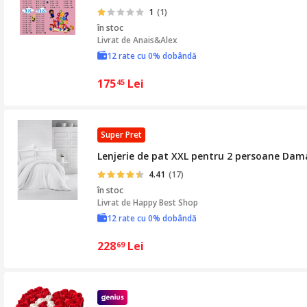
1
(1)
în stoc
Livrat de
Anais&Alex
12 rate cu 0% dobândă
175
Lei
45
Super Pret
Lenjerie de pat XXL pentru 2 persoane Dam
4.41
(17)
în stoc
Livrat de
Happy Best Shop
12 rate cu 0% dobândă
228
Lei
69