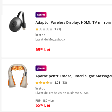
Adaptor Wireless Display, HDMI, TV mirrori
1
(1)
în stoc
Livrat de
Megashopx
69
Lei
00
Aparat pentru masaj umeri si gat Massager
4.08
(53)
în stoc
Livrat de
Trade Vision Business SB SRL
PRP: 180
Lei
00
65
Lei
00