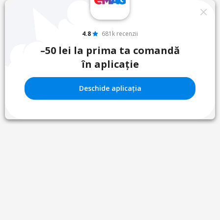
4.8
681k recenzii
–50 lei la prima ta comandă
în aplicație
Deschide aplicația