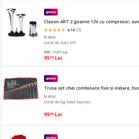
Claxon ART 2 goarne 12V cu compresor, sunet
4.14
(7)
în stoc
Livrat de
Auto SSF
PRP: 119
Lei
79
95
Lei
59
Trusa set chei combinate fixe si inelare, hu
în stoc
Livrat de
Gg Sales Express
99
Lei
00