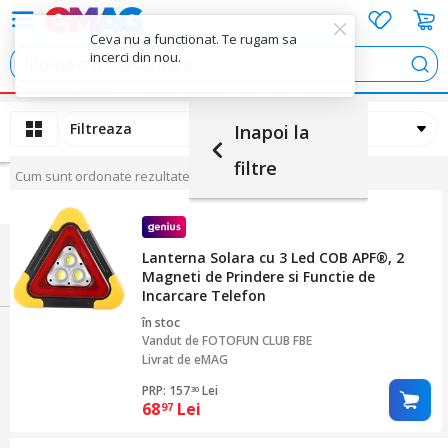
Ceva nu a functionat. Te rugam sa
incerci din nou.
Cau
Filtreaza
Ordoneaza
Inapoi la
filtre
Cum sunt ordonate rezultatele
Sport & Travel
(1)
Lanterna Solara cu 3 Led COB APF®, 2
Magneti de Prindere si Functie de
Incarcare Telefon
în stoc
Vandut de
FOTOFUN CLUB FBE
Livrat de eMAG
PRP: 157
Lei
30
68
Lei
97