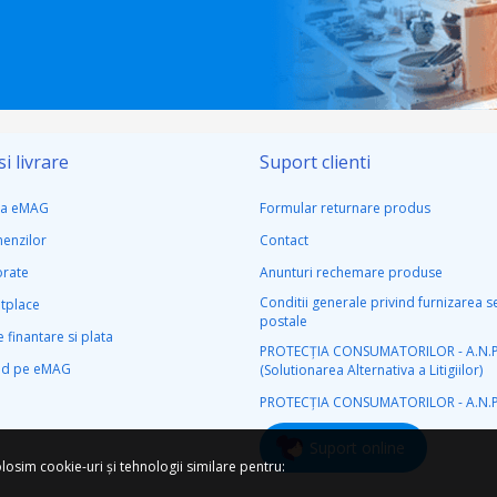
i livrare
Suport clienti
la eMAG
Formular returnare produs
menzilor
Contact
rate
Anunturi rechemare produse
Conditii generale privind furnizarea se
tplace
postale
 finantare si plata
PROTECŢIA CONSUMATORILOR - A.N.P.
nd pe eMAG
(Solutionarea Alternativa a Litigiilor)
PROTECŢIA CONSUMATORILOR - A.N.P
Suport online
losim cookie-uri și tehnologii similare pentru: