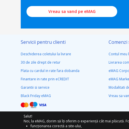
Vreau sa vand pe eMAG
Servicii pentru clienti
Comenzi s
Deschiderea coletului la livrare
Contul meu 
30 de zile drept de retur
Livrarea co
Plata cu cardul in rate fara dobanda
eMAG Corpo
Finantare in rate prin eCREDIT
eMAG Marke
Garantii si service
Modalitati de
Black Friday eMAG
Vreau sa va
Salut!
Noi, la eMAG, dorim să îți oferim o experiență cât mai plăcută. Fo
funcționarea corectă a site-ului,