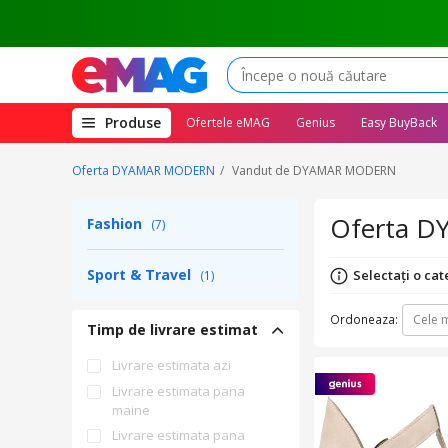
(deschide
Produse
Ofertele eMAG
Genius
Easy BuyBack
megameniul)
Oferta DYAMAR MODERN
Vandut de DYAMAR MODERN
Oferta 
Fashion
(7)
Sport & Travel
Selectați o cat
(1)
Ordoneaza:
Cele m
Timp de livrare estimat
Livrare estimata azi
Livrare estimata pana
maine
Livrare estimata pana