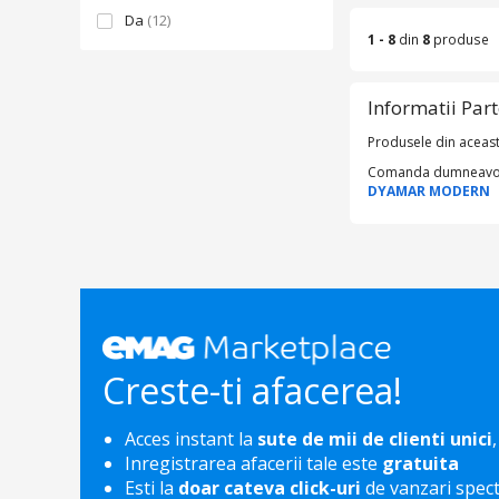
Da
(12)
1 - 8
din
8
produse
Informatii Par
Produsele din aceas
Comanda dumneavoastr
DYAMAR MODERN
Creste-ti afacerea!
Acces instant la
sute de mii de clienti unici
,
Inregistrarea afacerii tale este
gratuita
Esti la
doar cateva click-uri
de vanzari spec