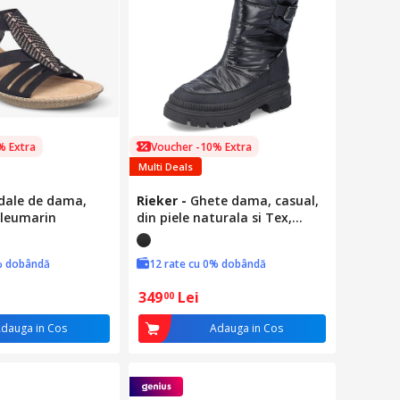
% Extra
Voucher -10% Extra
Multi Deals
dale de dama,
Rieker
-
Ghete dama, casual,
Bleumarin
din piele naturala si Tex,
negru, Negru
% dobândă
12 rate cu 0% dobândă
349
Lei
00
dauga in Cos
Adauga in Cos