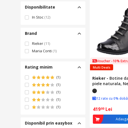
Disponibilitate
In Stoc
(12)
Brand
Rieker
(11)
Maria Conti
(1)
Voucher -10% Extr
Rating minim
Multi Deals
(1)
Rieker
-
Botine d
piele naturala, N
(1)
(1)
12 rate cu 0% dob
(1)
(1)
419
Lei
00
Adauga
Disponibil prin easybox