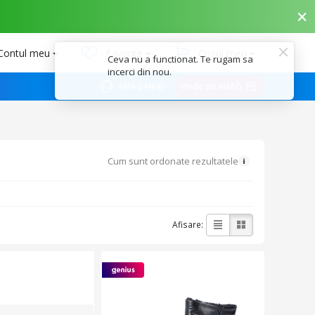
Contul meu
Favorite
Coșul meu
Ceva nu a functionat. Te rugam sa
incerci din nou.
eMAG Help
Vinde pe eMAG
Cum sunt ordonate rezultatele
Afisare: