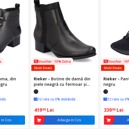
a
Voucher -10% Extra
Voucher -10
Multi Deals
Multi Deals
ama, din
Rieker
-
Botine de damă din
Rieker
-
Pan
egru
piele neagră cu fermoar și
negru
membrană hidrofugă 78658-
00
ândă
12 rate cu 0% dobândă
12 rate cu 0
419
Lei
339
Lei
00
00
 in Cos
Adauga in Cos
A