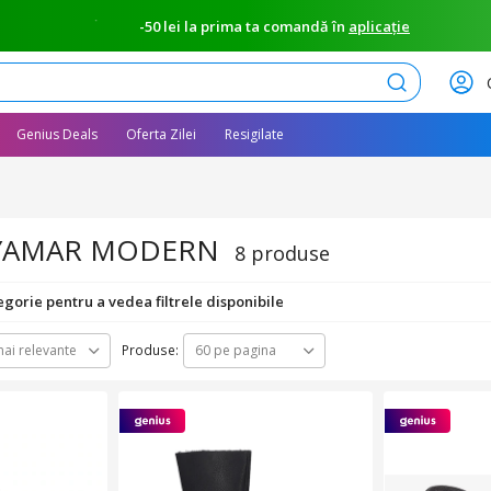
-50 lei la prima ta comandă în
aplicație
Caută
Genius Deals
Oferta Zilei
Resigilate
DYAMAR MODERN
8 produse
egorie pentru a vedea filtrele disponibile
Produse:
ai relevante
60 pe pagina