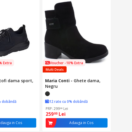
% Extra
Voucher -10% Extra
Multi Deals
tofi dama sport,
Maria Conti
-
Ghete dama,
Negru
% dobândă
12 rate cu 0% dobândă
PRP: 299
Lei
00
259
Lei
00
dauga in Cos
Adauga in Cos