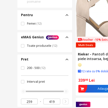
poimaine
Pentru
Femei
(12)
eMAG Genius
Voucher -10% Extr
Multi Deals
Toate produsele
(12)
Rieker
-
Pantofi 
piele intoarsa, bej
Pret
200 - 500
(12)
12 rate cu 0% dob
339
Lei
00
Interval pret
Adauga