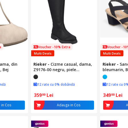
a
Voucher -10% Extra
Voucher -10
Multi Deals
Multi Deals
dama, din
Rieker
-
Cizme casual, dama,
Rieker
-
San
, Bej
Z9176-00 negru, piele
bleumarin, 
ecologica``, Negru, 36
ândă
12 rate cu 0% dobândă
12 rate cu 0
359
Lei
349
Lei
00
00
 in Cos
Adauga in Cos
A