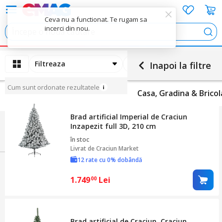
Ceva nu a functionat. Te rugam sa
incerci din nou.
Cau
Filtreaza
Ordoneaza
Inapoi la filtre
Cum sunt ordonate rezultatele
Casa, Gradina & Bricol
Brad artificial Imperial de Craciun
Inzapezit full 3D, 210 cm
în stoc
Livrat de
Craciun Market
12 rate cu 0% dobândă
1.749
Lei
00
Brad artificial de Craciun, Craciun