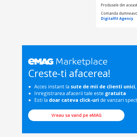
Produsele din aceasta
Comanda dumneavoastr
Digitalfit Agency
Creste-ti afacerea!
Acces instant la
sute de mii de clienti unici
,
Inregistrarea afacerii tale este
gratuita
Esti la
doar cateva click-uri
de vanzari spec
Vreau sa vand pe eMAG