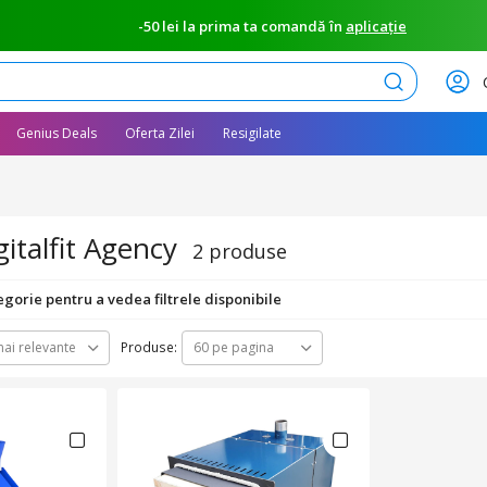
-50 lei la prima ta comandă în
aplicație
Caută
Genius Deals
Oferta Zilei
Resigilate
italfit Agency
2 produse
egorie pentru a vedea filtrele disponibile
Produse:
ai relevante
60 pe pagina