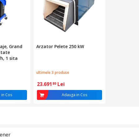
aje, Grand
Arzator Pelete 250 kW
itate
h, 1 sita
ultimele 3 produse
23.691
Lei
80
 in Cos
Adauga in Cos
tener