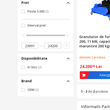
Pret
Peste 5.000
(2)
Interval pret
Granulator de fur
200, 11 kW, capac
maruntire 200 kg/
ultimele 2 produse
Disponibilitate
24.200
Lei
00
In Stoc
(2)
Adauga
Brand
OEM
(2)
1 - 2
din
2
produse
Informatii Par