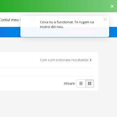
Contul meu
Favorite
Coșul meu
Ceva nu a functionat. Te rugam sa
incerci din nou.
eMAG Help
Vinde pe eMAG
Cum sunt ordonate rezultatele
Afisare: