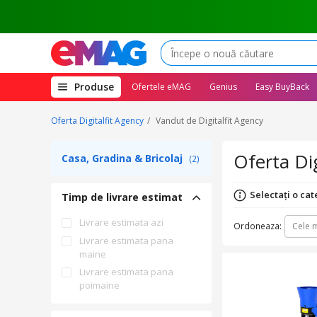
(deschide
Produse
Ofertele eMAG
Genius
Easy BuyBack
megameniul)
Oferta Digitalfit Agency
Vandut de Digitalfit Agency
Oferta Dig
Casa, Gradina & Bricolaj
(2)
Selectați o cat
Timp de livrare estimat
Livrare estimata azi
Ordoneaza:
Cele m
Livrare estimata pana
maine
Livrare estimata pana
poimaine