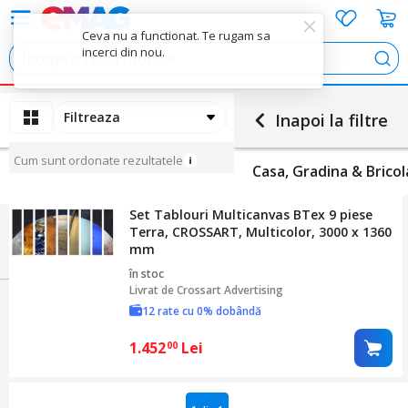
Ceva nu a functionat. Te rugam sa
incerci din nou.
Cau
Filtreaza
Ordoneaza
Inapoi la filtre
Cum sunt ordonate rezultatele
Casa, Gradina & Bricol
Set Tablouri Multicanvas BTex 9 piese
Terra, CROSSART, Multicolor, 3000 x 1360
mm
în stoc
Livrat de
Crossart Advertising
12 rate cu 0% dobândă
1.452
Lei
00