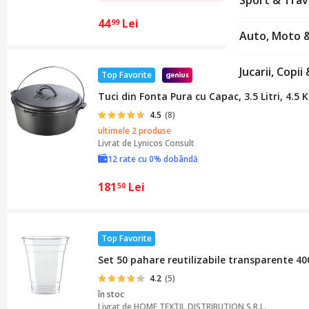
Sport & Tra
44
Lei
99
Auto, Moto 
Jucarii, Copi
Top Favorite
Tuci din Fonta Pura cu Capac, 3.5 Litri, 4.
4.5
(8)
ultimele 2 produse
Livrat de
Lynicos Consult
12 rate cu 0% dobândă
181
Lei
50
Top Favorite
Set 50 pahare reutilizabile transparente 40
4.2
(5)
în stoc
Livrat de
HOME TEXTIL DISTRIBUTION S.R.L.