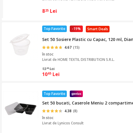
8
Lei
25
Top Favorite
-19%
Smart Deals
Set 50 Sosiere Plastic cu Capac, 120 ml, D
4.67
(15)
în stoc
Livrat de
HOME TEXTIL DISTRIBUTION S.R.L.
13
Lei
26
10
Lei
65
Top Favorite
Set 50 bucati, Caserole Meniu 2 compartim
4.38
(8)
în stoc
Livrat de
Lynicos Consult