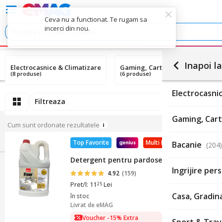
Ceva nu a functionat. Te rugam sa
incerci din nou.
Inapoi la
Electrocasnice & Climatizare
Gaming, Carti & Birotica
(8 produse)
(6 produse)
Electrocasni
Filtreaza
Gaming, Cart
Cum sunt ordonate rezultatele
Top Favorite
Multi Deals
Bacanie
(204)
Detergent pentru pardoseala Sano Floor Fre
Ingrijire pe
4.92
(159)
Pret/l: 11
Lei
25
Casa, Gradina
în stoc
Livrat de
eMAG
Voucher -15% Extra