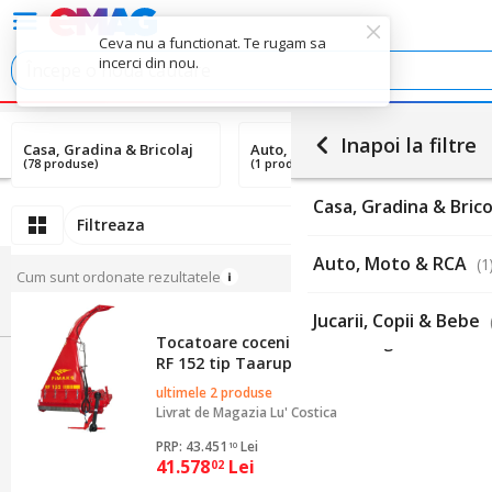
Ceva nu a functionat. Te rugam sa
incerci din nou.
Inapoi la filtre
Casa, Gradina & Bricolaj
Auto, Moto & RCA
Ju
(78 produse)
(1 produs)
(4
Casa, Gradina & Brico
Filtreaza
Ordoneaza
1
Auto, Moto & RCA
(1
Cum sunt ordonate rezultatele
Jucarii, Copii & Bebe
Tocatoare coceni si resturi vegetale cu aru
RF 152 tip Taarup
ultimele 2 produse
Livrat de
Magazia Lu' Costica
PRP: 43.451
Lei
10
41.578
Lei
02