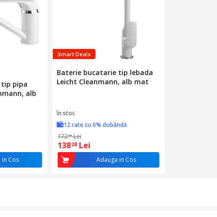
Smart Deals
Baterie bucatarie tip lebada
Leicht Cleanmann, alb mat
 tip pipa
anmann, alb
în stoc
12 rate cu 0% dobândă
172
Lei
85
138
Lei
28
 in Cos
Adauga in Cos