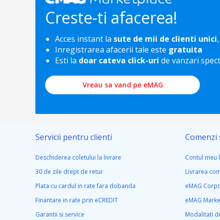
Creste-ti afacerea!
Acces instant la
sute de mii de clienti unici
,
Inregistrarea afacerii tale este
gratuita
Esti la
doar cateva click-uri
de vanzari spec
Vreau sa vand pe eMAG
Servicii pentru clienti
Comenzi s
Deschiderea coletului la livrare
Contul meu 
30 de zile drept de retur
Livrarea co
Plata cu cardul in rate fara dobanda
eMAG Corpo
Finantare in rate prin eCREDIT
eMAG Marke
Garantii si service
Modalitati de