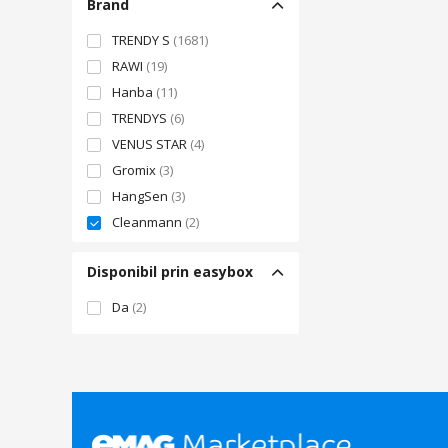
Brand
TRENDY S
(1681)
RAWI
(19)
Hanba
(11)
TRENDYS
(6)
VENUS STAR
(4)
Gromix
(3)
HangSen
(3)
Cleanmann
(2)
Pro Nutrition
(1)
Disponibil prin easybox
TOLSEN
(1)
The Juice
(1)
Da
(2)
OEM
(2)