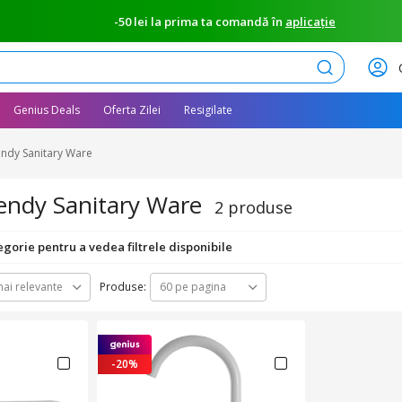
-50 lei la prima ta comandă în
aplicație
Caută
Genius Deals
Oferta Zilei
Resigilate
ndy Sanitary Ware
endy Sanitary Ware
2 produse
egorie pentru a vedea filtrele disponibile
Produse:
ai relevante
60 pe pagina
-20%