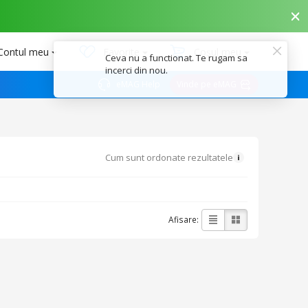
Contul meu
Favorite
Coșul meu
Ceva nu a functionat. Te rugam sa
incerci din nou.
eMAG Help
Vinde pe eMAG
Cum sunt ordonate rezultatele
Afisare: