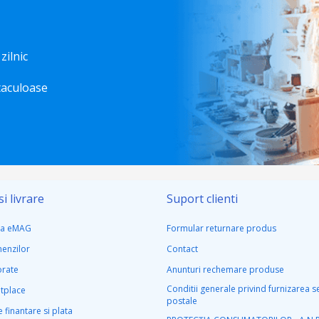
 zilnic
taculoase
i livrare
Suport clienti
la eMAG
Formular returnare produs
menzilor
Contact
rate
Anunturi rechemare produse
Conditii generale privind furnizarea se
tplace
postale
 finantare si plata