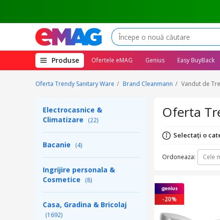
(deschide
Produse
Ofertele eMAG
Genius
Easy BuyBack
megameniul)
Oferta Trendy Sanitary Ware
Brand Cleanmann
Vandut de Tre
Oferta Tr
Electrocasnice &
Climatizare
(22)
Selectați o cat
Bacanie
(4)
Ordoneaza:
Cele m
Ingrijire personala &
Cosmetice
(8)
-20%
Casa, Gradina & Bricolaj
(1692)