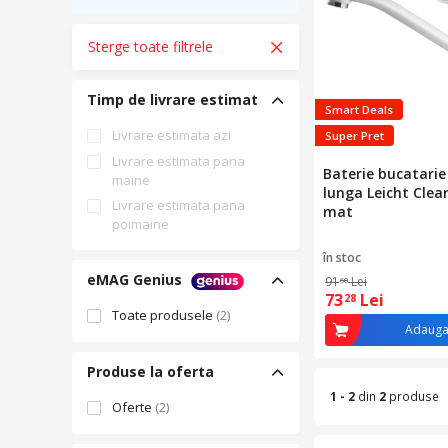
Sterge toate filtrele
Timp de livrare estimat
Smart Deals
Livrare estimata azi
Super Pret
Livrare estimata pana
Baterie bucatarie
maine
lunga Leicht Cle
Livrare estimata pana
mat
poimaine
în stoc
eMAG Genius
91
Lei
60
73
Lei
28
Toate produsele
(2)
Adauga
Produse la oferta
1 - 2
din
2
produse
Oferte
(2)