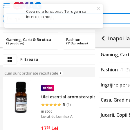
Ceva nu a functionat. Te rugam sa
incerci din nou.
Inapoi la
Gaming, Carti & Birotica
Fashion
I
(2 produse)
(113 produse)
(2
Gaming, Cart
Filtreaza
Fashion
(113)
Cum sunt ordonate rezultatele
Ingrijire pe
Ulei esential aromaterapie Menta, Ancient
Casa, Gradina
5
(1)
în stoc
Jucarii, Copi
Livrat de
Lomilux A
17
Lei
55