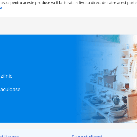
a pentru aceste produse va fi facturata si livrata direct de catre acest parte
ca
 zilnic
taculoase
i livrare
Suport clienti