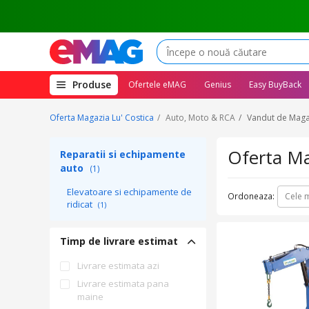
(deschide
Produse
Ofertele eMAG
Genius
Easy BuyBack
megameniul)
Oferta Magazia Lu' Costica
Auto, Moto & RCA
Vandut de Magaz
Oferta Ma
Reparatii si echipamente
auto
(1)
Elevatoare si echipamente de
Ordoneaza:
Cele m
ridicat
(1)
Timp de livrare estimat
Livrare estimata azi
Livrare estimata pana
maine