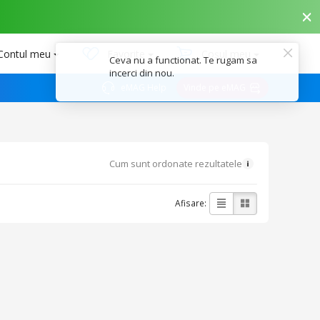
Contul meu
Favorite
Coșul meu
Ceva nu a functionat. Te rugam sa
incerci din nou.
eMAG Help
Vinde pe eMAG
Cum sunt ordonate rezultatele
Afisare: