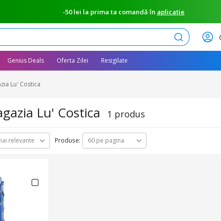
-50 lei la prima ta comandă în
aplicație
Caută
Genius Deals
Oferta Zilei
Resigilate
ia Lu' Costica
gazia Lu' Costica
1 produs
Produse:
ai relevante
60 pe pagina