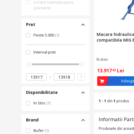
Livrare estimata pana
poimaine
Pret
Macara hidraulica
Peste 5.000
(1)
compatibila MIG 
Interval pret
în stoc
13.917
Lei
42
Adauga
Disponibilitate
1 - 1
din
1
produs
In Stoc
(1)
Informatii Par
Brand
Produsele din aceast
Bufer
(1)