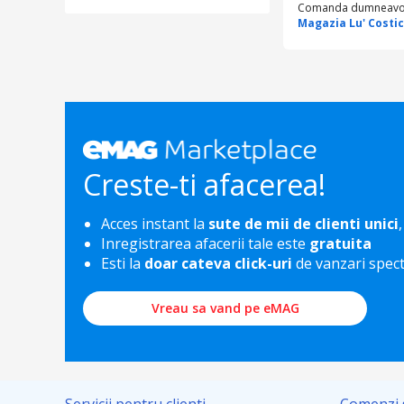
Comanda dumneavoastr
Magazia Lu' Costi
Creste-ti afacerea!
Acces instant la
sute de mii de clienti unici
,
Inregistrarea afacerii tale este
gratuita
Esti la
doar cateva click-uri
de vanzari spec
Vreau sa vand pe eMAG
Servicii pentru clienti
Comenzi s