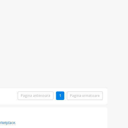
Pagina anterioara
1
Pagina urmatoare
ketplace.