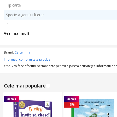
Tip carte
Specie a genului literar
Autor
Vezi mai mult
DIMENSIUNI
Numar pagini
Brand:
Cartemma
Informatii conformitate produs
Dimensiune (mm)
eMAG.ro face eforturi permanente pentru a păstra acurateţea informaţiilor din
Cele mai populare
-5%