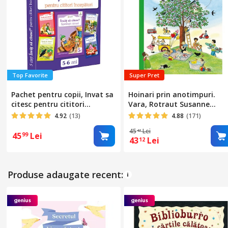
Top Favorite
Super Pret
Pachet pentru copii, Invat sa
Hoinari prin anotimpuri.
citesc pentru cititori
Vara, Rotraut Susanne
incepatori, 5-6 ani, vol.1, 5
Berner
4.92
(13)
4.88
(171)
carti
45
Lei
42
45
Lei
99
43
Lei
12
Produse adaugate recent: