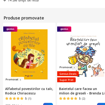
14 zile drept de retur
Produse promovate
Pro
movat
Genius Deals
Pro
mova
t
Super Pret
Alfabetul povestirilor cu talc,
Baietelul care facea un
Rodica Chiriacescu
milion de greseli - Brenda Li
5
(1)
5
(2)