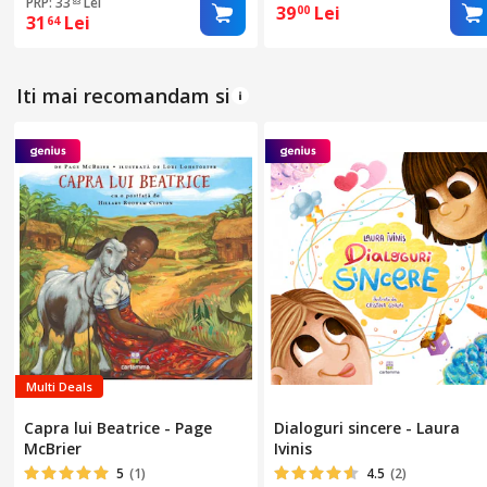
PRP: 33
Lei
83
39
Lei
00
31
Lei
64
Iti mai recomandam si
Multi Deals
Capra lui Beatrice - Page
Dialoguri sincere - Laura
McBrier
Ivinis
5
(1)
4.5
(2)