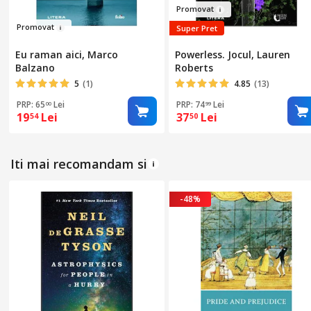
Pr
o
m
ovat
Pr
omov
at
Super Pret
Eu raman aici, Marco
Powerless. Jocul, Lauren
Balzano
Roberts
5
(1)
4.85
(13)
PRP: 65
Lei
PRP: 74
Lei
00
99
19
Lei
37
Lei
54
50
Iti mai recomandam si
-48%