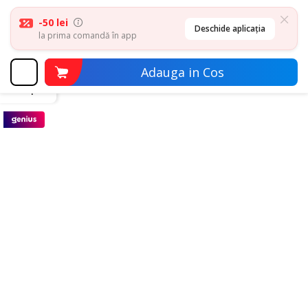
-50 lei
Deschide aplicația
la prima comandă în app
Adauga in Cos
inapoi
Librarie online
Beletristica
Fictiune
Fictiune W W NO