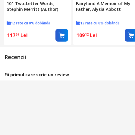
101 Two-Letter Words,
Fairyland A Memoir of My
Stephin Merritt (Author)
Father, Alysia Abbott
12 rate cu 0% dobândă
12 rate cu 0% dobândă
117
Lei
109
Lei
57
12
Recenzii
Fii primul care scrie un review
Spune-ti parerea acordand o nota produsului
Acorda o nota
Rating: