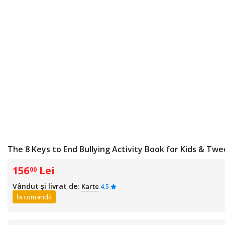
The 8 Keys to End Bullying Activity Book for Kids & Twe
156
Lei
00
Vândut și livrat de:
Karte
4.5
la comandă