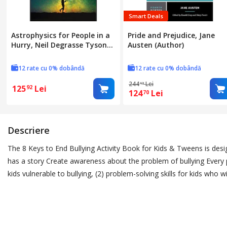
Smart Deals
Astrophysics for People in a
Pride and Prejudice, Jane
Hurry, Neil Degrasse Tyson
Austen (Author)
(Author)
12 rate cu 0% dobândă
12 rate cu 0% dobândă
244
Lei
13
125
Lei
92
124
Lei
70
Descriere
The 8 Keys to End Bullying Activity Book for Kids & Tweens is desi
has a story Create awareness about the problem of bullying Every p
kids vulnerable to bullying, (2) problem-solving skills for kids who w