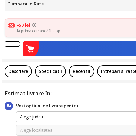
Cumpara in Rate
-50 lei
la prima comandă în app
Descriere
Specificatii
Recenzii
Intrebari si ras
Estimat livrare în:
Vezi optiuni de livrare pentru:
Alege judetul
Alege localitatea