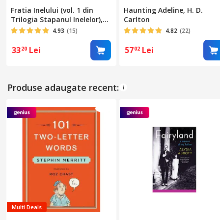
Fratia Inelului (vol. 1 din
Haunting Adeline, H. D.
Trilogia Stapanul Inelelor),
Carlton
J.R.R. Tolkien
4.93
(15)
4.82
(22)
33
Lei
57
Lei
20
02
Produse adaugate recent:
Multi Deals