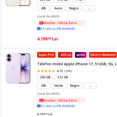
mai
Alb
Auriu
Negru
...
mult
Livrat de
eMAG
Voucher -100 Lei Extra
12 rate cu 0% dobândă
4.799
Lei
99
Super Pret
-200 Lei
Electro Weekend
Telefon mobil Apple iPhone 17, 512GB, 5G, 
4.72
(240)
256 GB
512 GB
mai
Alb
Verde
Negru
...
mult
Livrat de
eMAG
Voucher -100 Lei Extra
12 rate cu 0% dobândă
6.199
Lei
99