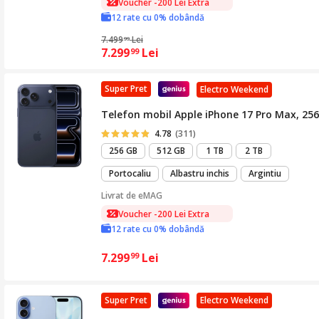
Voucher -200 Lei Extra
12 rate cu 0% dobândă
7.499
Lei
99
7.299
Lei
99
Super Pret
Electro Weekend
Telefon mobil Apple iPhone 17 Pro Max, 256
4.78
(311)
256 GB
512 GB
1 TB
2 TB
Portocaliu
Albastru inchis
Argintiu
Livrat de
eMAG
Voucher -200 Lei Extra
12 rate cu 0% dobândă
7.299
Lei
99
Super Pret
Electro Weekend