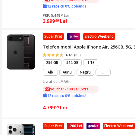
12 rate cu 0% dobândă
PRP: 5.449
Lei
99
3.999
Lei
99
Super Pret
Electro Weekend
Telefon mobil Apple iPhone Air, 256GB, 5G, 
4.45
(80)
256 GB
512 GB
1 TB
mai
Alb
Auriu
Negru
...
mult
Livrat de
eMAG
Voucher -100 Lei Extra
12 rate cu 0% dobândă
4.799
Lei
99
Super Pret
-200 Lei
Electro Weekend