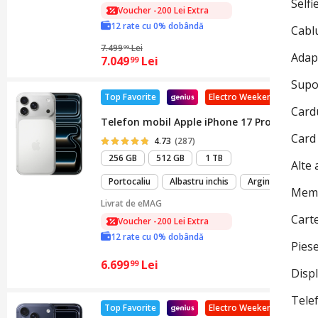
Selfi
Voucher -200 Lei Extra
12 rate cu 0% dobândă
Cabl
7.499
Lei
99
Adap
7.049
Lei
99
Supo
Top Favorite
Electro Weekend
Card
Telefon mobil Apple iPhone 17 Pro, 256GB, 5
Card
4.73
(287)
256 GB
512 GB
1 TB
Alte 
Portocaliu
Albastru inchis
Argintiu
Memo
Livrat de
eMAG
Cart
Voucher -200 Lei Extra
12 rate cu 0% dobândă
Pies
6.699
Lei
99
Disp
Tele
Top Favorite
Electro Weekend