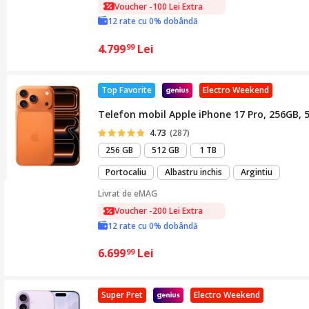
Voucher -100 Lei Extra
12 rate cu 0% dobândă
4.799
Lei
99
Top Favorite
Electro Weekend
Telefon mobil Apple iPhone 17 Pro, 256GB,
4.73
(287)
256 GB
512 GB
1 TB
Portocaliu
Albastru inchis
Argintiu
Livrat de
eMAG
Voucher -200 Lei Extra
12 rate cu 0% dobândă
6.699
Lei
99
Super Pret
Electro Weekend