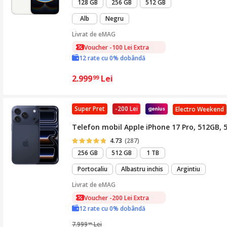
128 GB
256 GB
512 GB
Alb
Negru
Livrat de
eMAG
Voucher -100 Lei Extra
12 rate cu 0% dobândă
2.999
Lei
99
Super Pret
-200 Lei
Electro Weekend
Telefon mobil Apple iPhone 17 Pro, 512GB, 
4.73
(287)
256 GB
512 GB
1 TB
Portocaliu
Albastru inchis
Argintiu
Livrat de
eMAG
Voucher -200 Lei Extra
12 rate cu 0% dobândă
7.999
Lei
99