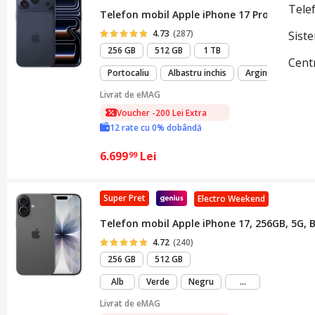
Telef
Telefon mobil Apple iPhone 17 Pro, 256GB, 
4.73
(287)
Sist
256 GB
512 GB
1 TB
Cent
Portocaliu
Albastru inchis
Argintiu
Livrat de
eMAG
Voucher -200 Lei Extra
12 rate cu 0% dobândă
6.699
Lei
99
Super Pret
Electro Weekend
Telefon mobil Apple iPhone 17, 256GB, 5G, 
4.72
(240)
256 GB
512 GB
mai
Alb
Verde
Negru
...
mult
Livrat de
eMAG