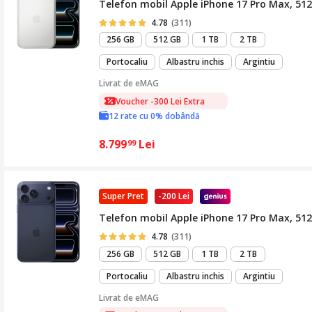
Telefon mobil Apple iPhone 17 Pro Max, 512G
4.78
(311)
256 GB
512 GB
1 TB
2 TB
Portocaliu
Albastru inchis
Argintiu
Livrat de
eMAG
Voucher -300 Lei Extra
12 rate cu 0% dobândă
8.799
Lei
99
Super Pret
-200 Lei
Telefon mobil Apple iPhone 17 Pro Max, 512
4.78
(311)
256 GB
512 GB
1 TB
2 TB
Portocaliu
Albastru inchis
Argintiu
Livrat de
eMAG