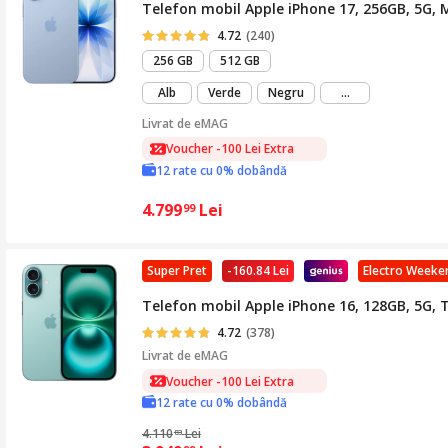
Telefon mobil Apple iPhone 17, 256GB, 5G, 
4.72
(240)
256 GB
512 GB
mai
Alb
Verde
Negru
...
mult
Livrat de
eMAG
Voucher -100 Lei Extra
12 rate cu 0% dobândă
4.799
Lei
99
Super Pret
-160.84 Lei
Electro Weeke
Telefon mobil Apple iPhone 16, 128GB, 5G, 
4.72
(378)
Livrat de
eMAG
Voucher -100 Lei Extra
12 rate cu 0% dobândă
4.110
Lei
83