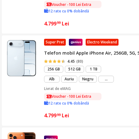
Voucher -100 Lei Extra
12 rate cu 0% dobândă
4.799
Lei
99
Super Pret
Electro Weekend
Telefon mobil Apple iPhone Air, 256GB, 5G, 
4.45
(80)
256 GB
512 GB
1 TB
mai
Alb
Auriu
Negru
...
mult
Livrat de
eMAG
Voucher -100 Lei Extra
12 rate cu 0% dobândă
4.799
Lei
99