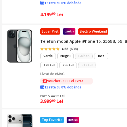
12 rate cu 0% dobândă
4.199
Lei
99
Super Pret
Electro Weekend
Telefon mobil Apple iPhone 15, 256GB, 5G, 
4.68
(638)
Verde
Negru
Galben
Roz
128 GB
256 GB
512 GB
Livrat de
eMAG
Voucher -100 Lei Extra
12 rate cu 0% dobândă
PRP: 5.449
Lei
99
3.999
Lei
99
Top Favorite