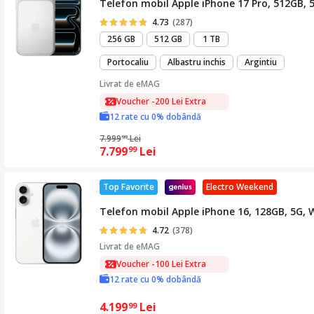
Telefon mobil Apple iPhone 17 Pro, 512GB, 5
4.73
(287)
256 GB
512 GB
1 TB
Portocaliu
Albastru inchis
Argintiu
Livrat de
eMAG
Voucher -200 Lei Extra
12 rate cu 0% dobândă
7.999
Lei
99
7.799
Lei
99
Top Favorite
Electro Weekend
Telefon mobil Apple iPhone 16, 128GB, 5G, 
4.72
(378)
Livrat de
eMAG
Voucher -100 Lei Extra
12 rate cu 0% dobândă
4.199
Lei
99