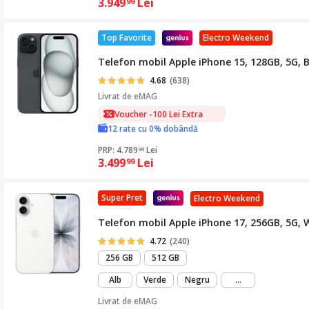
3.949
Lei
99
Top Favorite
Electro Weekend
Telefon mobil Apple iPhone 15, 128GB, 5G, 
4.68
(638)
Livrat de
eMAG
Voucher -100 Lei Extra
12 rate cu 0% dobândă
PRP: 4.789
Lei
99
3.499
Lei
99
Super Pret
Electro Weekend
Telefon mobil Apple iPhone 17, 256GB, 5G, 
4.72
(240)
256 GB
512 GB
mai
Alb
Verde
Negru
...
mult
Livrat de
eMAG