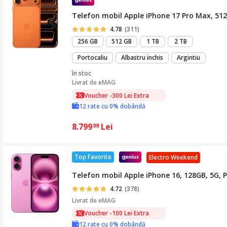
Telefon mobil Apple iPhone 17 Pro Max, 51
4.78
(311)
256 GB
512 GB
1 TB
2 TB
Portocaliu
Albastru inchis
Argintiu
în stoc
Livrat de
eMAG
Voucher -300 Lei Extra
12 rate cu 0% dobândă
8.799
Lei
99
Top Favorite
Electro Weekend
Telefon mobil Apple iPhone 16, 128GB, 5G, P
4.72
(378)
Livrat de
eMAG
Voucher -100 Lei Extra
12 rate cu 0% dobândă