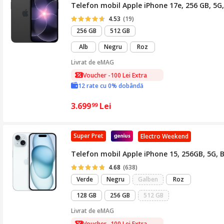
Telefon mobil Apple iPhone 17e, 256 GB, 5G,
4.53
(19)
256 GB
512 GB
Alb
Negru
Roz
Livrat de
eMAG
Voucher -100 Lei Extra
12 rate cu 0% dobândă
3.699
Lei
99
Super Pret
Electro Weekend
Telefon mobil Apple iPhone 15, 256GB, 5G, 
4.68
(638)
Verde
Negru
Galben
Roz
128 GB
256 GB
512 GB
Livrat de
eMAG
Voucher -100 Lei Extra