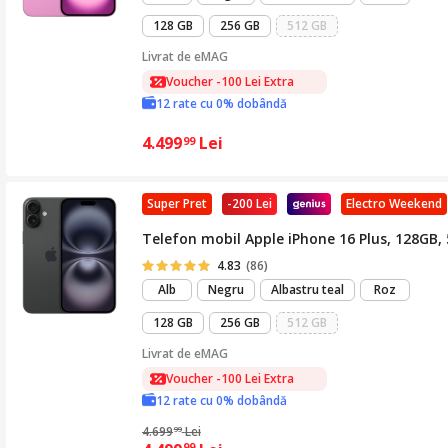
128 GB
256 GB
512 GB
Livrat de
eMAG
Voucher -100 Lei Extra
12 rate cu 0% dobândă
4.499
Lei
99
Super Pret
-200 Lei
Electro Weekend
Telefon mobil Apple iPhone 16 Plus, 128GB, 
4.83
(86)
Alb
Negru
Albastru teal
Roz
128 GB
256 GB
512 GB
Livrat de
eMAG
Voucher -100 Lei Extra
12 rate cu 0% dobândă
4.699
Lei
99
99