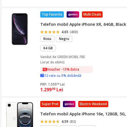
Top Favorite
Multi Deals
Telefon mobil Apple iPhone XR, 64GB, Black
4.65
(400)
Rosu
Negru
64 GB
Vandut de
GREEN MOBIL FBE
Livrat de eMAG
Voucher -15% Extra
12 rate cu 0% dobândă
PRP: 1.599
Lei
00
1.299
Lei
00
Super Pret
Electro Weekend
Telefon mobil Apple iPhone 16e, 128GB, 5G,
4.59
(82)