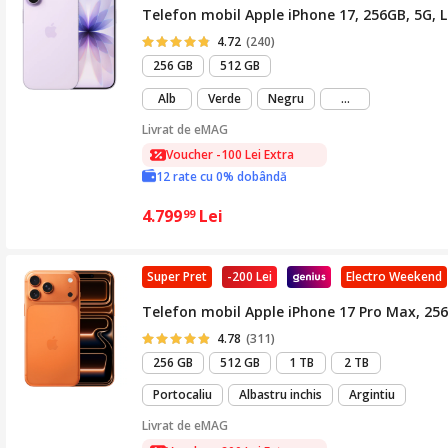
Telefon mobil Apple iPhone 17, 256GB, 5G, 
4.72
(240)
256 GB
512 GB
mai
Alb
Verde
Negru
...
mult
Livrat de
eMAG
Voucher -100 Lei Extra
12 rate cu 0% dobândă
4.799
Lei
99
Super Pret
-200 Lei
Electro Weekend
Telefon mobil Apple iPhone 17 Pro Max, 25
4.78
(311)
256 GB
512 GB
1 TB
2 TB
Portocaliu
Albastru inchis
Argintiu
Livrat de
eMAG