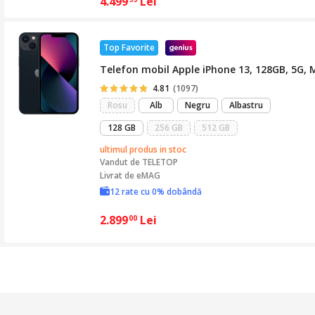
4.499
Lei
Top Favorite
Telefon mobil Apple iPhone 13, 128GB, 5G, 
4.81
(1097)
Rosu
Alb
Negru
Albastru
128 GB
256 GB
512 GB
ultimul produs in stoc
Vandut de
TELETOP
Livrat de eMAG
12 rate cu 0% dobândă
2.899
Lei
00