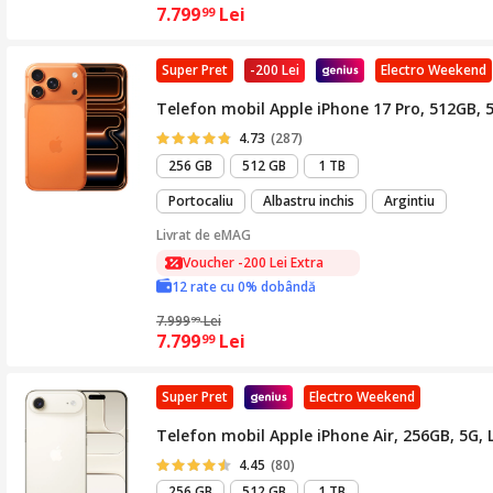
7.799
Lei
99
Super Pret
-200 Lei
Electro Weekend
Telefon mobil Apple iPhone 17 Pro, 512GB,
4.73
(287)
256 GB
512 GB
1 TB
Portocaliu
Albastru inchis
Argintiu
Livrat de
eMAG
Voucher -200 Lei Extra
12 rate cu 0% dobândă
7.999
Lei
99
7.799
Lei
99
Super Pret
Electro Weekend
Telefon mobil Apple iPhone Air, 256GB, 5G, 
4.45
(80)
256 GB
512 GB
1 TB