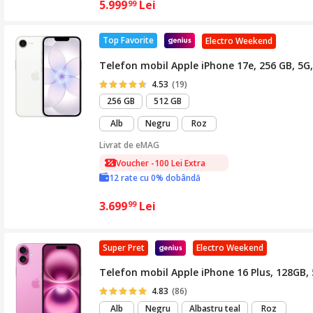
5.999
Lei
99
Top Favorite
Electro Weekend
Telefon mobil Apple iPhone 17e, 256 GB, 5G
4.53
(19)
256 GB
512 GB
Alb
Negru
Roz
Livrat de
eMAG
Voucher -100 Lei Extra
12 rate cu 0% dobândă
3.699
Lei
99
Super Pret
Electro Weekend
Telefon mobil Apple iPhone 16 Plus, 128GB, 
4.83
(86)
Alb
Negru
Albastru teal
Roz