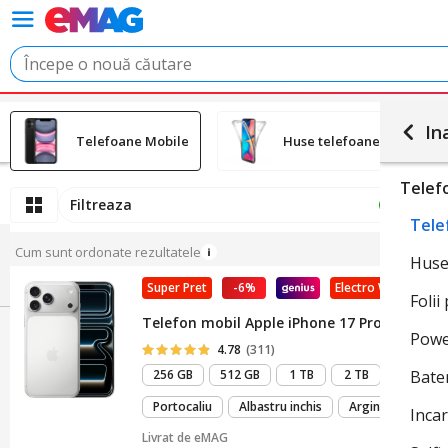
In
Telefoane Mobile
Huse telefoane
Telef
Filtreaza
Ord
1
Tele
Cum sunt ordonate rezultatele
Huse
Super Pret
-6%
Electro Weekend
Folii
Telefon mobil Apple iPhone 17 Pro Max, 256G
Powe
4.78
(311)
256 GB
512 GB
1 TB
2 TB
Bate
Portocaliu
Albastru inchis
Argintiu
Inca
Livrat de
eMAG