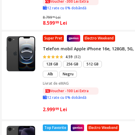
Voucher -300 Lei Extra
12 rate cu 0% dobândă
8.799
Lei
99
8.599
Lei
99
Super Pret
Electro Weekend
Telefon mobil Apple iPhone 16e, 128GB, 5G,
4.59
(82)
128 GB
256 GB
512 GB
Alb
Negru
Livrat de
eMAG
Voucher -100 Lei Extra
12 rate cu 0% dobândă
2.999
Lei
99
Top Favorite
Electro Weekend