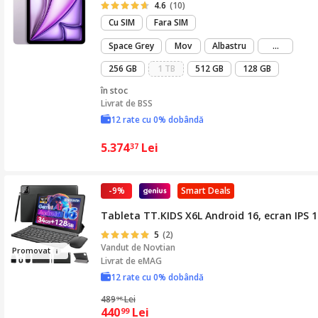
4.6
(10)
Cu SIM
Fara SIM
mai
Space Grey
Mov
Albastru
...
mult
256 GB
1 TB
512 GB
128 GB
în stoc
Livrat de
BSS
12 rate cu 0% dobândă
5.374
Lei
37
-9%
Smart Deals
Tableta TT.KIDS X6L Android 16, ecran IPS 1
5
(2)
Vandut de
Novtian
Promov
a
t
Livrat de eMAG
12 rate cu 0% dobândă
489
Lei
98
440
Lei
99