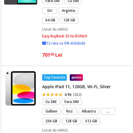
Fara SIM
Cu SIM
Gri
Argintiu
64 GB
128 GB
Livrat de
eMAG
Easy BuyBack 50 lei BONUS
12 rate cu 0% dobândă
701
Lei
00
Top Favorite
Apple iPad 11, 128GB, Wi-Fi, Silver
4.96
(262)
Cu SIM
Fara SIM
mai
Galben
Roz
Albastru
...
mult
256 GB
128 GB
512 GB
Livrat de
eMAG