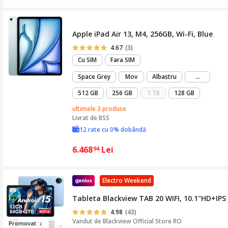
Apple iPad Air 13, M4, 256GB, Wi-Fi, Blue
4.67
(3)
Cu SIM
Fara SIM
mai
Space Grey
Mov
Albastru
...
mult
512 GB
256 GB
1 TB
128 GB
ultimele 3 produse
Livrat de
BSS
12 rate cu 0% dobândă
6.468
Lei
94
Electro Weekend
Tableta Blackview TAB 20 WIFI, 10.1"HD+IPS
4.98
(43)
Vandut de
Blackview Official Store RO
Pr
o
m
ovat