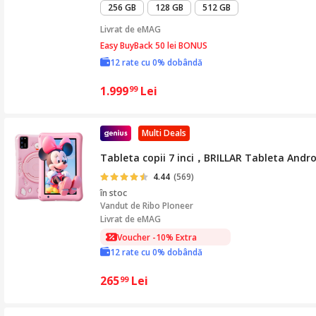
256 GB
128 GB
512 GB
Livrat de
eMAG
Easy BuyBack 50 lei BONUS
12 rate cu 0% dobândă
1.999
Lei
99
Multi Deals
Tableta copii 7 inci，BRILLAR Tableta An
4.44
(569)
în stoc
Vandut de
Ribo PIoneer
Livrat de eMAG
Voucher -10% Extra
12 rate cu 0% dobândă
265
Lei
99