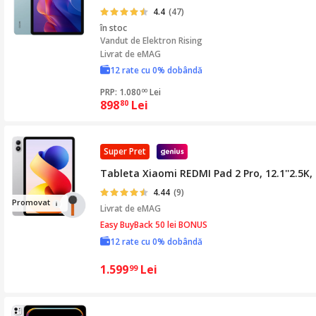
4.4
(47)
în stoc
Vandut de
Elektron Rising
Livrat de eMAG
12 rate cu 0% dobândă
PRP: 1.080
Lei
00
898
Lei
80
Super Pret
Tableta Xiaomi REDMI Pad 2 Pro, 12.1''2.5K,
4.44
(9)
Prom
ova
t
Livrat de
eMAG
Easy BuyBack 50 lei BONUS
12 rate cu 0% dobândă
1.599
Lei
99