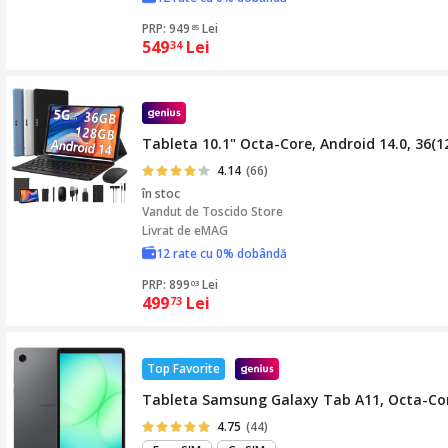
PRP: 949
Lei
85
549
Lei
34
Tableta 10.1" Octa-Core, Android 14.0, 36
4.14
(66)
în stoc
Vandut de
Toscido Store
Livrat de eMAG
12 rate cu 0% dobândă
PRP: 899
Lei
03
499
Lei
73
Top Favorite
Tableta Samsung Galaxy Tab A11, Octa-Core
4.75
(44)