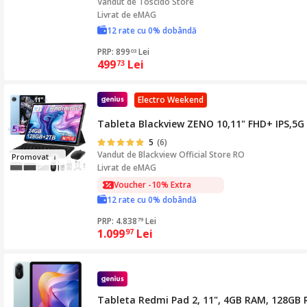
Vandut de
Toscido Store
Livrat de eMAG
12 rate cu 0% dobândă
PRP: 899
Lei
03
499
Lei
73
Electro Weekend
Tableta Blackview ZENO 10,11" FHD+ IPS,5G 
5
(6)
Vandut de
Blackview Official Store RO
Promo
vat
Livrat de eMAG
Voucher -10% Extra
Voucher -10% Extra
12 rate cu 0% dobândă
PRP: 4.838
Lei
79
1.099
Lei
97
Tableta Redmi Pad 2, 11", 4GB RAM, 128GB 