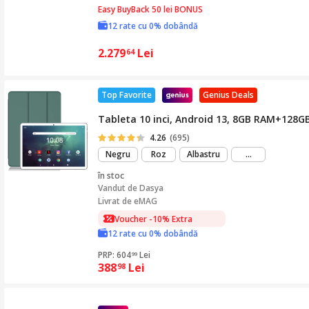
Easy BuyBack 50 lei BONUS
12 rate cu 0% dobândă
2.279
Lei
64
Top Favorite
Genius Deals
Tableta 10 inci, Android 13, 8GB RAM+128G
4.26
(695)
mai
Negru
Roz
Albastru
...
mult
în stoc
Vandut de
Dasya
Livrat de eMAG
Voucher -10% Extra
12 rate cu 0% dobândă
PRP: 604
Lei
99
388
Lei
98