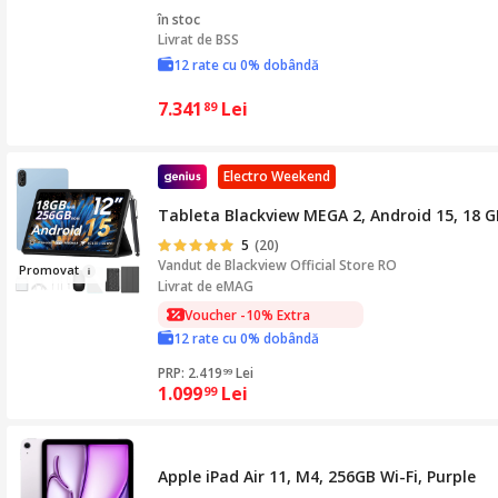
în stoc
Livrat de
BSS
12 rate cu 0% dobândă
7.341
Lei
89
Electro Weekend
Tableta Blackview MEGA 2, Android 15, 18 G
5
(20)
Vandut de
Blackview Official Store RO
Pr
omovat
Livrat de eMAG
Voucher -10% Extra
Voucher -10% Extra
12 rate cu 0% dobândă
PRP: 2.419
Lei
99
1.099
Lei
99
Apple iPad Air 11, M4, 256GB Wi-Fi, Purple