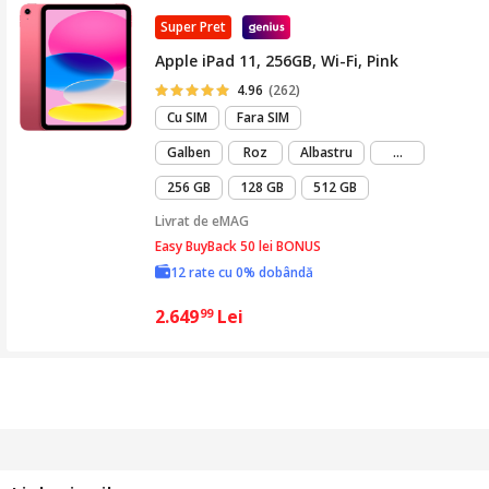
Super Pret
Apple iPad 11, 256GB, Wi-Fi, Pink
4.96
(262)
Cu SIM
Fara SIM
mai
Galben
Roz
Albastru
...
mult
256 GB
128 GB
512 GB
Livrat de
eMAG
Easy BuyBack 50 lei BONUS
12 rate cu 0% dobândă
2.649
Lei
99