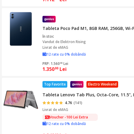
Tableta Poco Pad M1, 8GB RAM, 256GB, Wi-Fi
în stoc
Vandut de
Elektron Rising
Livrat de eMAG
12 rate cu 0% dobândă
PRP: 1.560
Lei
00
1.350
Lei
00
Top Favorite
Electro Weekend
Tableta Lenovo Tab Plus, Octa-Core, 11.5", 
4.76
(141)
Livrat de
eMAG
Voucher -100 Lei Extra
12 rate cu 0% dobândă