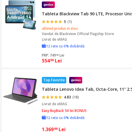
Tableta Blackview Tab 90 LTE, Procesor Unis
5
(1)
ultimul produs in stoc
Vandut de
Blackview Official Flagship Store
Livrat de eMAG
12 rate cu 0% dobândă
PRP: 749
Lei
96
554
Lei
99
Top Favorite
Tableta Lenovo Idea Tab, Octa-Core, 11" 2.
4.83
(18)
Livrat de
eMAG
Easy BuyBack 50 lei BONUS
12 rate cu 0% dobândă
1.369
Lei
99