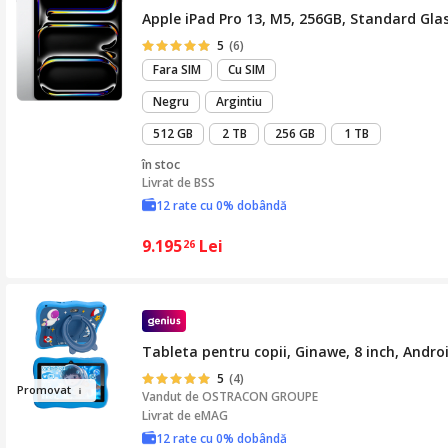
Apple iPad Pro 13, M5, 256GB, Standard Glass
5
(6)
Fara SIM
Cu SIM
Negru
Argintiu
512 GB
2 TB
256 GB
1 TB
în stoc
Livrat de
BSS
12 rate cu 0% dobândă
9.195
Lei
26
Tableta pentru copii, Ginawe, 8 inch, Andro
5
(4)
Pr
omovat
Vandut de
OSTRACON GROUPE
Livrat de eMAG
12 rate cu 0% dobândă