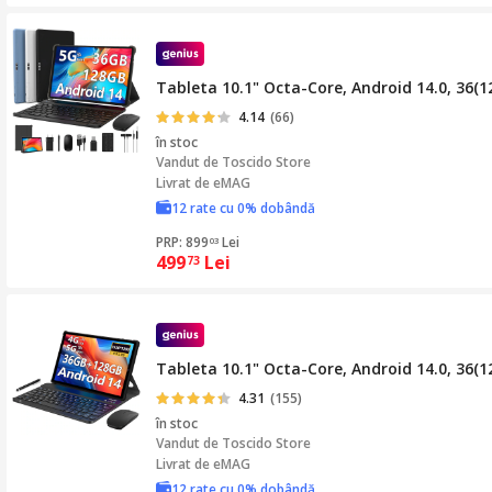
Tableta 10.1" Octa-Core, Android 14.0, 36
4.14
(66)
în stoc
Vandut de
Toscido Store
Livrat de eMAG
12 rate cu 0% dobândă
PRP: 899
Lei
03
499
Lei
73
Tableta 10.1" Octa-Core, Android 14.0, 36
4.31
(155)
în stoc
Vandut de
Toscido Store
Livrat de eMAG
12 rate cu 0% dobândă