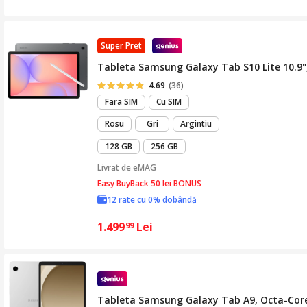
Super Pret
Tableta Samsung Galaxy Tab S10 Lite 10.9"
4.69
(36)
Fara SIM
Cu SIM
Rosu
Gri
Argintiu
128 GB
256 GB
Livrat de
eMAG
Easy BuyBack 50 lei BONUS
12 rate cu 0% dobândă
1.499
Lei
99
Tableta Samsung Galaxy Tab A9, Octa-Core,