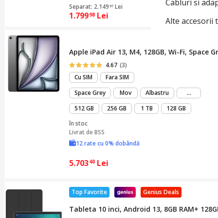
Cabluri si ada
Separat: 2.149
Lei
97
1.799
Lei
98
Alte accesorii
Apple iPad Air 13, M4, 128GB, Wi-Fi, Space G
4.67
(3)
Cu SIM
Fara SIM
mai
Space Grey
Mov
Albastru
...
mult
512 GB
256 GB
1 TB
128 GB
în stoc
Livrat de
BSS
12 rate cu 0% dobândă
5.703
Lei
40
Top Favorite
Genius Deals
Tableta 10 inci, Android 13, 8GB RAM+ 128