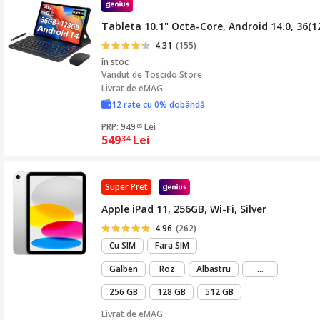
Tableta 10.1" Octa-Core, Android 14.0, 36
4.31
(155)
în stoc
Vandut de
Toscido Store
Livrat de eMAG
12 rate cu 0% dobândă
PRP: 949
Lei
85
549
Lei
34
Super Pret
Apple iPad 11, 256GB, Wi-Fi, Silver
4.96
(262)
Cu SIM
Fara SIM
mai
Galben
Roz
Albastru
...
mult
256 GB
128 GB
512 GB
Livrat de
eMAG