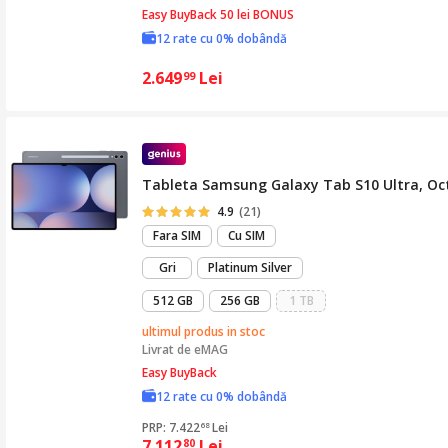
Easy BuyBack 50 lei BONUS
12 rate cu 0% dobândă
2.649
Lei
99
Tableta Samsung Galaxy Tab S10 Ultra, Oct
4.9
(21)
Fara SIM
Cu SIM
Gri
Platinum Silver
512 GB
256 GB
1 TB
ultimul produs in stoc
Livrat de
eMAG
Easy BuyBack
12 rate cu 0% dobândă
PRP: 7.422
Lei
68
7.112
Lei
80