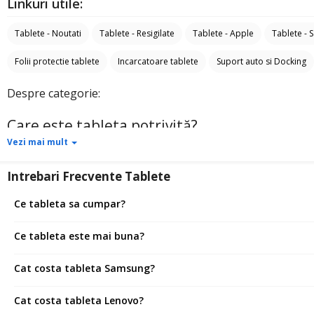
Linkuri utile:
Tablete - Noutati
Tablete - Resigilate
Tablete - Apple
Tablete -
Folii protectie tablete
Incarcatoare tablete
Suport auto si Docking
Despre categorie:
Care este tableta potrivită?
Vezi mai mult
Daca nu ai nevoie de laptop, dar vrei sa folosesti un dispozitiv cu un display 
Găsirea tabletei potrivite de care aveți cu adevărat nevoie este cu siguranță
Intrebari Frecvente Tablete
Vezi mai mult
Pe piața tabletelor, puteți găsi deja multe dispozitive care înlocuiesc laptopur
Ce tableta sa cumpar?
În plus, există
tablete
la care se pot conecta dispozitive externe precum o ta
Ce tableta este mai buna?
Dacă căutăm o tabletă pentru uz casnic sau care să înlocuiască telefonul nos
Cat costa tableta Samsung?
Dacă căutăm muncă, călătorii și negocieri, merită să ne gândim la un dispoziti
Primul pas atunci când alegeți o tabletă este să determinați exact pentru ce dori
Cat costa tableta Lenovo?