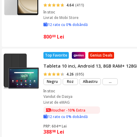
4.64
(411)
în stoc
Livrat de
Mobi Store
12 rate cu 0% dobândă
800
Lei
00
Top Favorite
Genius Deals
Tableta 10 inci, Android 13, 8GB RAM+ 128
4.26
(695)
mai
Negru
Roz
Albastru
...
mult
în stoc
Vandut de
Dasya
Livrat de eMAG
Voucher -10% Extra
12 rate cu 0% dobândă
PRP: 604
Lei
99
388
Lei
98