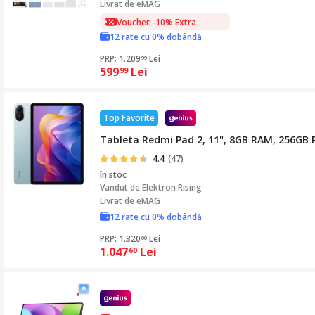
Livrat de eMAG
Voucher -10% Extra
12 rate cu 0% dobândă
PRP: 1.209
Lei
99
599
Lei
99
Top Favorite
Tableta Redmi Pad 2, 11", 8GB RAM, 256GB R
4.4
(47)
în stoc
Vandut de
Elektron Rising
Livrat de eMAG
12 rate cu 0% dobândă
PRP: 1.320
Lei
00
1.047
Lei
60