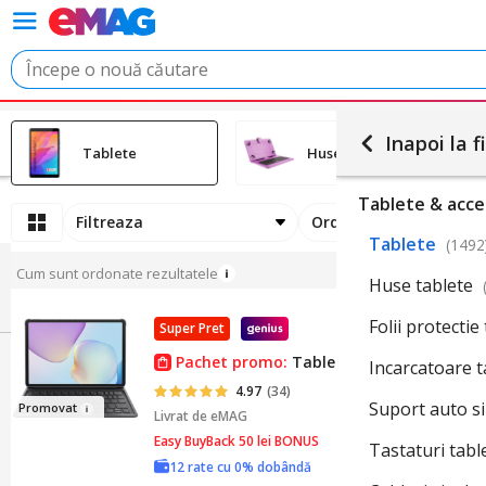
Inapoi la fi
Tablete
Huse tablete
Tablete & acce
Filtreaza
Ordoneaza
Tablete
(1492
Cum sunt ordonate rezultatele
Huse tablete
Folii protectie
Super Pret
Pachet promo:
Tableta HUAWEI MatePad 1
Incarcatoare 
4.97
(34)
Suport auto s
Promo
vat
Livrat de
eMAG
Easy BuyBack 50 lei BONUS
Tastaturi tabl
12 rate cu 0% dobândă