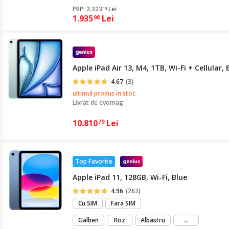
PRP: 2.323
Lei
18
1.935
Lei
98
Apple iPad Air 13, M4, 1TB, Wi-Fi + Cellular, 
4.67
(3)
ultimul produs in stoc
Livrat de
evomag
10.810
Lei
79
Top Favorite
Apple iPad 11, 128GB, Wi-Fi, Blue
4.96
(262)
Cu SIM
Fara SIM
mai
Galben
Roz
Albastru
...