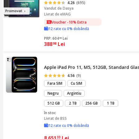
4.26
(695)
Vandut de
Dasya
Pro
m
ova
t
Livrat de eMAG
Voucher -10% Extra
12 rate cu 0% dobândă
PRP: 604
Lei
99
388
Lei
98
Apple iPad Pro 11, M5, 512GB, Standard Glass
4.56
(9)
Fara SIM
Cu SIM
Negru
Argintiu
512 GB
2 TB
256 GB
1 TB
în stoc
Livrat de
BSS
12 rate cu 0% dobândă
8.651
Lei
33