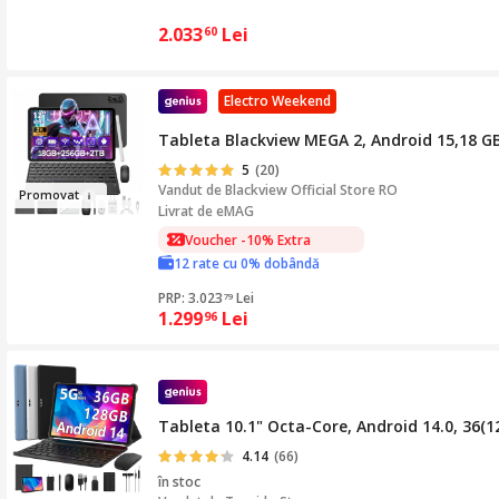
2.033
Lei
60
Electro Weekend
Tableta Blackview MEGA 2, Android 15,18 GB
5
(20)
Vandut de
Blackview Official Store RO
Pro
movat
Livrat de eMAG
Voucher -10% Extra
12 rate cu 0% dobândă
PRP: 3.023
Lei
79
1.299
Lei
96
Tableta 10.1" Octa-Core, Android 14.0, 36
4.14
(66)
în stoc