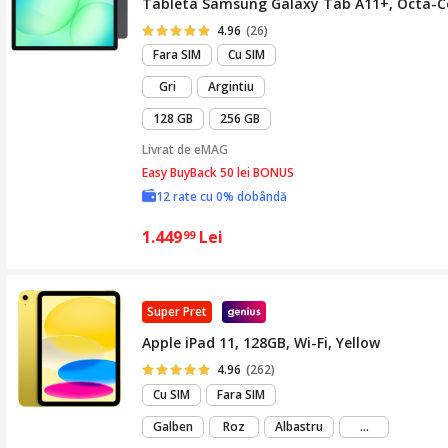
Tableta Samsung Galaxy Tab A11+, Octa-Cor
4.96
(26)
Fara SIM
Cu SIM
Gri
Argintiu
128 GB
256 GB
Livrat de
eMAG
Easy BuyBack 50 lei BONUS
12 rate cu 0% dobândă
1.449
Lei
99
Super Pret
Apple iPad 11, 128GB, Wi-Fi, Yellow
4.96
(262)
Cu SIM
Fara SIM
mai
Galben
Roz
Albastru
...
mult