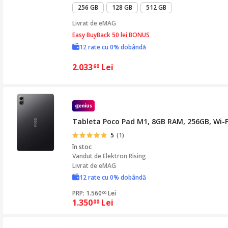
mult
256 GB
128 GB
512 GB
Livrat de
eMAG
Easy BuyBack 50 lei BONUS
12 rate cu 0% dobândă
2.033
Lei
60
Tableta Poco Pad M1, 8GB RAM, 256GB, Wi-Fi
5
(1)
în stoc
Vandut de
Elektron Rising
Livrat de eMAG
12 rate cu 0% dobândă
PRP: 1.560
Lei
00
1.350
Lei
00