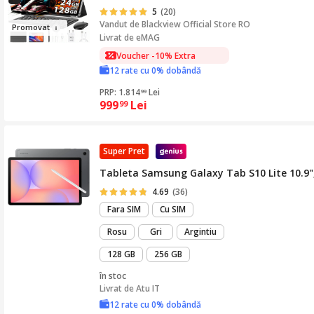
5
(20)
Vandut de
Blackview Official Store RO
Pro
mov
at
Livrat de eMAG
Voucher -10% Extra
12 rate cu 0% dobândă
PRP: 1.814
Lei
99
999
Lei
99
Super Pret
Tableta Samsung Galaxy Tab S10 Lite 10.9"
4.69
(36)
Fara SIM
Cu SIM
Rosu
Gri
Argintiu
128 GB
256 GB
în stoc
Livrat de
Atu IT
12 rate cu 0% dobândă