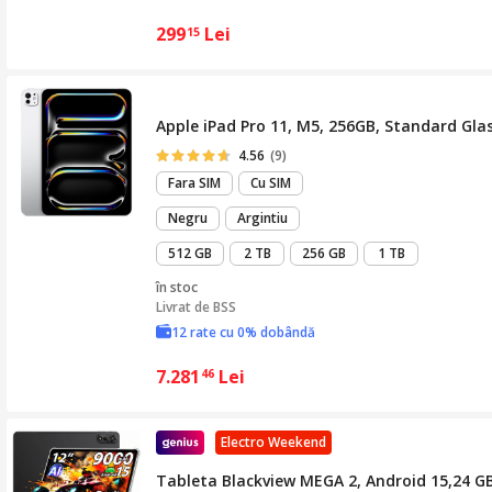
299
Lei
15
Apple iPad Pro 11, M5, 256GB, Standard Glass
4.56
(9)
Fara SIM
Cu SIM
Negru
Argintiu
512 GB
2 TB
256 GB
1 TB
în stoc
Livrat de
BSS
12 rate cu 0% dobândă
7.281
Lei
46
Electro Weekend
Tableta Blackview MEGA 2, Android 15,24 GB