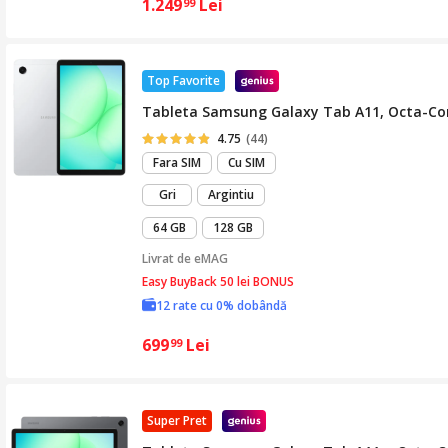
1.249
Lei
99
Top Favorite
Tableta Samsung Galaxy Tab A11, Octa-Core,
4.75
(44)
Fara SIM
Cu SIM
Gri
Argintiu
64 GB
128 GB
Livrat de
eMAG
Easy BuyBack 50 lei BONUS
12 rate cu 0% dobândă
699
Lei
99
Super Pret