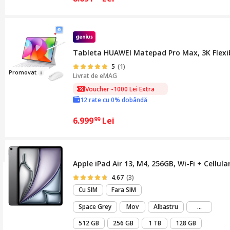
Tableta HUAWEI Matepad Pro Max, 3K Flexib
5
(1)
Pro
m
ov
at
Livrat de
eMAG
Voucher -1000 Lei Extra
12 rate cu 0% dobândă
6.999
Lei
99
Apple iPad Air 13, M4, 256GB, Wi-Fi + Cellula
4.67
(3)
Cu SIM
Fara SIM
mai
Space Grey
Mov
Albastru
...
mult
512 GB
256 GB
1 TB
128 GB