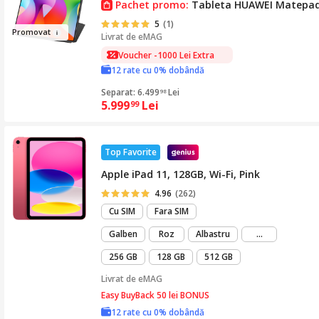
Pachet promo:
Tableta HUAWEI Matepad P
5
(1)
Promov
a
t
Livrat de
eMAG
Voucher -1000 Lei Extra
12 rate cu 0% dobândă
Separat: 6.499
Lei
98
5.999
Lei
99
Top Favorite
Apple iPad 11, 128GB, Wi-Fi, Pink
4.96
(262)
Cu SIM
Fara SIM
mai
Galben
Roz
Albastru
...
mult
256 GB
128 GB
512 GB
Livrat de
eMAG
Easy BuyBack 50 lei BONUS
12 rate cu 0% dobândă