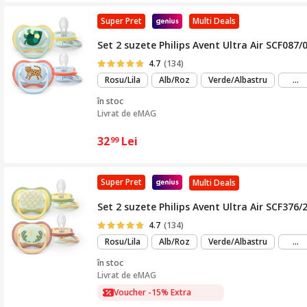
Super Pret
Multi Deals
Set 2 suzete Philips Avent Ultra Air SCF087/0
4.7
(134)
m
Rosu/Lila
Alb/Roz
Verde/Albastru
...
mu
în stoc
Livrat de
eMAG
32
Lei
99
Super Pret
Multi Deals
Set 2 suzete Philips Avent Ultra Air SCF376/
4.7
(134)
m
Rosu/Lila
Alb/Roz
Verde/Albastru
...
mu
în stoc
Livrat de
eMAG
Voucher -15% Extra