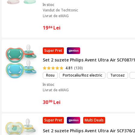
în stoc
Vandut de
Techtonic
Livrat de eMAG
19
Lei
84
Super Pret
Set 2 suzete Philips Avent Ultra Air SCF087/1
4.81
(130)
Rosu
Portocaliu/Roz electric
Turcoaz
în stoc
Livrat de
eMAG
30
Lei
99
Super Pret
Multi Deals
Set 2 suzete Philips Avent Ultra Air SCF376/