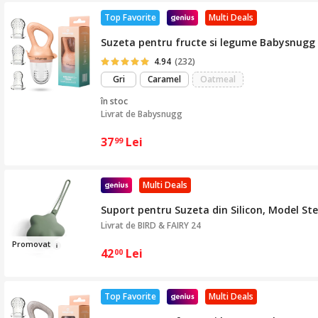
Top Favorite
Multi Deals
Suzeta pentru fructe si legume Babysnugg c
4.94
(232)
Gri
Caramel
Oatmeal
în stoc
Livrat de
Babysnugg
37
Lei
99
Multi Deals
Suport pentru Suzeta din Silicon, Model Ste
Livrat de
BIRD & FAIRY 24
Promo
v
at
42
Lei
00
Top Favorite
Multi Deals