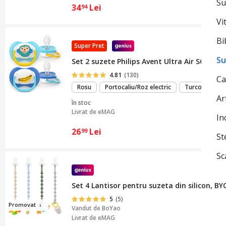
Su
34
Lei
94
Vi
Bi
Super Pret
Su
Set 2 suzete Philips Avent Ultra Air SCF080/2
4.81
(130)
Ca
Rosu
Portocaliu/Roz electric
Turcoaz
Ar
în stoc
Livrat de
eMAG
In
26
Lei
99
St
Sc
Set 4 Lantisor pentru suzeta din silicon, BY
5
(5)
Pr
omovat
Vandut de
BoYao
Livrat de eMAG