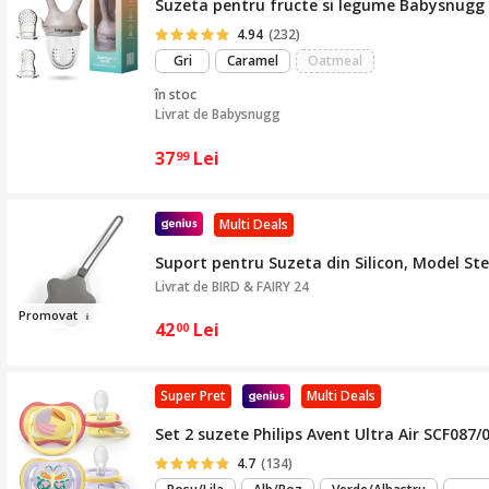
Suzeta pentru fructe si legume Babysnugg c
4.94
(232)
Gri
Caramel
Oatmeal
în stoc
Livrat de
Babysnugg
37
Lei
99
Multi Deals
Suport pentru Suzeta din Silicon, Model Ste
Livrat de
BIRD & FAIRY 24
Promova
t
42
Lei
00
Super Pret
Multi Deals
Set 2 suzete Philips Avent Ultra Air SCF087/0
4.7
(134)
m