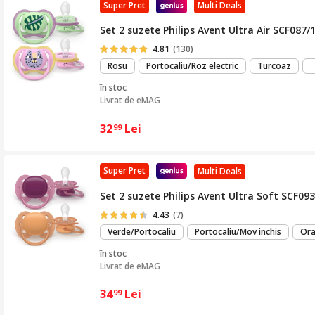
Super Pret
Multi Deals
Set 2 suzete Philips Avent Ultra Air SCF087/1
4.81
(130)
Rosu
Portocaliu/Roz electric
Turcoaz
în stoc
Livrat de
eMAG
32
Lei
99
Super Pret
Multi Deals
Set 2 suzete Philips Avent Ultra Soft SCF093/
4.43
(7)
Verde/Portocaliu
Portocaliu/Mov inchis
Ora
în stoc
Livrat de
eMAG
34
Lei
99