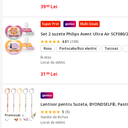
39
Lei
99
Super Pret
Multi Deals
Set 2 suzete Philips Avent Ultra Air SCF080/2
4.81
(130)
Rosu
Portocaliu/Roz electric
Turcoaz
în stoc
Livrat de
eMAG
31
Lei
99
Lantisor pentru Suzeta, BYONDSELF®, Pastrat
5
(5)
Pr
omovat
Vandut de
BoYao
Livrat de eMAG