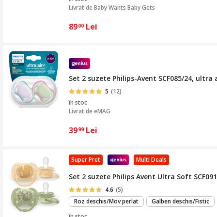
Livrat de
Baby Wants Baby Gets
89
Lei
00
Set 2 suzete Philips-Avent SCF085/24, ultra 
5
(12)
în stoc
Livrat de
eMAG
39
Lei
99
Super Pret
Multi Deals
Set 2 suzete Philips Avent Ultra Soft SCF091/
4.6
(5)
Roz deschis/Mov perlat
Galben deschis/Fistic
în stoc