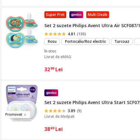
Super Pret
Multi Deals
Set 2 suzete Philips Avent Ultra Air SCF087/1
4.81
(130)
Rosu
Portocaliu/Roz electric
Turcoaz
în stoc
Livrat de
eMAG
32
Lei
99
Set 2 suzete Philips Avent Ultra Start SCF07
3.89
(9)
Pr
omova
t
Livrat de
Medpak
38
Lei
69