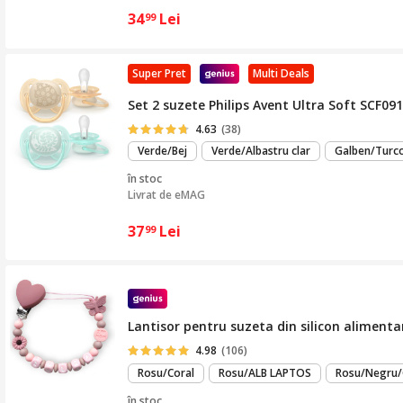
34
Lei
99
Super Pret
Multi Deals
Set 2 suzete Philips Avent Ultra Soft SCF091/
4.63
(38)
Verde/Bej
Verde/Albastru clar
Galben/Turc
în stoc
Livrat de
eMAG
37
Lei
99
Lantisor pentru suzeta din silicon alimenta
4.98
(106)
Rosu/Coral
Rosu/ALB LAPTOS
Rosu/Negru/
în stoc