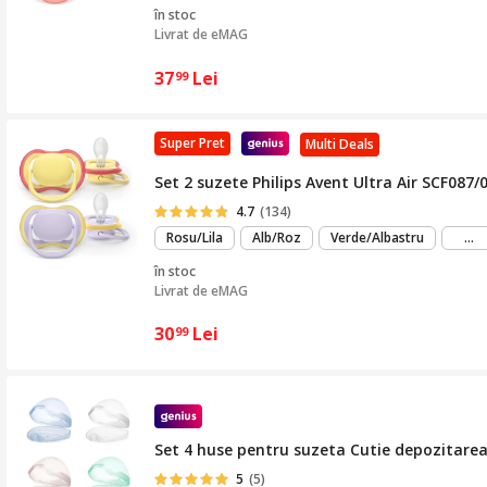
în stoc
Livrat de
eMAG
37
Lei
99
Super Pret
Multi Deals
Set 2 suzete Philips Avent Ultra Air SCF087/0
4.7
(134)
m
Rosu/Lila
Alb/Roz
Verde/Albastru
...
mu
în stoc
Livrat de
eMAG
30
Lei
99
Set 4 huse pentru suzeta Cutie depozitarea
5
(5)