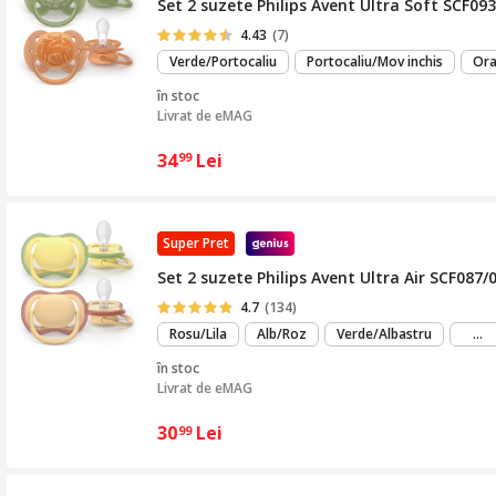
Set 2 suzete Philips Avent Ultra Soft SCF093/
4.43
(7)
Verde/Portocaliu
Portocaliu/Mov inchis
Ora
în stoc
Livrat de
eMAG
34
Lei
99
Super Pret
Set 2 suzete Philips Avent Ultra Air SCF087/0
4.7
(134)
m
Rosu/Lila
Alb/Roz
Verde/Albastru
...
mu
în stoc
Livrat de
eMAG
30
Lei
99