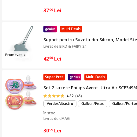
37
Lei
99
Multi Deals
Suport pentru Suzeta din Silicon, Model Ste
Livrat de
BIRD & FAIRY 24
Promo
vat
42
Lei
00
Super Pret
Multi Deals
Set 2 suzete Philips Avent Ultra Air SCF349/
4.82
(45)
Verde/Albastru
Galben/Fistic
Galben/Portoc
în stoc
Livrat de
eMAG
30
Lei
99