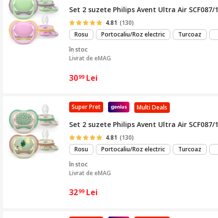
Set 2 suzete Philips Avent Ultra Air SCF087/1
4.81
(130)
Rosu
Portocaliu/Roz electric
Turcoaz
în stoc
Livrat de
eMAG
30
Lei
99
Super Pret
Multi Deals
Set 2 suzete Philips Avent Ultra Air SCF087/1
4.81
(130)
Rosu
Portocaliu/Roz electric
Turcoaz
în stoc
Livrat de
eMAG
32
Lei
99