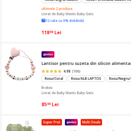
ultimele 2 produse
Livrat de
Baby Wants Baby Gets
12 rate cu 0% dobândă
118
Lei
00
Lantisor pentru suzeta din silicon alimenta
4.98
(106)
Rosu/Coral
Rosu/ALB LAPTOS
Rosu/Negru/
în stoc
Livrat de
Baby Wants Baby Gets
85
Lei
00
Super Pret
Multi Deals