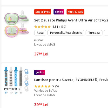
Super Pret
Multi Deals
Set 2 suzete Philips Avent Ultra Air SCF376/
4.81
(130)
Rosu
Portocaliu/Roz electric
Turcoaz
în stoc
Livrat de
eMAG
37
Lei
99
Lantisor pentru Suzeta, BYONDSELF®, Previne
5
(5)
Pro
movat
Vandut de
BoYao
Livrat de eMAG
39
Lei
00