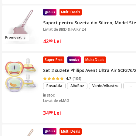
Multi Deals
Suport pentru Suzeta din Silicon, Model Ste
Livrat de
BIRD & FAIRY 24
Prom
o
vat
42
Lei
00
Super Pret
Multi Deals
Set 2 suzete Philips Avent Ultra Air SCF376/
4.7
(134)
m
Rosu/Lila
Alb/Roz
Verde/Albastru
...
mu
în stoc
Livrat de
eMAG
34
Lei
99
Multi Deals