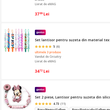
Livrat de
eMAG
37
Lei
99
Set lantisor pentru suzeta din material texti
5
(6)
ultimele 3 produse
Vandut de
Circuitry
Livrat de eMAG
34
Lei
72
Set 2 piese, Lantisor pentru suzeta din silic
4.73
(11)
Rosu/Negru/Galben
Rosu/Portocaliu/Galben m