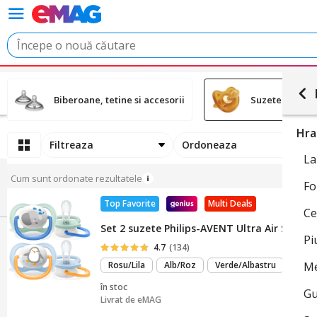
Biberoane, tetine si accesorii
Suzete si acces
Hra
Filtreaza
Ordoneaza
La
Cum sunt ordonate rezultatele
Fo
Top Favorite
Multi Deals
Ce
Set 2 suzete Philips-AVENT Ultra Air SCF080/
Pi
4.7
(134)
m
Rosu/Lila
Alb/Roz
Verde/Albastru
...
Me
mu
în stoc
Gu
Livrat de
eMAG