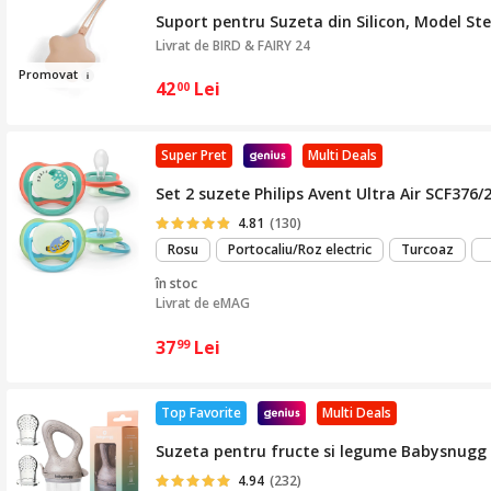
Suport pentru Suzeta din Silicon, Model Stel
Livrat de
BIRD & FAIRY 24
Prom
o
vat
42
Lei
00
Super Pret
Multi Deals
Set 2 suzete Philips Avent Ultra Air SCF376/
4.81
(130)
Rosu
Portocaliu/Roz electric
Turcoaz
în stoc
Livrat de
eMAG
37
Lei
99
Top Favorite
Multi Deals
Suzeta pentru fructe si legume Babysnugg c
4.94
(232)