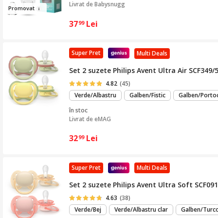
Livrat de
Babysnugg
Pro
movat
37
Lei
99
Super Pret
Multi Deals
Set 2 suzete Philips Avent Ultra Air SCF349/
4.82
(45)
Verde/Albastru
Galben/Fistic
Galben/Portoc
în stoc
Livrat de
eMAG
32
Lei
99
Super Pret
Multi Deals
Set 2 suzete Philips Avent Ultra Soft SCF091/
4.63
(38)
Verde/Bej
Verde/Albastru clar
Galben/Turc