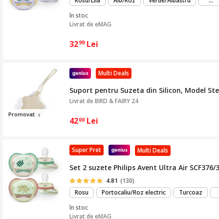
Rosu/Lila
Alb/Roz
Verde/Albastru
...
mu
în stoc
Livrat de
eMAG
32
Lei
99
Multi Deals
Suport pentru Suzeta din Silicon, Model Ste
Livrat de
BIRD & FAIRY 24
Promov
a
t
42
Lei
00
Super Pret
Multi Deals
Set 2 suzete Philips Avent Ultra Air SCF376/
4.81
(130)
Rosu
Portocaliu/Roz electric
Turcoaz
în stoc
Livrat de
eMAG