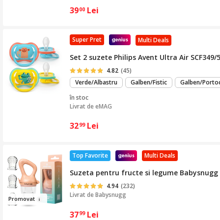
39
Lei
00
Super Pret
Multi Deals
Set 2 suzete Philips Avent Ultra Air SCF349/
4.82
(45)
Verde/Albastru
Galben/Fistic
Galben/Portoc
în stoc
Livrat de
eMAG
32
Lei
99
Top Favorite
Multi Deals
Suzeta pentru fructe si legume Babysnugg c
4.94
(232)
Livrat de
Babysnugg
Prom
o
vat
37
Lei
99