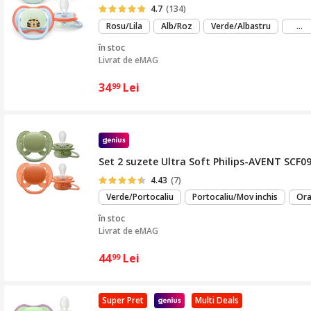
4.7
(134)
m
Rosu/Lila
Alb/Roz
Verde/Albastru
...
mu
în stoc
Livrat de
eMAG
34
Lei
99
Set 2 suzete Ultra Soft Philips-AVENT SCF09
4.43
(7)
Verde/Portocaliu
Portocaliu/Mov inchis
Ora
în stoc
Livrat de
eMAG
44
Lei
99
Super Pret
Multi Deals