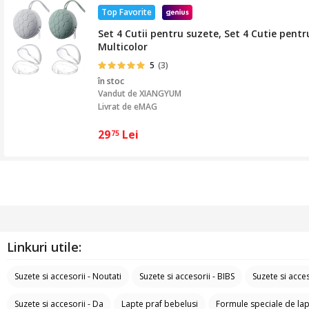
Top Favorite
Set 4 Cutii pentru suzete, Set 4 Cutie pent
Multicolor
5
(3)
în stoc
Vandut de
XIANGYUM
Livrat de eMAG
29
Lei
75
Linkuri utile:
Suzete si accesorii - Noutati
Suzete si accesorii - BIBS
Suzete si acce
Suzete si accesorii - Da
Lapte praf bebelusi
Formule speciale de la