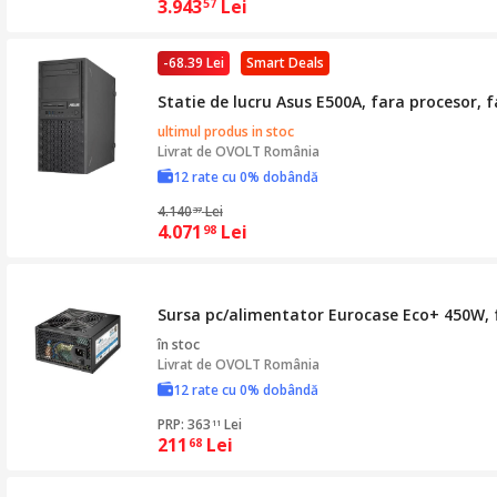
3.943
Lei
57
-68.39 Lei
Smart Deals
Statie de lucru Asus E500A, fara procesor,
ultimul produs in stoc
Livrat de
OVOLT România
12 rate cu 0% dobândă
4.140
Lei
37
4.071
Lei
98
Sursa pc/alimentator Eurocase Eco+ 450W, f
în stoc
Livrat de
OVOLT România
12 rate cu 0% dobândă
PRP: 363
Lei
11
211
Lei
68