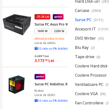
Hard Disk-uri
(282
Carcase
(3969)
-35.36 Lei
Surse PC
(3151)
Sursa PC Asus Pro WS 2200W 80+ Platinum, 
Accesorii IT
(13101
1600 W
2200 W
3300 W
DVD Writer
(50)
ultimul produs in stoc
Livrat de
eMAG
Blu Ray
(2)
12 rate cu 0% dobândă
Tape drive
3.209
Lei
(6)
14
3.173
Lei
78
Coolere Hard disk
Coolere Procesor
Ventilatoare PC
Surse PC Rebeltec RAPTOR 500W, BRONZE 8
(5
în stoc
Coolere VGA
(96)
Livrat de
VEXIO
12 rate cu 0% dobândă
Fan Controllere
(3