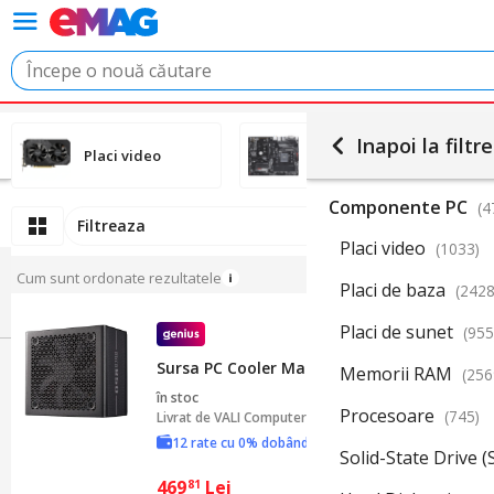
Inapoi la filtre
Placi video
Placi de baza
Componente PC
(4
Filtreaza
Placi video
(1033)
Cum sunt ordonate rezultatele
Placi de baza
(2428
Placi de sunet
(955
Sursa PC Cooler Master Elite Gold 850W 80
Memorii RAM
(256
în stoc
Procesoare
(745)
Livrat de
VALI Computers Ltd
12 rate cu 0% dobândă
Solid-State Drive 
469
Lei
81