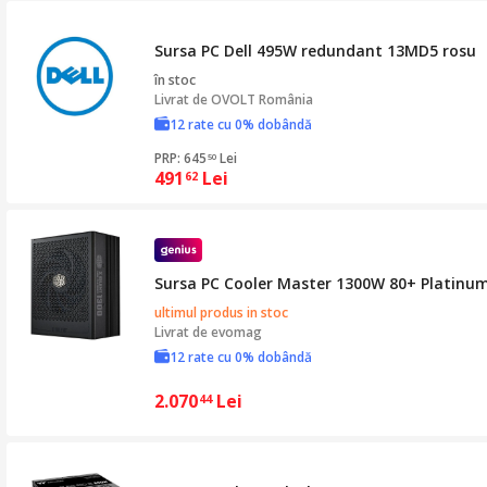
Sursa PC Dell 495W redundant 13MD5 rosu
în stoc
Livrat de
OVOLT România
12 rate cu 0% dobândă
PRP: 645
Lei
50
491
Lei
62
Sursa PC Cooler Master 1300W 80+ Platin
ultimul produs in stoc
Livrat de
evomag
12 rate cu 0% dobândă
2.070
Lei
44