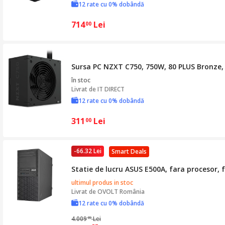
12 rate cu 0% dobândă
714
Lei
00
Sursa PC NZXT C750, 750W, 80 PLUS Bronze
în stoc
Livrat de
IT DIRECT
12 rate cu 0% dobândă
311
Lei
00
-66.32 Lei
Smart Deals
Statie de lucru ASUS E500A, fara procesor,
ultimul produs in stoc
Livrat de
OVOLT România
12 rate cu 0% dobândă
4.009
Lei
89