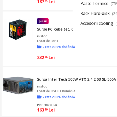
187
Lei
25
Paste Termice
(75
Rack Hard-disk
(2
Accesorii cooling
Surse PC Rebeltec, 600W, BRONZE 80+, Singl
în stoc
Livrat de
ForIT
12 rate cu 0% dobândă
232
Lei
86
Sursa Inter Tech 500W ATX 2.4 2.03 SL-500A
în stoc
Livrat de
OVOLT România
12 rate cu 0% dobândă
PRP: 302
Lei
25
163
Lei
29