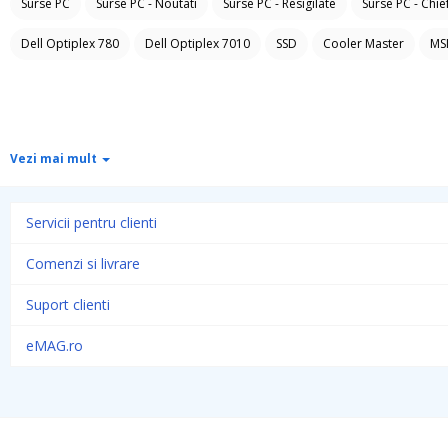
Surse PC
Surse PC - Noutati
Surse PC - Resigilate
Surse PC - Chie
Dell Optiplex 780
Dell Optiplex 7010
SSD
Cooler Master
MS
Vezi mai mult
Servicii pentru clienti
Comenzi si livrare
Suport clienti
eMAG.ro