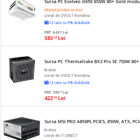
Sursa PC Evolveo G650 650W 80+ Gold modu
ultimul produs in stoc
Livrat de
OVOLT România
12 rate cu 0% dobândă
PRP: 644
Lei
70
583
Lei
12
Sursa PC Thermaltake BX3 Pro SE 750W 80+
în stoc
Livrat de
OVOLT România
12 rate cu 0% dobândă
PRP: 590
Lei
78
422
Lei
13
Sursa MSI PRO A850PL PCIE5, 850W, ATX, PCIe
în stoc
Livrat de
IT DIRECT