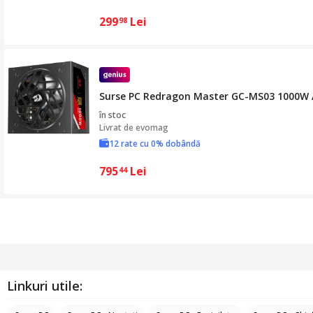
299
Lei
98
Surse PC Redragon Master GC-MS03 1000W A
în stoc
Livrat de
evomag
12 rate cu 0% dobândă
795
Lei
44
Linkuri utile: