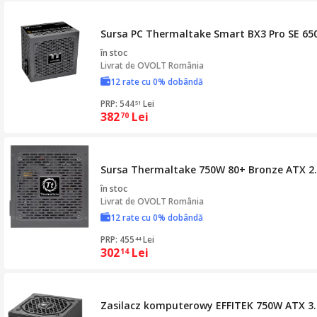
Sursa PC Thermaltake Smart BX3 Pro SE 65
în stoc
Livrat de
OVOLT România
12 rate cu 0% dobândă
PRP: 544
Lei
51
382
Lei
70
Sursa Thermaltake 750W 80+ Bronze ATX 2
în stoc
Livrat de
OVOLT România
12 rate cu 0% dobândă
PRP: 455
Lei
44
302
Lei
14
Zasilacz komputerowy EFFITEK 750W ATX 3.1,