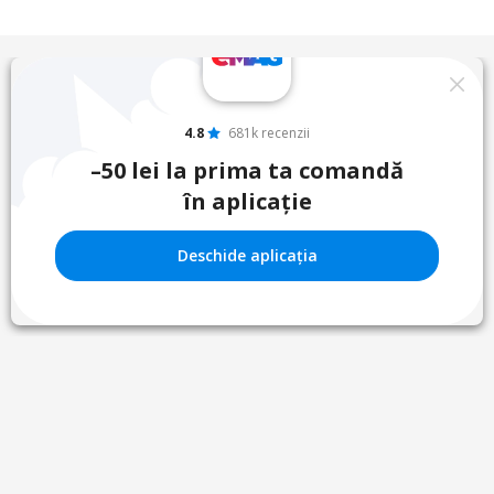
4.8
681k recenzii
–50 lei la prima ta comandă
în aplicație
Deschide aplicația