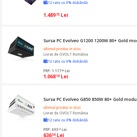
12 rate cu 0% dobândă
1.489
Lei
75
Sursa PC Evolveo G1200 1200W 80+ Gold m
ultimul produs in stoc
Livrat de
OVOLT România
12 rate cu 0% dobândă
PRP: 1.117
Lei
86
1.068
Lei
10
Sursa PC Evolveo G850 850W 80+ Gold modu
ultimul produs in stoc
Livrat de
OVOLT România
12 rate cu 0% dobândă
PRP: 693
Lei
32
636
Lei
50