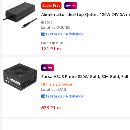
Super Pret
Alimentator desktop Qoltec 120W 24V 5A 
în stoc
Livrat de
QOLTEC
12 rate cu 0% dobândă
PRP: 130
Lei
89
121
Lei
99
Sursa ASUS Prime 850W Gold, 80+ Gold, Full 
ultimele 2 produse
Livrat de
eMAG
12 rate cu 0% dobândă
623
Lei
99