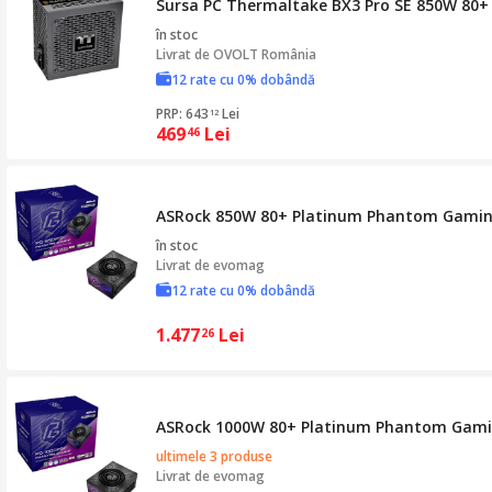
Sursa PC Thermaltake BX3 Pro SE 850W 80+
în stoc
Livrat de
OVOLT România
12 rate cu 0% dobândă
PRP: 643
Lei
12
469
Lei
46
ASRock 850W 80+ Platinum Phantom Gaming
în stoc
Livrat de
evomag
12 rate cu 0% dobândă
1.477
Lei
26
ASRock 1000W 80+ Platinum Phantom Gamin
ultimele 3 produse
Livrat de
evomag