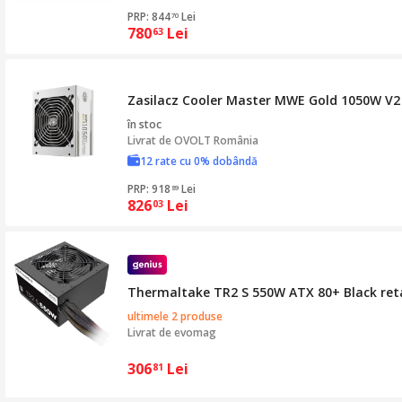
PRP: 844
Lei
70
780
Lei
63
Zasilacz Cooler Master MWE Gold 1050W V2 
în stoc
Livrat de
OVOLT România
12 rate cu 0% dobândă
PRP: 918
Lei
89
826
Lei
03
Thermaltake TR2 S 550W ATX 80+ Black ret
ultimele 2 produse
Livrat de
evomag
306
Lei
81