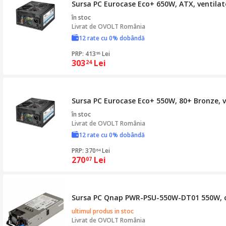
Sursa PC Eurocase Eco+ 650W, ATX, ventil
în stoc
Livrat de
OVOLT România
12 rate cu 0% dobândă
PRP: 413
Lei
95
303
Lei
24
Sursa PC Eurocase Eco+ 550W, 80+ Bronze,
în stoc
Livrat de
OVOLT România
12 rate cu 0% dobândă
PRP: 370
Lei
64
270
Lei
07
Sursa PC Qnap PWR-PSU-550W-DT01 550W, cu 1
ultimul produs in stoc
Livrat de
OVOLT România