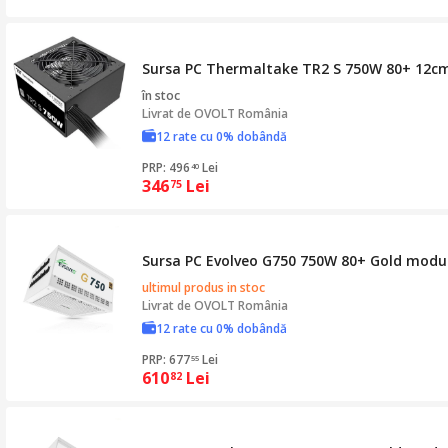
Sursa PC Thermaltake TR2 S 750W 80+ 12c
în stoc
Livrat de
OVOLT România
12 rate cu 0% dobândă
PRP: 496
Lei
40
346
Lei
75
Sursa PC Evolveo G750 750W 80+ Gold modu
ultimul produs in stoc
Livrat de
OVOLT România
12 rate cu 0% dobândă
PRP: 677
Lei
55
610
Lei
82