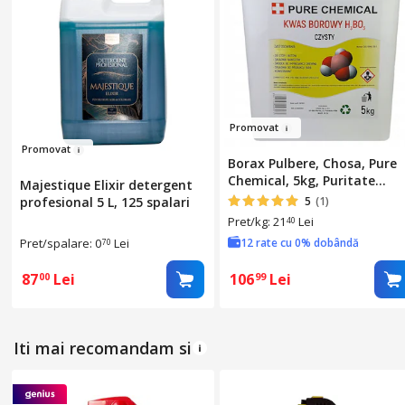
Pro
mov
a
t
Pr
omovat
Borax Pulbere, Chosa, Pure
Chemical, 5kg, Puritate
Majestique Elixir detergent
99.9%, Formula Chimica
profesional 5 L, 125 spalari
5
(1)
H3Bo3, Utilizare Larga,
Pret/kg: 21
Lei
40
Ingrasamant Eficient
Pret/spalare: 0
Lei
12 rate cu 0% dobândă
70
87
Lei
106
Lei
00
99
Iti mai recomandam si