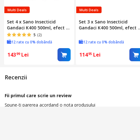
Multi Deals
Multi Deals
Set 4 x Sano Insecticid
Set 3 x Sano Insecticid
Gandaci K400 500ml, efect de
Gandaci K400 500ml, efect 
lunga durata, actiune
lunga durata, actiune
5
(2)
rapida, aplicabilitate usoara,
rapida, aplicabilitate usoar
12 rate cu 0% dobândă
12 rate cu 0% dobândă
eliminare totala daunatori,
eliminare totala daunatori,
minimizeaza mirosul, impact
minimizeaza mirosul, impa
143
Lei
114
Lei
99
95
redus asupra sanatatii
redus asupra sanatatii
Recenzii
Fii primul care scrie un review
Spune-ti parerea acordand o nota produsului
Acorda o nota