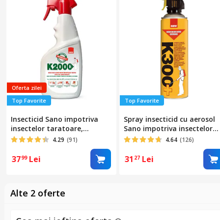
Oferta zilei
Top Favorite
Top Favorite
Insecticid Sano impotriva
Spray insecticid cu aerosol
insectelor taratoare,
Sano impotriva insectelor
Microcapsulat, K-2000+
taratoare K300, 400ml
4.29
(91)
4.64
(126)
750ml
37
Lei
31
Lei
99
27
Alte 2 oferte