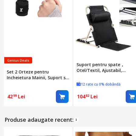
Genius Deals
Suport pentru spate，
Otel/Textil, Ajustabil,
Set 2 Orteze pentru
50*60cm, Negru
Incheietura Mainii, Suport si
Stabilizare, Elastice si
12 rate cu 0% dobândă
Respirabile, Reglabile,
Potrivite pentru Ambele
42
Lei
104
Lei
99
82
Maini
Produse adaugate recent: