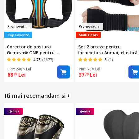
Promo
vat
Prom
o
vat
Top Favorite
Multi Deals
Corector de postura
Set 2 orteze pentru
Gemevo® ONE pentru
încheietura Anmai, elastică,
indreptare spate, coloana si
prindere Velcro, negru,
4.75
(1677)
5
(1)
umeri, Negru, Marime
unisex
PRP: 240
Lei
PRP: 78
Lei
79
65
reglabila
68
Lei
37
Lei
99
79
Iti mai recomandam si