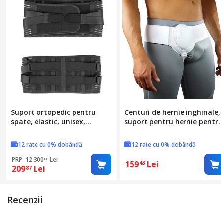
Suport ortopedic pentru
Centuri de hernie inghinale,
spate, elastic, unisex,
suport pentru hernie pentr
ajustabil, negru
barbati si femei, curea de
talie reglabila pe o singura
12 rate cu 0% dobândă
12 rate cu 0% dobândă
parte, cu tampoane de
compresie detasabile
PRP: 12.300
Lei
00
159
Lei
43
209
Lei
87
Recenzii