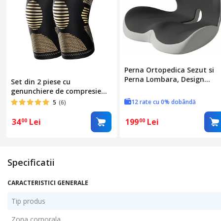
Perna Ortopedica Sezut si
Perna Lombara, Design
Set din 2 piese cu
Integrat, Spuma cu memori
genunchiere de compresie
Premium, Pentru scaun de
din sarma de cupru, potrivite
12 rate cu 0% dobândă
5
(6)
birou si de masina, Zona
atat pentru barbati, cat si
Lombara, Sciatica, Dureri d
pentru femei, pentru fitness,
34
Lei
199
Lei
00
00
sold, Hemoroizi, Gri
alergare, baschet, fotbal,
protectie pentru articulatia
genunchiului, marime XL,
negru
Specificatii
CARACTERISTICI GENERALE
Tip produs
Zona corporala