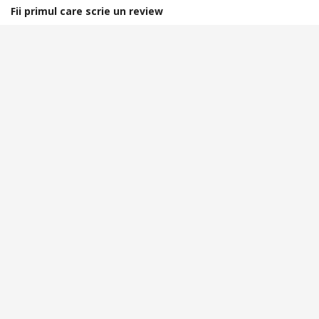
Fii primul care scrie un review
Spune-ti parerea acordand o nota produsului
Acorda o nota
Rating:
Produse similare promovate