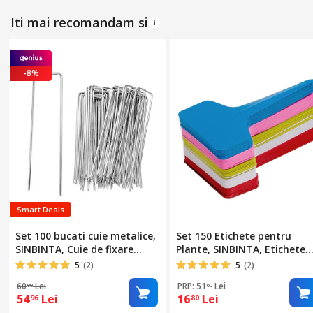
gradinarit, experimente cu
ghivece, PVC, 10x2cm,
Iti mai recomandam si
Multicolor
-8%
Smart Deals
Set 100 bucati cuie metalice,
Set 150 Etichete pentru
SINBINTA, Cuie de fixare
Plante, SINBINTA, Etichete
pentru gradina, Cuie de
Reutilizabile T din, Accesorii
5
(2)
5
(2)
fixare in forma de U pentru
unelte gradinarit, Flexibil,
60
Lei
PRP: 51
Lei
00
60
gazon, Usor de instalat,
Suprafata neteda,
54
Lei
16
Lei
96
80
Pentru fixarea tesaturilor,
Rezistente la intemperii,