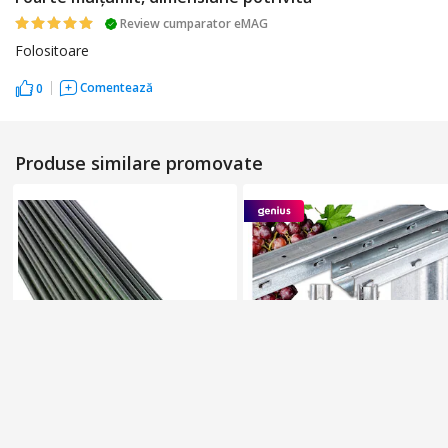
Review cumparator eMAG
Folositoare
Comentează
0
Produse similare promovate
Promo
v
at
Prom
o
vat
Multi Deals
Set 10 araci de gradina,
Set Stalpi De Sustinere