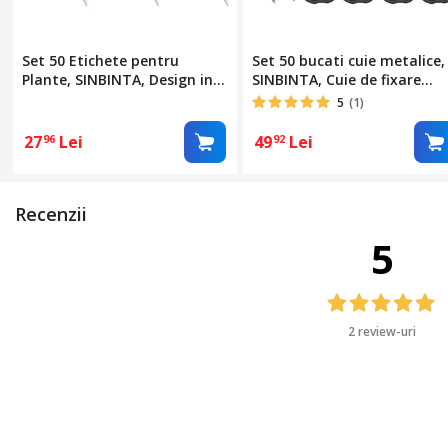
Set 50 Etichete pentru
Set 50 bucati cuie metalice,
Plante, SINBINTA, Design in
SINBINTA, Cuie de fixare
forma de T, Usor de utilizat,
pentru gradina, Cuie de
5
(1)
Protectie solara, Rezistenta
fixare in forma de U pentru
la apa, Reutilizabile, Pentru
gazon, Cu 50 buc garnituri,
27
Lei
49
Lei
96
92
cultivarea rasadurilor,
Usor de instalat, Pentru
Gradini, Sere, Lemn, 10x6cm,
fixare folie antiburuieni,
Culoare natur
Otel, 2.5mm * 4cm * 15cm,
Recenzii
Argintiu
5
2 review-uri