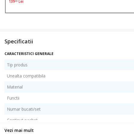
139
Lei
01
Specificatii
CARACTERISTICI GENERALE
Tip produs
Unealta compatibila
Material
Functii
Numar bucati/set
Continut pachet
Vezi mai mult