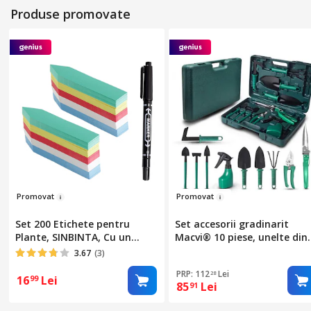
Produse promovate
Pro
m
ovat
Prom
o
vat
Set 200 Etichete pentru
Set accesorii gradinarit
Plante, SINBINTA, Cu un
Macvi® 10 piese, unelte din
stilou, Nu este usor de
inox si plastic, foarfeca,
3.67
(3)
deformat si crapat,
lopata, pulverizator, geant
PRP: 112
Lei
28
Rezistenta la apa, Usor de
inclusa
16
Lei
99
85
Lei
91
scris, Pentru rasaduri de
legume, proiect de