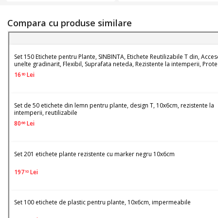
iarba artificiala, plasa
Protectie UV, Instalare
galvanizata, Otel, 2.5mm *
usoara, PVC, 10x6cm,
4cm * 15cm, Argintiu
Multicolor
Compara cu produse similare
Set 150 Etichete pentru Plante, SINBINTA, Etichete Reutilizabile T din, Acces
unelte gradinarit, Flexibil, Suprafata neteda, Rezistente la intemperii, Prote
UV, Instalare usoara, PVC, 10x6cm, Multicolor
16
Lei
80
Set de 50 etichete din lemn pentru plante, design T, 10x6cm, rezistente la
intemperii, reutilizabile
80
Lei
66
Set 201 etichete plante rezistente cu marker negru 10x6cm
197
Lei
10
Set 100 etichete de plastic pentru plante, 10x6cm, impermeabile