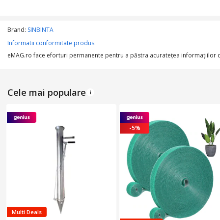
DIMENSIUNI
Lungime
Brand:
SINBINTA
Informatii conformitate produs
Latime
eMAG.ro face eforturi permanente pentru a păstra acurateţea informaţiilor din
Cele mai populare
-5%
Multi Deals