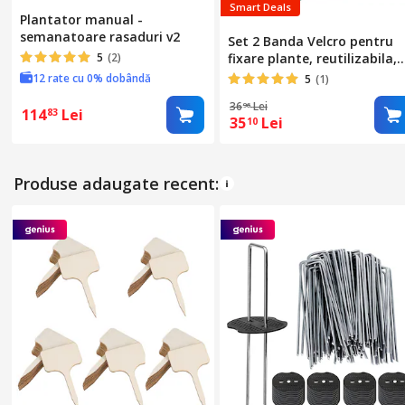
Smart Deals
Plantator manual -
semanatoare rasaduri v2
Set 2 Banda Velcro pentru
5
(2)
fixare plante, reutilizabila,
10m x 1cm, verde, pentru
12 rate cu 0% dobândă
5
(1)
gradinarit, tomate si flori
36
Lei
96
114
Lei
83
35
Lei
10
Produse adaugate recent: