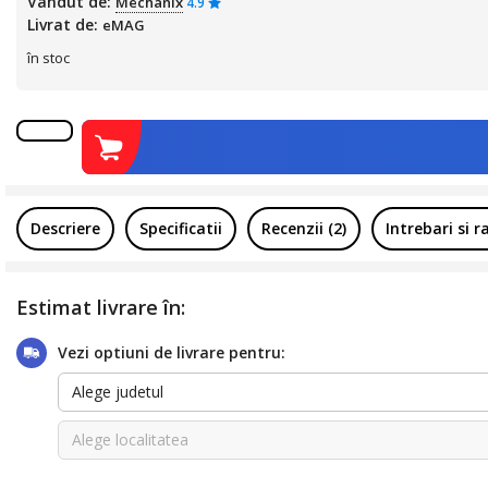
Vandut de:
Mechanix
4.9
Livrat de:
eMAG
în stoc
Descriere
Specificatii
Recenzii (2)
Intrebari si 
Estimat livrare în:
Vezi optiuni de livrare pentru:
Alege judetul
Alege localitatea