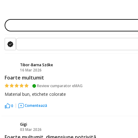
Tibor-Barna Szőke
16 Mar 2026
TS
Foarte multumit
Review cumparator eMAG
Material bun, etichete colorate
Comentează
0
Gigi
03 Mar 2026
G
Foarte mulțumit, dimensiune potrivită