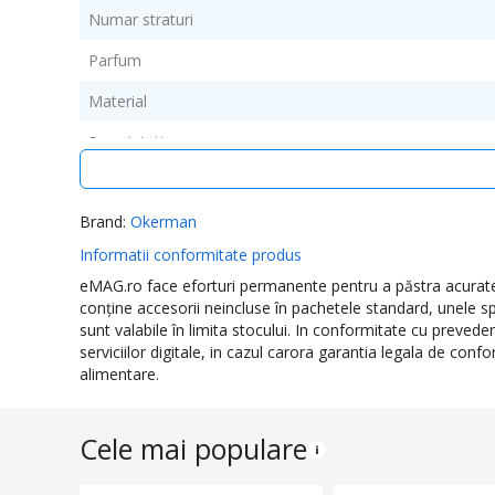
Numar straturi
Parfum
Material
Proprietati
Culoare
Brand:
Okerman
Lungime rola
Informatii conformitate produs
Latime foaie
eMAG.ro face eforturi permanente pentru a păstra acurateţe
conţine accesorii neincluse în pachetele standard, unele sp
sunt valabile în limita stocului. In conformitate cu preved
serviciilor digitale, in cazul carora garantia legala de con
alimentare.
Cele mai populare