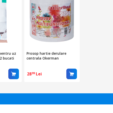
pentru uz
Prosop hartie derulare
2 bucati
centrala Okerman
28
Lei
99