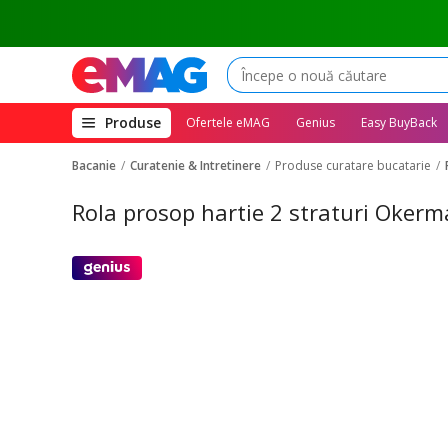
(deschide
Produse
Ofertele eMAG
Genius
Easy BuyBack
megameniul)
Bacanie
Curatenie & Intretinere
Produse curatare bucatarie
Rola prosop hartie 2 straturi Oker