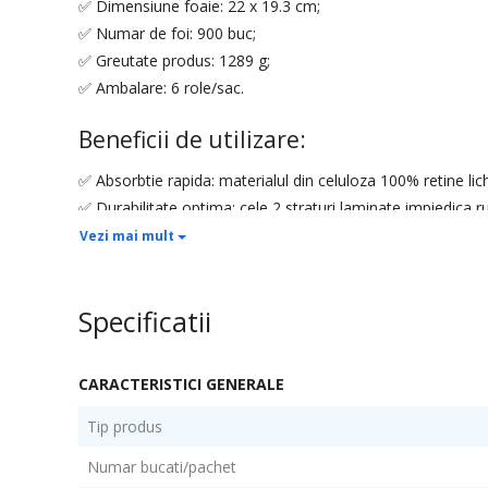
✅ Dimensiune foaie: 22 x 19.3 cm;
✅ Numar de foi: 900 buc;
✅ Greutate produs: 1289 g;
✅ Ambalare: 6 role/sac.
Beneficii de utilizare:
✅ Absorbtie rapida: materialul din celuloza 100% retine lich
✅ Durabilitate optima: cele 2 straturi laminate impiedica rup
✅ Utilizare economica: lungimea mare a rolei asigura un c
Vezi mai mult
✅ Siguranta igienica: fiecare rola este ambalata individual p
✅ Versatilitate excelenta: potrivit pentru bucatarii, spatii c
Specificatii
De ce sa alegi Rola prosop hartie 2 s
Produsul este realizat din celuloza pura, oferind o calitat
CARACTERISTICI GENERALE
laminate asigura o rezistenta sporita si eficienta la fieca
Tip produs
pentru multiple domenii de activitate, de la horeca la san
lung il face o alegere economica.
Numar bucati/pachet