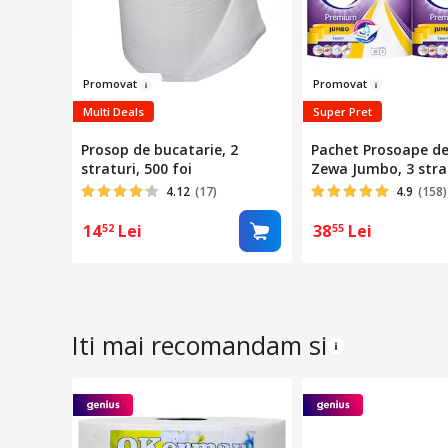
Prom
ovat
Promov
at
Multi Deals
Super Pret
Prosop de bucatarie, 2
Pachet Prosoape de
straturi, 500 foi
Zewa Jumbo, 3 strat
role, 460 foi
4.12
(17)
4.9
(158)
14
Lei
38
Lei
52
55
Iti mai recomandam si