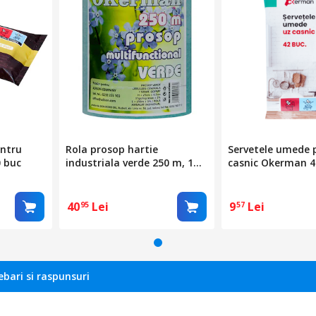
entru
Rola prosop hartie
Servetele umede 
 buc
industriala verde 250 m, 1
casnic Okerman 4
strat Okerman
40
Lei
9
Lei
95
57
ebari si raspunsuri