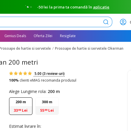
-50 lei la prima ta comandă în
aplicație
Caută
Genius Deals
Oferta Zilei
Resigilate
Prosoape de hartie si servetele
Prosoape de hartie si servetele Okerman
man 200 metri
5.00
(3 review-uri)
100%
clienti eMAG recomanda produsul
Alege Lungime rola:
200 m
200 m
300 m
33
Lei
55
Lei
99
99
Estimat livrare în: