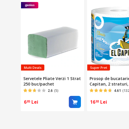
Multi Deals
Super Pret
Servetele Pliate Verzi 1 Strat
Prosop de bucatarie
250 buc/pachet
Capitan, 2 straturi,
2.6
(5)
4.61
(13
6
Lei
16
Lei
05
93