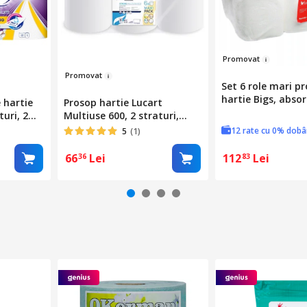
Pro
m
ovat
Promo
vat
Set 6 role mari p
hartie Bigs, abso
 hartie
Prosop hartie Lucart
rezistente, ideal
uri, 2
Multiuse 600, 2 straturi,
bucatarie, igiena 
alba, 78.8m, 6 role/bax
12 rate cu 0% dob
5
(1)
curatenie casnica
alb
66
Lei
112
Lei
36
83