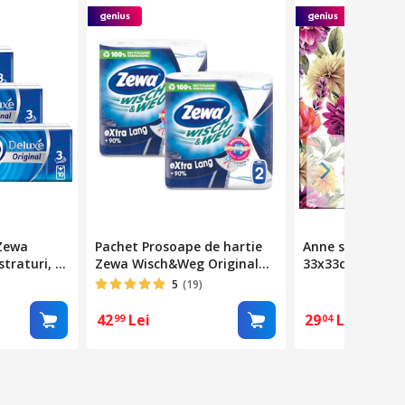
 Zewa
Pachet Prosoape de hartie
Anne servetel ha
straturi, 3
Zewa Wisch&Weg Original
33x33cm, 20buc
ati
Extra Long, 2 straturi, 4 role,
5
(19)
344 foi
42
Lei
29
Lei
99
04