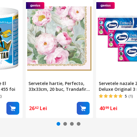
 El
Servetele hartie, Perfecto,
Servetele nazale
 455 foi
33x33cm, 20 buc, Trandafiri
Deluxe Original 3 
in floare, Multicolor
pachete de 10 buc
2)
5
(1)
26
Lei
40
Lei
62
99