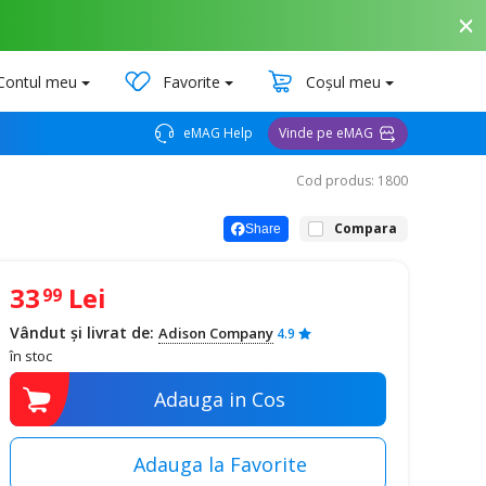
Contul meu
Favorite
Coșul meu
eMAG Help
Vinde pe eMAG
Cod produs: 1800
Compara
Share
33
Lei
99
Vândut și livrat de:
Adison Company
4.9
în stoc
Adauga in Cos