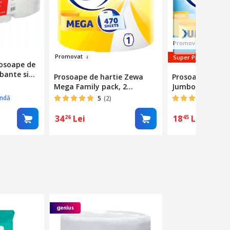
Prom
ovat
Promov
at
Super Pret
rosoape de
rbante si
Prosoape de hartie Zewa
Prosoape de ha
e pentru
Mega Family pack, 2
Jumbo, 2 stratur
si
straturi, 1 rola, 470 foi
foi
ândă
5
(2)
4.38
, culoare
34
Lei
18
Lei
26
45