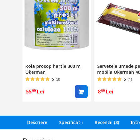
Rola prosop hartie 300 m
Servetele umede p
Okerman
mobila Okerman 40
5
(3)
5
(1)
55
Lei
8
Lei
99
99
Descriere
Specificatii
Recenzii (3)
Intr