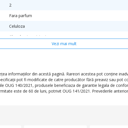
2
Fara parfum
Celuloza
Absorbant, rezistent
Vezi mai mult
Alb
200 m
19.3 cm
a informaţiilor din acestă pagină. Rareori acestea pot conţine inadve
ecificaţii pot fi modificate de catre producător fără preaviz sau pot c
erile OUG 140/2021, produsele beneficiaza de garantie legala de conform
formitate este de 60 de luni, potrivit OUG 141/2021. Prevederile anteri