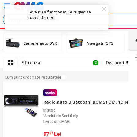
Ceva nu a functionat. Te rugam sa
incerci din nou.
Camere auto DVR
Navigatii GPS
Filtreaza
Discount %
2
Cum sunt ordonate rezultatele
Radio auto Bluetooth, BOMSTOM, 1DIN, supo
în stoc
Vandut de
SeeLikely
Livrat de eMAG
97
Lei
97