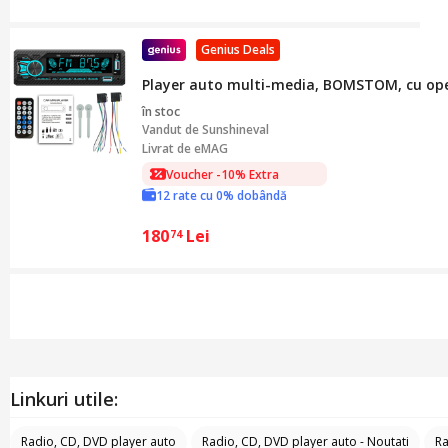
Genius Deals
Player auto multi-media, BOMSTOM, cu operare
în stoc
Vandut de
Sunshineval
Livrat de eMAG
Voucher -10% Extra
12 rate cu 0% dobândă
180
Lei
74
Linkuri utile:
Radio, CD, DVD player auto
Radio, CD, DVD player auto - Noutati
Ra