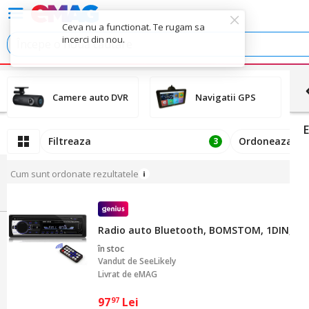
Ceva nu a functionat. Te rugam sa
incerci din nou.
Camere auto DVR
Navigatii GPS
Filtreaza
Ordoneaza
3
Cum sunt ordonate rezultatele
Radio auto Bluetooth, BOMSTOM, 1DIN, supo
în stoc
Vandut de
SeeLikely
Livrat de eMAG
97
Lei
97