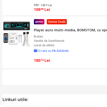
PRP: 148
Lei
49
109
Lei
99
Genius Deals
Player auto multi-media, BOMSTOM, cu operare
în stoc
Vandut de
Sunshineval
Livrat de eMAG
12 rate cu 0% dobândă
180
Lei
74
Linkuri utile: