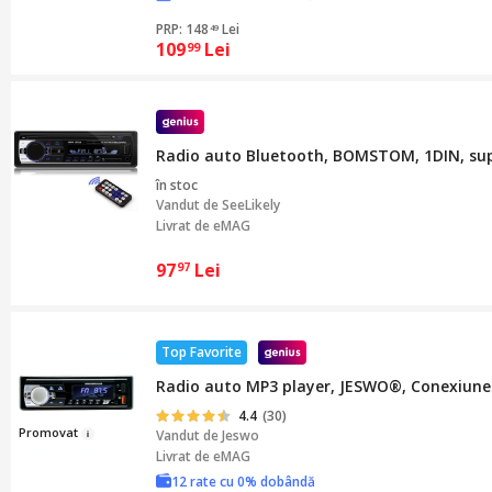
PRP: 148
Lei
49
109
Lei
99
Radio auto Bluetooth, BOMSTOM, 1DIN, supo
în stoc
Vandut de
SeeLikely
Livrat de eMAG
97
Lei
97
Top Favorite
Radio auto MP3 player, JESWO®, Conexiune
4.4
(30)
Pr
omo
vat
Vandut de
Jeswo
Livrat de eMAG
12 rate cu 0% dobândă