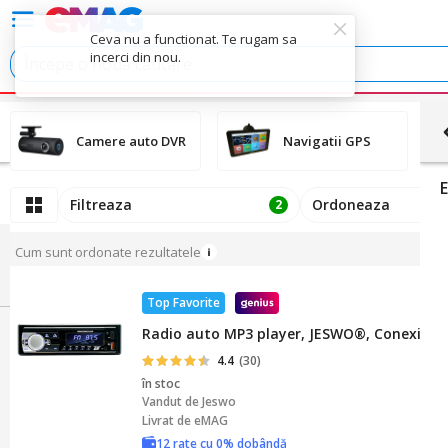
Ceva nu a functionat. Te rugam sa
incerci din nou.
Camere auto DVR
Navigatii GPS
Filtreaza
Ordoneaza
2
Cum sunt ordonate rezultatele
Top Favorite
Radio auto MP3 player, JESWO®, Conexiune
4.4
(30)
în stoc
Vandut de
Jeswo
Livrat de eMAG
12 rate cu 0% dobândă