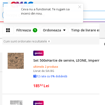
Ceva nu a functionat. Te rugam sa
incerci din nou.
Filtreaza
Ordoneaza
Timp de livrare esti
1
Cum sunt ordonate rezultatele
Set 500xHartie de servire, LEONE, Impermea
ultimele 2 produse
Livrat de
SIA BG
12 rate cu 0% dobândă
185
Lei
52