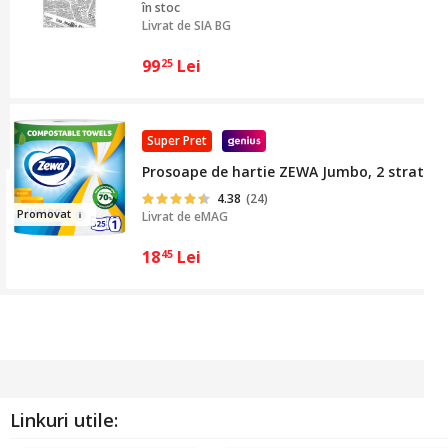
în stoc
Livrat de
SIA BG
99
Lei
25
Super Pret
Prosoape de hartie ZEWA Jumbo, 2 straturi, 
4.38
(24)
Pro
m
ovat
Livrat de
eMAG
18
Lei
45
Linkuri utile: