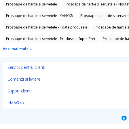
Prosoape de hartie si servetele
Prosoape de hartie si servetele - Noutat
Prosoape de hartie si servetele - YANYXR
Prosoape de hartie si servetel
Prosoape de hartie si servetele - Toate produsele
Prosoape de hartie s
Prosoape de hartie si servetele - Produse la Super Pret
Prosoape de hart
Vezi mai mult
Solutii anticalcar
Solutii curatat pete
Solutii intretinere textile
Ina
Solutii suprafete baie
Odorizant toaleta
Absorbant umiditate
S
Servicii pentru clienti
Saci menajeri
Bureti vase si lavete
Folii si pungi alimentare
Vesel
Comenzi si livrare
Servetele umede antibacteriene suprafete
Solutie curatat mobila
So
Suport clienti
Insecticide si repelente
Produse ingrijire incaltaminte si accesorii
Od
eMAG.ro
Masina De Spalat Vase
Prosoape