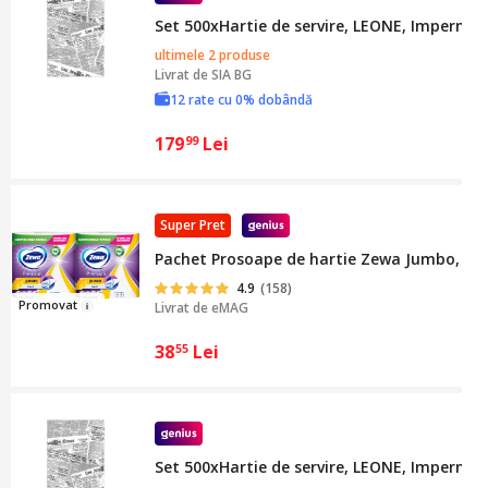
Set 500xHartie de servire, LEONE, Impermeab
ultimele 2 produse
Livrat de
SIA BG
12 rate cu 0% dobândă
179
Lei
99
Super Pret
Pachet Prosoape de hartie Zewa Jumbo, 3 str
4.9
(158)
Prom
ova
t
Livrat de
eMAG
38
Lei
55
Set 500xHartie de servire, LEONE, Impermea